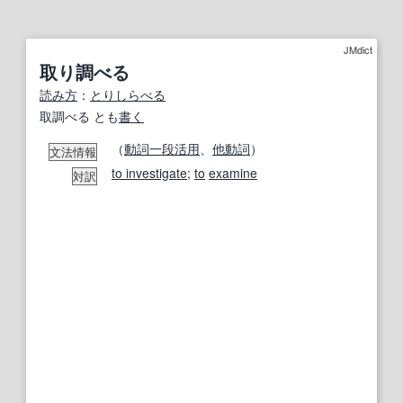
JMdict
取り調べる
読み方
：
とりしらべる
取調べる とも
書く
（
動詞
一段活用
、
他動詞
）
文法情報
to investigate
;
to
examine
対訳