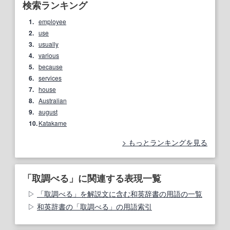
検索ランキング
1.
employee
2.
use
3.
usually
4.
various
5.
because
6.
services
7.
house
8.
Australian
9.
august
10.
Katakame
もっとランキングを見る
「取調べる」に関連する表現一覧
「取調べる」を解説文に含む和英辞書の用語の一覧
和英辞書の「取調べる」の用語索引