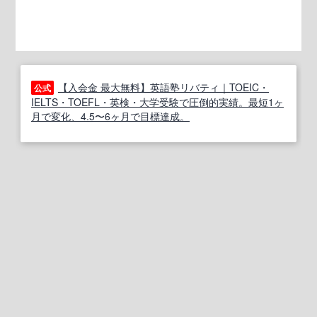
【入会金 最大無料】英語塾リバティ｜TOEIC・
公式
IELTS・TOEFL・英検・大学受験で圧倒的実績。最短1ヶ
月で変化、4.5〜6ヶ月で目標達成。