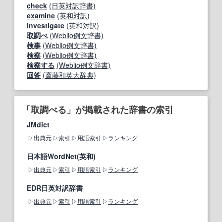
check
(日英対訳辞書)
examine
(英和対訳)
investigate
(英和対訳)
取調べ
(Weblio例文辞書)
検事
(Weblio例文辞書)
検察
(Weblio例文辞書)
検察する
(Weblio例文辞書)
回答
(斎藤和英大辞典)
「取調べる」が掲載された辞書の索引
JMdict
出典元
索引
用語索引
ランキング
日本語WordNet(英和)
出典元
索引
用語索引
ランキング
EDR日英対訳辞書
出典元
索引
用語索引
ランキング