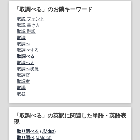
「取調べる」のお隣キーワード
取説 フォント
取説 書き方
取説 翻訳
取調
取調べ
取調べする
取調べる
取調べ人
取調べ状況
取調官
取調室
取謁
取谷
「取調べる」の英訳に関連した単語・英語表
現
取り調べる
(JMdict)
取り調べ
(JMdict)