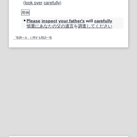
(
look over
carefully
)
用例
Please
inspect
your father
's
will
carefully
慎重に
あなたの
父の
遺言
を
調査
してください
「取調べる」に関する類語一覧