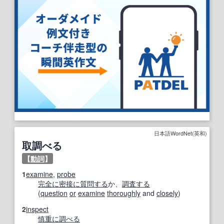
日本語WordNet(英和)
取調べる
【
動詞
】
1
examine
,
probe
完全に
密接に
質問する
か、
調査する
(
question
or
examine
thoroughly
and
closely
)
2
inspect
慎重に
調べる