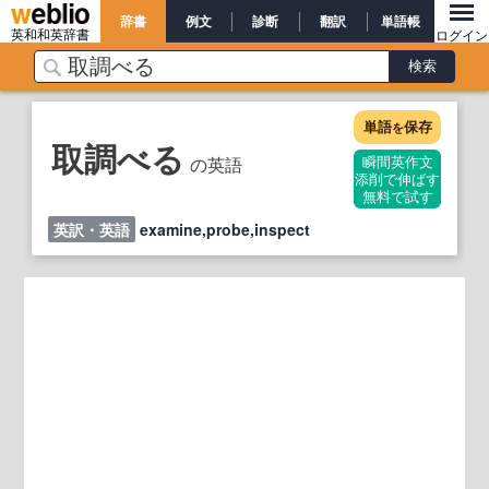
辞書
例文
診断
翻訳
単語帳
英和和英辞書
ログイン
単語
保存
を
取調べる
の英語
瞬間英作文
添削で伸ばす
無料で試す
英訳・英語
examine,probe,inspect