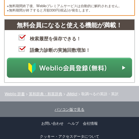
※無料期間終了後、Weblioプレミアムサービスは自動的に解約されません。
※無料期間が終了すると月額330円(税込)が発生します。
無料会員になると使える機能が満載！
検索履歴を保存できる！
語彙力診断の実施回数増加！
Weblio 辞書
>
英和辞典・和英辞典
>
JMdict
>
取調べる
の英語・英訳
パソコン版で見る
お問い合わせ
ヘルプ
会社情報
クッキー・アクセスデータについて