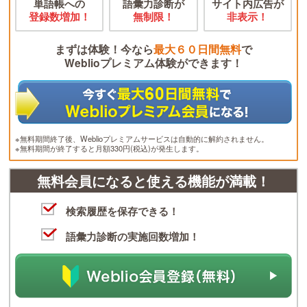
単語帳への
語彙力診断が
サイト内広告が
登録数増加！
無制限！
非表示！
まずは体験！今なら
最大６０日間無料
で
Weblioプレミアム体験ができます！
※無料期間終了後、Weblioプレミアムサービスは自動的に解約されません。
※無料期間が終了すると月額330円(税込)が発生します。
無料会員になると使える機能が満載！
検索履歴を保存できる！
語彙力診断の実施回数増加！