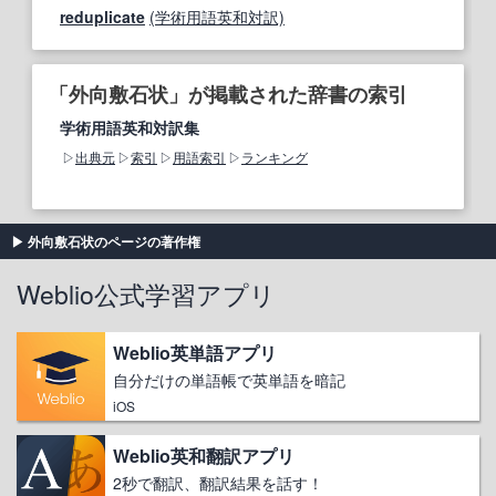
reduplicate
(学術用語英和対訳)
「外向敷石状」が掲載された辞書の索引
学術用語英和対訳集
出典元
索引
用語索引
ランキング
外向敷石状のページの著作権
Weblio公式学習アプリ
Weblio英単語アプリ
自分だけの単語帳で英単語を暗記
iOS
Weblio英和翻訳アプリ
2秒で翻訳、翻訳結果を話す！