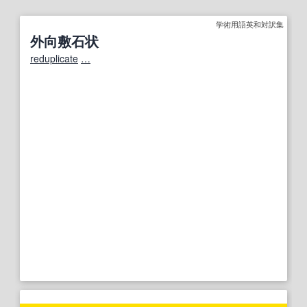
学術用語英和対訳集
外向敷石状
reduplicate
…