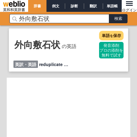
辞書
例文
診断
翻訳
単語帳
英和和英辞書
ログイン
単語
保存
を
外向敷石状
の英語
発音添削
プロの添削を
無料で試す
英訳・英語
reduplicate …