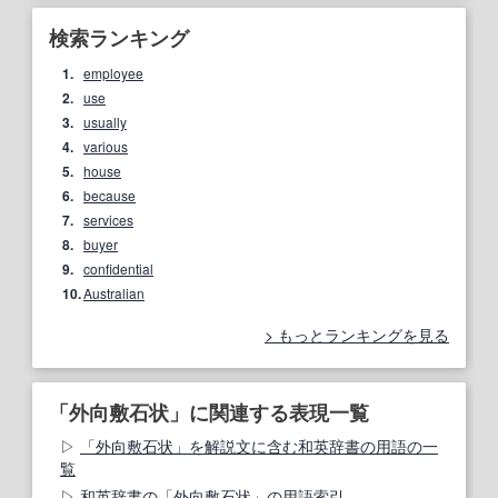
検索ランキング
1.
employee
2.
use
3.
usually
4.
various
5.
house
6.
because
7.
services
8.
buyer
9.
confidential
10.
Australian
もっとランキングを見る
「外向敷石状」に関連する表現一覧
「外向敷石状」を解説文に含む和英辞書の用語の一
覧
和英辞書の「外向敷石状」の用語索引