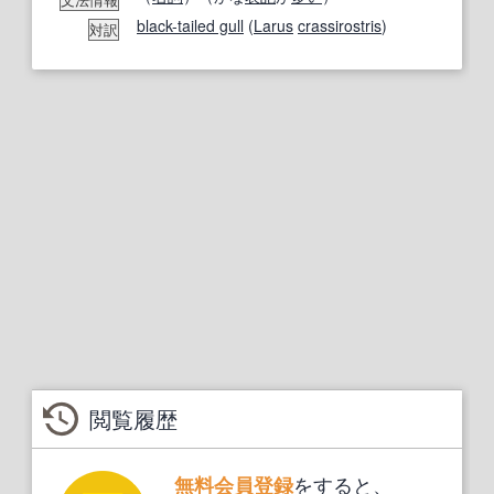
black-tailed gull
(
Larus
crassirostris
)
対訳
閲覧履歴
をすると、
無料会員登録