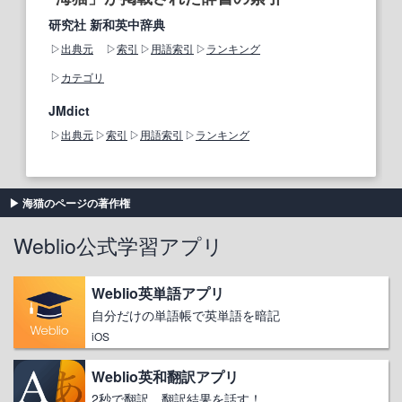
研究社 新和英中辞典
出典元
索引
用語索引
ランキング
カテゴリ
JMdict
出典元
索引
用語索引
ランキング
海猫のページの著作権
Weblio公式学習アプリ
Weblio英単語アプリ
自分だけの単語帳で英単語を暗記
iOS
Weblio英和翻訳アプリ
2秒で翻訳、翻訳結果を話す！