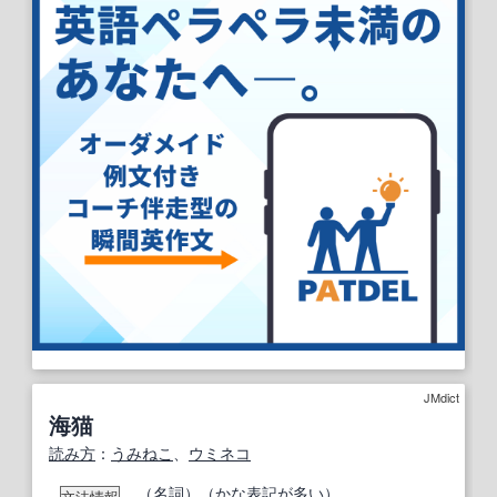
JMdict
海猫
読み方
：
うみねこ
、
ウミネコ
（
名詞
）（かな
表記
が
多い
）
文法情報