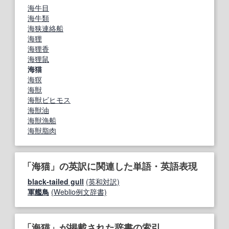
海牛目
海牛類
海狭連絡船
海狸
海狸香
海狸鼠
海猫
海猽
海獣
海獣ビヒモス
海獣油
海獣漁船
海獣脂肉
「海猫」の英訳に関連した単語・英語表現
black‐tailed gull
(英和対訳)
軍艦鳥
(Weblio例文辞書)
「海猫」が掲載された辞書の索引