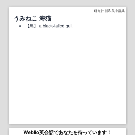
研究社 新和英中辞典
うみねこ 海猫
【
鳥
】
a
black
‐
tailed
gull.
Weblio英会話であなたを待っています！