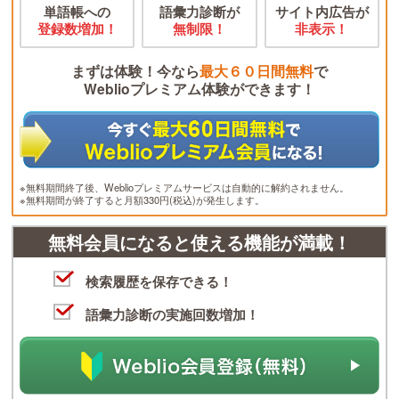
単語帳への
語彙力診断が
サイト内広告が
登録数増加！
無制限！
非表示！
まずは体験！今なら
最大６０日間無料
で
Weblioプレミアム体験ができます！
※無料期間終了後、Weblioプレミアムサービスは自動的に解約されません。
※無料期間が終了すると月額330円(税込)が発生します。
無料会員になると使える機能が満載！
検索履歴を保存できる！
語彙力診断の実施回数増加！