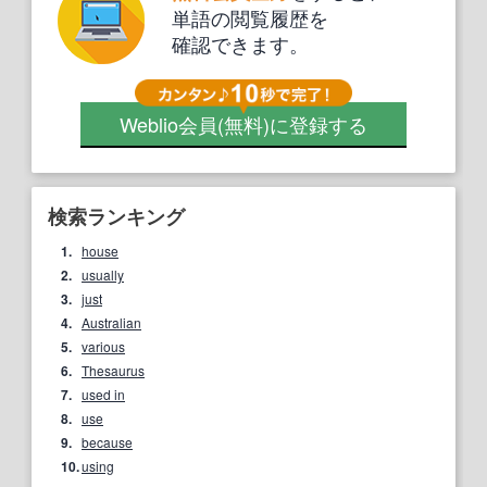
単語の閲覧履歴を
確認できます。
Weblio会員
(無料)
に登録する
検索ランキング
1.
house
2.
usually
3.
just
4.
Australian
5.
various
6.
Thesaurus
7.
used in
8.
use
9.
because
10.
using