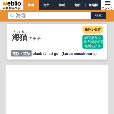
辞書
例文
診断
翻訳
単語帳
英和和英辞書
ログイン
単語
保存
を
うみねこ
海猫
の英語
瞬間英作文
LINE学習管理
無料で試す
英訳・英語
black-tailed gull (Larus crassirostris)