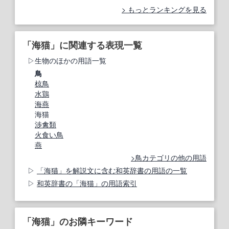
もっとランキングを見る
「海猫」に関連する表現一覧
生物のほかの用語一覧
鳥
椋鳥
水鶏
海燕
海猫
渉禽類
火食い鳥
燕
鳥カテゴリの他の用語
「海猫」を解説文に含む和英辞書の用語の一覧
和英辞書の「海猫」の用語索引
「海猫」のお隣キーワード