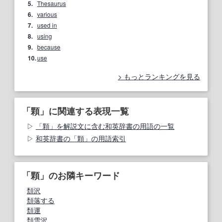
5.
Thesaurus
6.
various
7.
used in
8.
using
9.
because
10.
use
もっとランキングを見る
「顆」に関連する表現一覧
「顆」を解説文に含む和英辞書の用語の一覧
和英辞書の「顆」の用語索引
「顆」のお隣キーワード
頽沢
頽落する
頽運
頽雪沢