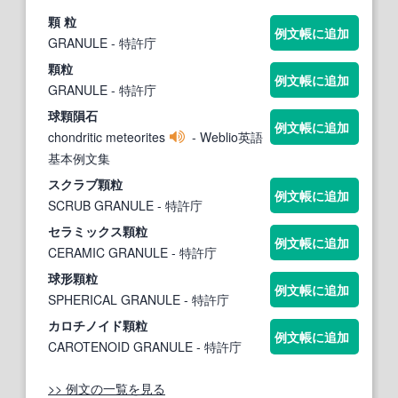
顆
粒
例文帳に追加
GRANULE
- 特許庁
顆
粒
例文帳に追加
GRANULE
- 特許庁
球
顆
隕石
例文帳に追加
chondritic meteorites
- Weblio英語
基本例文集
スクラブ
顆
粒
例文帳に追加
SCRUB GRANULE
- 特許庁
セラミックス
顆
粒
例文帳に追加
CERAMIC GRANULE
- 特許庁
球形
顆
粒
例文帳に追加
SPHERICAL GRANULE
- 特許庁
カロチノイド
顆
粒
例文帳に追加
CAROTENOID GRANULE
- 特許庁
>> 例文の一覧を見る