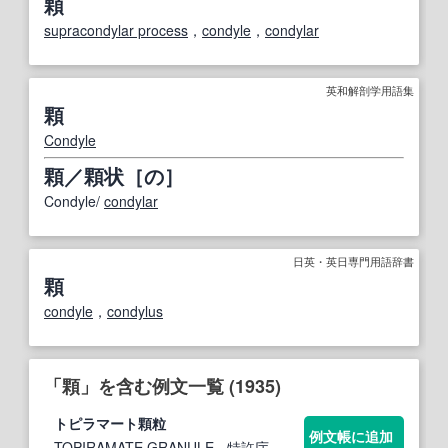
顆
supracondylar process
，
condyle
，
condylar
英和解剖学用語集
顆
Condyle
顆／顆状［の］
Condyle/
condylar
日英・英日専門用語辞書
顆
condyle
，
condylus
「顆」を含む例文一覧 (1935)
トピラマート
顆
粒
例文帳に追加
TOPIRAMATE GRANULE
- 特許庁