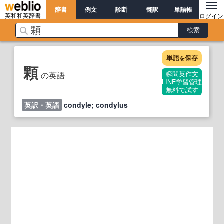
辞書
例文
診断
翻訳
単語帳
英和和英辞書
ログイン
単語
保存
を
顆
の英語
瞬間英作文
LINE学習管理
無料で試す
英訳・英語
condyle; condylus