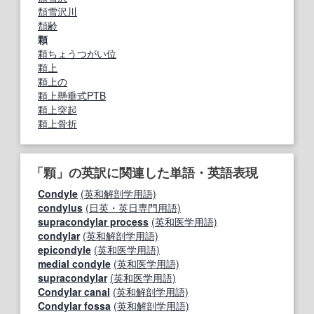
頽雪沢川
頽齢
顆
顆ちょうつがい位
顆上
顆上の
顆上懸垂式PTB
顆上突起
顆上骨折
「顆」の英訳に関連した単語・英語表現
Condyle
(英和解剖学用語)
condylus
(日英・英日専門用語)
supracondylar process
(英和医学用語)
condylar
(英和解剖学用語)
epicondyle
(英和医学用語)
medial condyle
(英和医学用語)
supracondylar
(英和医学用語)
Condylar canal
(英和解剖学用語)
Condylar fossa
(英和解剖学用語)