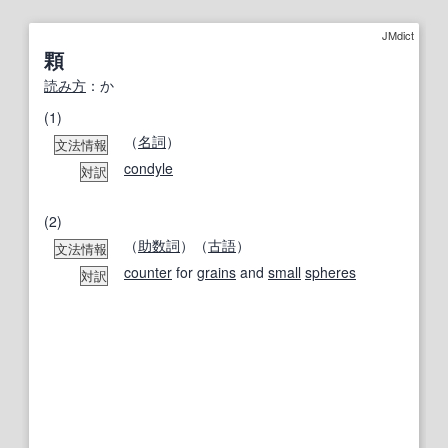
JMdict
顆
読み方
：か
(1)
（
名詞
）
文法情報
condyle
対訳
(2)
（
助数詞
）（
古語
）
文法情報
counter
for
grains
and
small
spheres
対訳