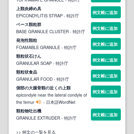
上
顆
炎締め具
例文帳に追加
EPICONDYLITIS STRAP
- 特許庁
ベース
顆
粒群
例文帳に追加
BASE GRANULE CLUSTER
- 特許庁
発泡性
顆
粒
例文帳に追加
FOAMABLE GRANULE
- 特許庁
顆
粒状石けん
例文帳に追加
GRANULAR SOAP
- 特許庁
顆
粒状食品
例文帳に追加
GRANULAR FOOD
- 特許庁
側部の大腿骨
顆
の近くの上
顆
例文帳に追加
epicondyle near the lateral condyle of
the femur
- 日本語WordNet
顆
粒物吐出機
例文帳に追加
GRANULE EXTRUDER
- 特許庁
>> 例文の一覧を見る