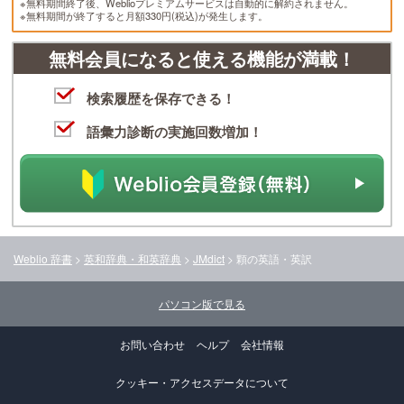
※無料期間終了後、Weblioプレミアムサービスは自動的に解約されません。
※無料期間が終了すると月額330円(税込)が発生します。
無料会員になると使える機能が満載！
検索履歴を保存できる！
語彙力診断の実施回数増加！
Weblio 辞書
>
英和辞典・和英辞典
>
JMdict
>
顆
の英語・英訳
パソコン版で見る
お問い合わせ
ヘルプ
会社情報
クッキー・アクセスデータについて