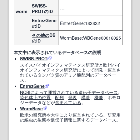
SWISS-
---
worm
PROTのID
EntrezGene
EntrezGene:182822
のID
その他の
DB
WormBase:WBGene00016025
のID
本文中に表示されているデータベースの説明
SWISS-PROT
スイスバイオインフォマティクス
研究所
と
欧州
バイ
オインフォマティクス
研究所
によって
開発
・
運営
さ
れている
タンパク質
の
アミノ酸配列
の
データベー
ス
。
EntrezGene
NCBI
によって
運営
されている
遺伝子データベース
。
染色体
上の
位置
、
配列
、
発現
、
構造
、
機能
、ホモロ
ジーデータなどが
含まれている
。
WormBase
欧米
の
研究所
や
大学
により
運営
されている
、
研究
用
の
線虫
の
生態
や
遺伝子情報
に関する
データベース
。