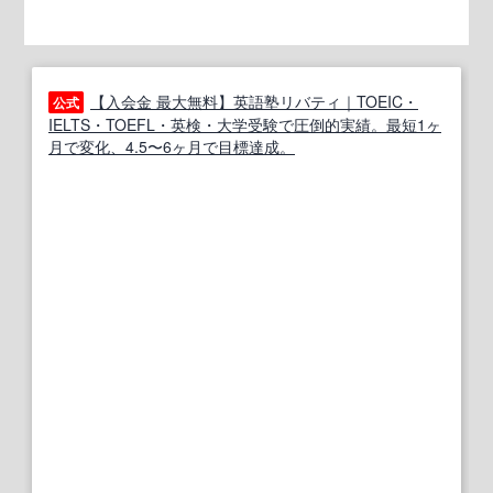
【入会金 最大無料】英語塾リバティ｜TOEIC・
公式
IELTS・TOEFL・英検・大学受験で圧倒的実績。最短1ヶ
月で変化、4.5〜6ヶ月で目標達成。