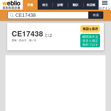
辞書
例文
診断
翻訳
単語帳
英和和英辞書
ログイン
単語
保存
を
CE17438
とは
瞬間英作文
意味・読み方・使い方
発音も矯正
無料で試す