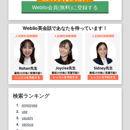
Weblio会員
(無料)
に登録する
Weblio英会話であなたを待っています！
検索ランキング
1.
employee
2.
use
3.
usually
4.
various