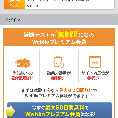
Android
ログイン
無制限
診断テストが
になる
Weblioプレミアム会員
単語帳への
語彙力診断が
サイト内広告が
登録数増加！
無制限！
非表示！
まずは体験！今なら
最大６０日間無料
で
Weblioプレミアム体験ができます！