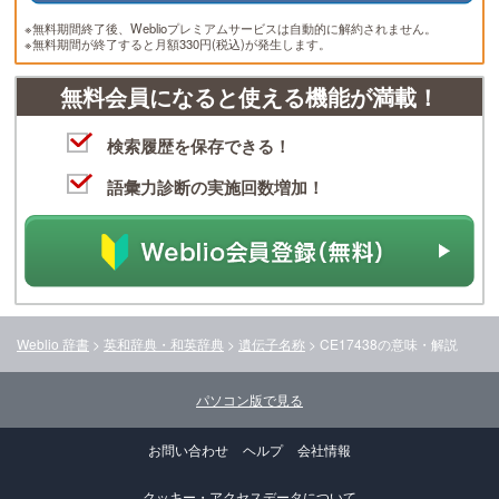
※無料期間終了後、Weblioプレミアムサービスは自動的に解約されません。
※無料期間が終了すると月額330円(税込)が発生します。
無料会員になると使える機能が満載！
検索履歴を保存できる！
語彙力診断の実施回数増加！
Weblio 辞書
>
英和辞典・和英辞典
>
遺伝子名称
>
CE17438
の意味・解説
パソコン版で見る
お問い合わせ
ヘルプ
会社情報
クッキー・アクセスデータについて