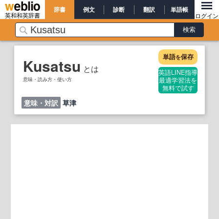
辞書
例文
診断
翻訳
単語帳
英和和英辞書
ログイン
単語
保存
を
Kusatsu
とは
英語LINE指導
意味・読み方・使い方
最適学習法を
無料で試す
意味・対訳
草津