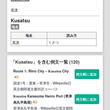
草津
Kusatsu
地名
地名
読み方
草津
くさつ
「Kusatsu」を含む例文一覧 (120)
Route 1: Ritto City –
City
Kusatsu
例文帳に追加
国道1号：栗東～草津市
- Wikipedia日
英京都関連文書対訳コーパス
Karasuma Hanto Port (草津
Kusatsu
例文帳に追加
烏丸半島港)
草津烏丸半島港
- Wikipedia日英京都関