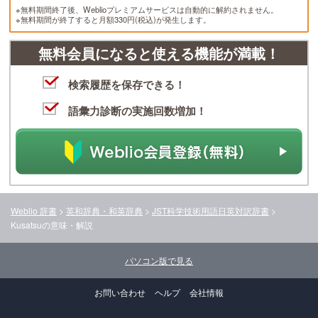
※無料期間終了後、Weblioプレミアムサービスは自動的に解約されません。
※無料期間が終了すると月額330円(税込)が発生します。
無料会員になると使える機能が満載！
検索履歴を保存できる！
語彙力診断の実施回数増加！
Weblio 辞書
>
英和辞典・和英辞典
>
JST科学技術用語日英対訳辞書
>
Kusatsu
の意味・解説
パソコン版で見る
お問い合わせ
ヘルプ
会社情報