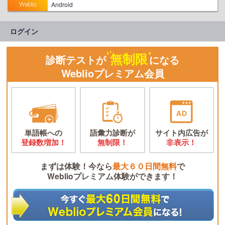
Android
ログイン
無制限
診断テストが
になる
Weblioプレミアム会員
単語帳への
語彙力診断が
サイト内広告が
登録数増加！
無制限！
非表示！
まずは体験！今なら
最大６０日間無料
で
Weblioプレミアム体験ができます！