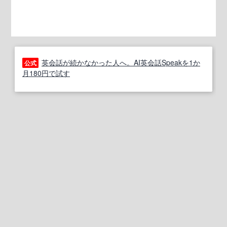
英会話が続かなかった人へ。AI英会話Speakを1か
公式
月180円で試す