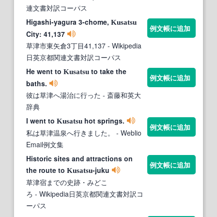
連文書対訳コーパス
Higashi-yagura 3-chome,
Kusatsu
例文帳に追加
City: 41,137
草津市東矢倉3丁目41,137
- Wikipedia
日英京都関連文書対訳コーパス
He went to
to take the
Kusatsu
例文帳に追加
baths.
彼は草津へ湯治に行った
- 斎藤和英大
辞典
I went to
hot springs.
Kusatsu
例文帳に追加
私は草津温泉へ行きました。
- Weblio
Email例文集
Historic sites and attractions on
例文帳に追加
the route to
-juku
Kusatsu
草津宿までの史跡・みどこ
ろ
- Wikipedia日英京都関連文書対訳コ
ーパス