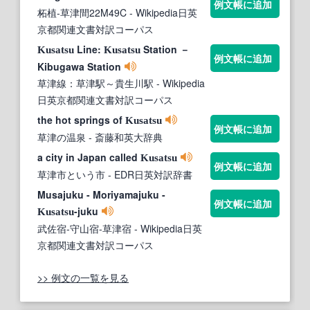
例文帳に追加
柘植-草津間22M49C
- Wikipedia日英
京都関連文書対訳コーパス
Line:
Station －
Kusatsu
Kusatsu
例文帳に追加
Kibugawa Station
草津線：草津駅～貴生川駅
- Wikipedia
日英京都関連文書対訳コーパス
the hot springs of
Kusatsu
例文帳に追加
草津の温泉
- 斎藤和英大辞典
a city in Japan called
Kusatsu
例文帳に追加
草津市という市
- EDR日英対訳辞書
Musajuku - Moriyamajuku -
例文帳に追加
-juku
Kusatsu
武佐宿-守山宿-草津宿
- Wikipedia日英
京都関連文書対訳コーパス
>> 例文の一覧を見る