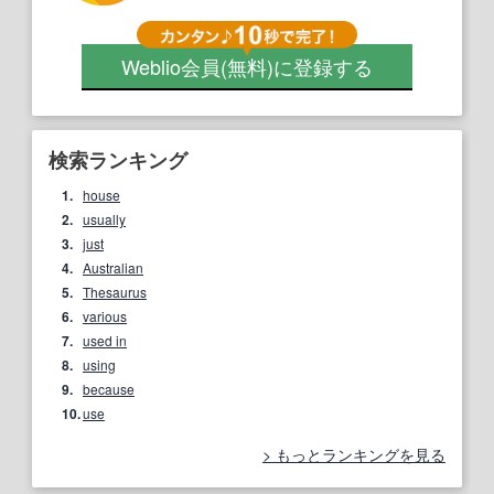
Weblio会員
(無料)
に登録する
検索ランキング
1.
house
2.
usually
3.
just
4.
Australian
5.
Thesaurus
6.
various
7.
used in
8.
using
9.
because
10.
use
もっとランキングを見る