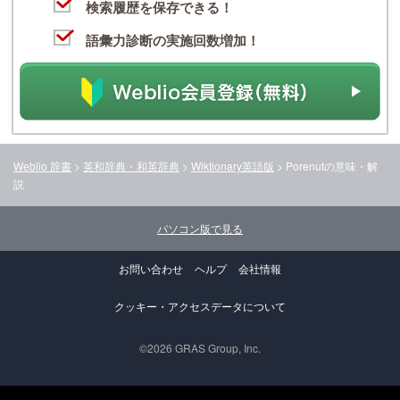
検索履歴を保存できる！
語彙力診断の実施回数増加！
Weblio 辞書
>
英和辞典・和英辞典
>
Wiktionary英語版
>
Porenut
の意味・解
説
パソコン版で見る
お問い合わせ
ヘルプ
会社情報
クッキー・アクセスデータについて
©2026 GRAS Group, Inc.