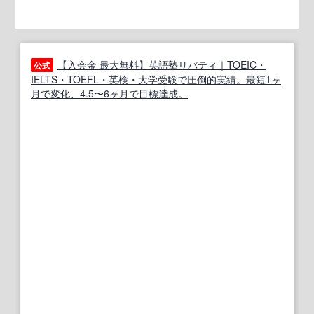
【入会金 最大無料】英語塾リバティ｜TOEIC・
公式
IELTS・TOEFL・英検・大学受験で圧倒的実績。最短1ヶ
月で変化、4.5〜6ヶ月で目標達成。