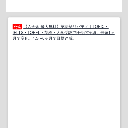
【入会金 最大無料】英語塾リバティ｜TOEIC・
公式
IELTS・TOEFL・英検・大学受験で圧倒的実績。最短1ヶ
月で変化、4.5〜6ヶ月で目標達成。