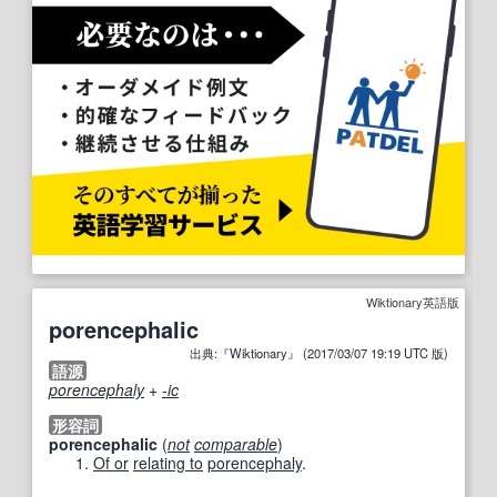
Wiktionary英語版
porencephalic
出典:『Wiktionary』 (2017/03/07 19:19 UTC 版)
語源
porencephaly
+‎
-ic
形容詞
porencephalic
(
not
comparable
)
Of or
relating to
porencephaly
.