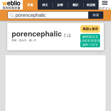
辞書
例文
診断
翻訳
単語帳
英和和英辞書
ログイン
単語
保存
を
porencephalic
とは
瞬間英作文
意味・読み方・使い方
LINE学習管理
無料で試す