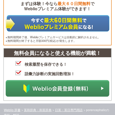
まずは体験！今なら
最大６０日間無料
で
Weblioプレミアム体験ができます！
※無料期間終了後、Weblioプレミアムサービスは自動的に解約されません。
※無料期間が終了すると月額330円(税込)が発生します。
無料会員になると使える機能が満載！
検索履歴を保存できる！
語彙力診断の実施回数増加！
Weblio 辞書
>
英和辞典・和英辞典
>
日英・英日専門用語
>
porencephalic
の
意味・解説