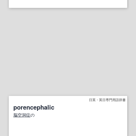
日英・英日専門用語辞書
porencephalic
脳空洞症
の