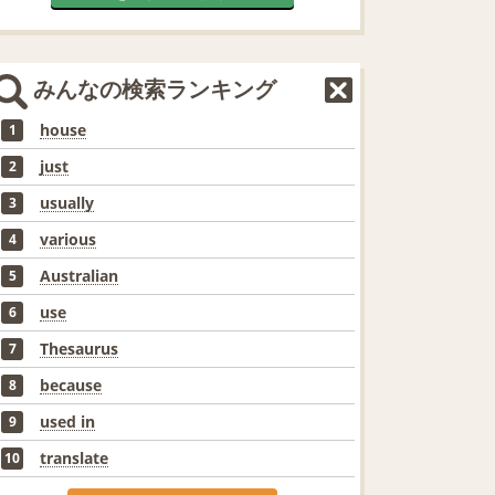
みんなの検索ランキング
house
1
just
2
usually
3
various
4
Australian
5
use
6
Thesaurus
7
because
8
used in
9
translate
10