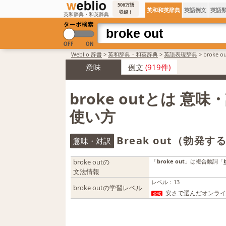
506万語
英和和英辞典
英語例文
英語
収録！
英和辞典・和英辞典
Weblio 辞書
>
英和辞典・和英辞典
>
英語表現辞典
>
broke
意味
例文
(919件)
broke outとは 意
使い方
Break out（勃発
意味・対訳
broke outの
「
broke out
」は複合動詞「
文法情報
レベル
：
13
broke outの学習レベル
安さで選んだオンライ
公式