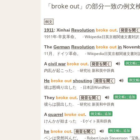
「broke out」の部分一致の例
例文
1911
: Xinhai
Revolution
broke
out
.
発音を聞く
1911年-辛亥革命。
- Wikipedia日英京都関連文書対
The
German
Revolution
broke
out
in
Novemb
11月、ドイツ革命。
- Wikipedia日英京都関連文書
A
civil war
broke
out
.
例文帳に
発音を聞く
内乱が起こった.
- 研究社 新和英中辞典
He
broke
out
shouting
例文帳
発音を聞く
彼は怒鳴り出した
- 日本語WordNet
They
broke
out
.
例文帳に追加
発音を聞く
彼らは脱出した.
- 研究社 新英和中辞典
A
quarrel
broke
out
.
例文帳に追加
けんかが始まった
- Eゲイト英和辞典
he
broke
out
.
例文帳に追加
発音を聞く
ベンは突然叫んだ。
- Robert Louis Stevenson『宝