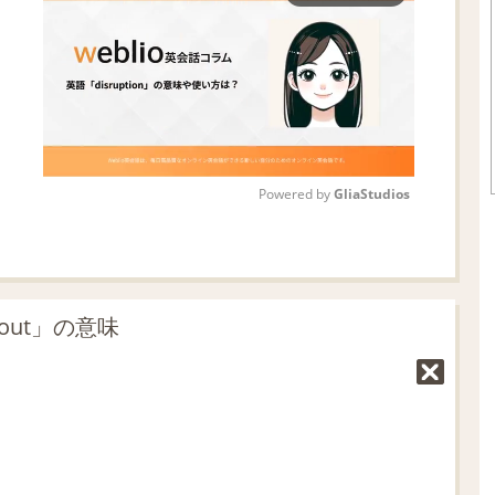
Powered by 
GliaStudios
M
u
t
 out」の意味
e