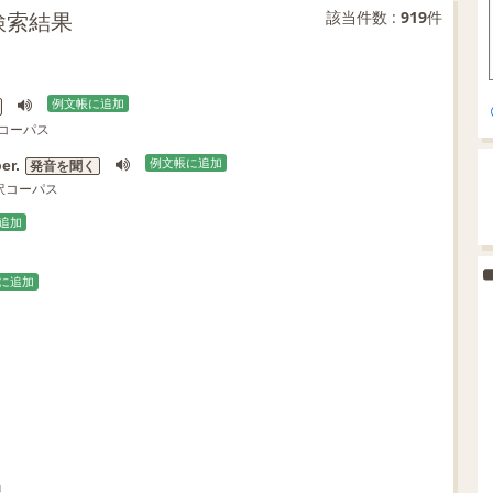
文検索結果
該当件数 :
919
件
例文帳に追加
訳コーパス
er.
例文帳に追加
発音を聞く
対訳コーパス
追加
に追加
島』