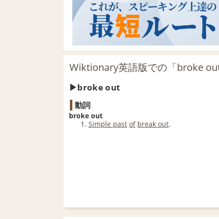
Wiktionary英語版での「broke 
broke out
動詞
broke out
Simple past
of
break out
.