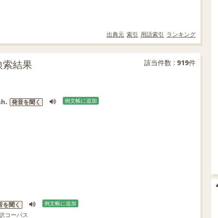
出典元
索引
用語索引
ランキング
文検索結果
該当件数 :
919
件
h.
例文帳に追加
発音を聞く
例文帳に追加
音を聞く
書対訳コーパス