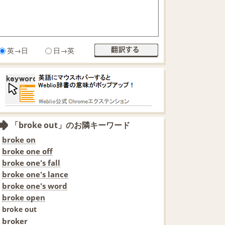
英→日
日→英
「broke out」のお隣キーワード
broke on
broke one off
broke one's fall
broke one's lance
broke one's word
broke open
broke out
broker