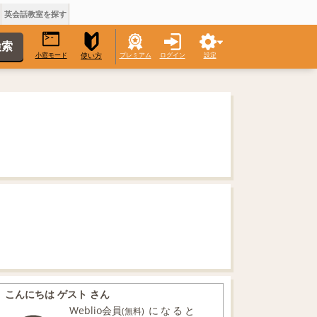
英会話教室を探す
小窓モード
プレミアム
ログイン
設定
使い方
こんにちは ゲスト さん
Weblio会員
になると
(無料)