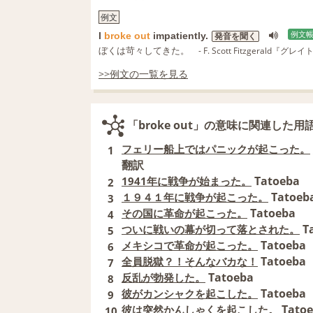
例文
I
broke
out
impatiently.
例文
発音を聞く
ぼくは苛々してきた。
- F. Scott Fitzgerald
>>例文の一覧を見る
「broke out」の意味に関連した用
フェリー船上ではパニックが起こった。
1
翻訳
Tatoeba
1941年に戦争が始まった。
2
Tatoeb
１９４１年に戦争が起こった。
3
Tatoeba
その国に革命が起こった。
4
T
ついに戦いの幕が切って落とされた。
5
Tatoeba
メキシコで革命が起こった。
6
Tatoeba
全員脱獄？！そんなバカな！
7
Tatoeba
反乱が勃発した。
8
Tatoeba
彼がカンシャクを起こした。
9
Tato
彼は突然かんしゃくを起こした。
10