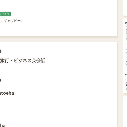
帳に追加
『グレイト・ギャツビー』
語
旅行・ビジネス英会話
a
atoeba
eba