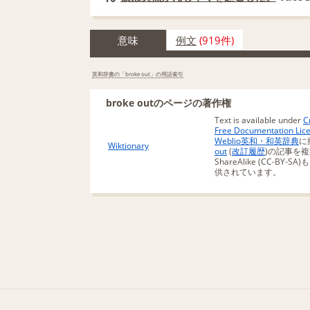
意味
例文
(919件)
英和辞書の「broke out」の用語索引
broke outのページの著作権
Text is available under
C
Free Documentation Lic
Weblio英和・和英辞典
に
Wiktionary
out
(
改訂履歴
)の記事を複製
ShareAlike (CC-BY-
供されています。