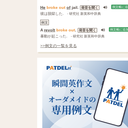
He
broke
out
of
jail.
例文帳に追
発音を聞く
彼は脱獄した.
- 研究社 新英和中辞典
例文
A
revolt
broke
out
.
例文帳に追
発音を聞く
暴動が起こった.
- 研究社 新英和中辞典
>>例文の一覧を見る