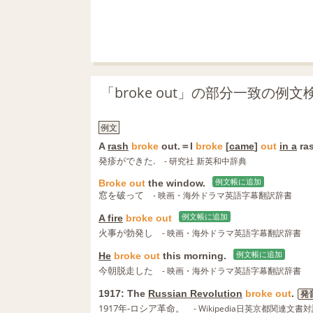
「broke out」の部分一致の例
例文
A
rash
broke
out.＝I
broke
[
came
]
out
in a
ras
発疹ができた.
- 研究社 新英和中辞典
Broke
out
the window.
例文帳に追加
窓を破って
- 映画・海外ドラマ英語字幕翻訳辞書
A fire
broke
out
例文帳に追加
火事が勃発し
- 映画・海外ドラマ英語字幕翻訳辞書
He
broke
out
this morning.
例文帳に追加
今朝脱走した
- 映画・海外ドラマ英語字幕翻訳辞書
1917: The
Russian Revolution
broke
out
.
発
1917年-ロシア革命。
- Wikipedia日英京都関連文