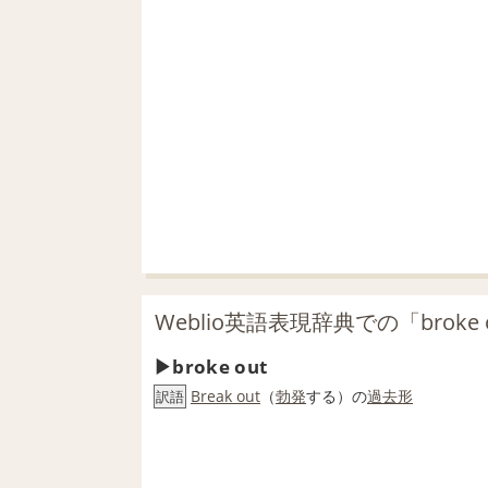
Weblio英語表現辞典での「broke
broke out
Break out
（
勃発
する）の
過去形
訳語