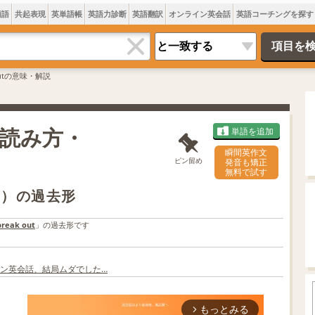
類語
共起表現
英単語帳
英語力診断
英語翻訳
オンライン英会話
英語コーチングを探す
 outの意味・解説
味・読み方・
単語を追加
瞬間英作文
ピン留め
発音も矯正
無料で試す
する）の過去形
break out
」の過去形です
ン英会話、結局ムダでした…
もっとみる
arrow_forward_ios