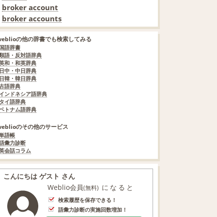
broker account
broker accounts
weblioの他の辞書でも検索してみる
国語辞書
類語・反対語辞典
英和・和英辞典
日中・中日辞典
日韓・韓日辞典
古語辞典
インドネシア語辞典
タイ語辞典
ベトナム語辞典
weblioのその他のサービス
単語帳
語彙力診断
英会話コラム
こんにちは ゲスト さん
Weblio会員
になると
(無料)
検索履歴を保存できる！
語彙力診断の実施回数増加！