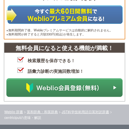
※無料期間終了後、Weblioプレミアムサービスは自動的に解約されません。
※無料期間が終了すると月額330円(税込)が発生します。
無料会員になると使える機能が満載！
検索履歴を保存できる！
語彙力診断の実施回数増加！
Weblio 辞書
>
英和辞典・和英辞典
>
JST科学技術用語日英対訳辞書
>
centriciput
の意味・解説