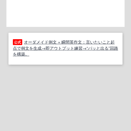
オーダメイド例文 × 瞬間英作文：言いたいこと起
公式
点で例文を生成→即アウトプット練習→“パッと出る”回路
を構築。