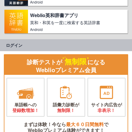
Android
Weblio英和辞書アプリ
英和・和英を一度に検索する英語辞書
Android
ログイン
無制限
診断テストが
になる
Weblioプレミアム会員
単語帳への
語彙力診断が
サイト内広告が
登録数増加！
無制限！
非表示！
まずは体験！今なら
最大６０日間無料
で
Weblioプレミアム体験ができます！