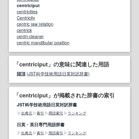
centriciput
centricities
Centricity
centric jaw relation
centrick
centri-cleaner
centric mandibular position
「centriciput」の意味に関連した用語
頭頂
(JST科学技術用語日英対訳辞書)
「centriciput」が掲載された辞書の索引
JST科学技術用語日英対訳辞書
出典元
索引
用語索引
ランキング
日英・英日専門用語辞書
出典元
索引
用語索引
ランキング