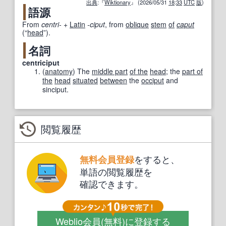
出典
:『
Wiktionary
』 (2026/05/31
18
:
33
UTC
版
)
語源
From
centri-
+‎
Latin
-ciput
, from
oblique
stem
of
caput
(
“
head
”
)
.
名詞
centriciput
(
anatomy
)
The
middle part
of the
head
; the
part of
the
head
situated
between
the
occiput
and
sinciput.
閲覧履歴
をすると、
無料会員登録
単語の閲覧履歴を
確認できます。
Weblio会員
(無料)
に登録する