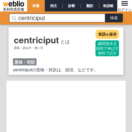
辞書
例文
診断
翻訳
単語帳
英和和英辞書
ログイン
単語
保存
を
centriciput
とは
瞬間英作文
意味・読み方・使い方
添削で伸ばす
無料で試す
意味・対訳
centriciputの意味・対訳は、頭頂、などです。