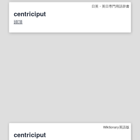
日英・英日専門用語辞書
centriciput
頭頂
Wiktionary英語版
centriciput