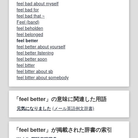
feel bad about myself
feel bad for
feel bad that ~
Feel (band)
feel beholden
feel belonged
feel better
feel better about yourself
feel better listening
feel better soon
feel bitter
feel bitter about sb
feel bitter about somebody
「feel better」の意味に関連した用語
元気になりました
(メール英語例文辞書)
「feel better」が掲載された辞書の索引