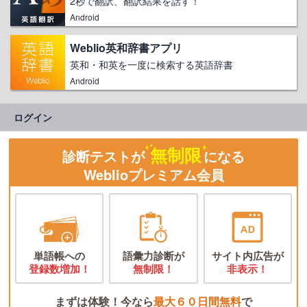
2秒で翻訳、翻訳結果を話す！
Android
Weblio英和辞書アプリ
英和・和英を一度に検索する英語辞書
Android
ログイン
無制限
診断テストが
になる
Weblioプレミアム会員
単語帳への
語彙力診断が
サイト内広告が
登録数増加！
無制限！
非表示！
まずは体験！今なら
最大６０日間無料
で