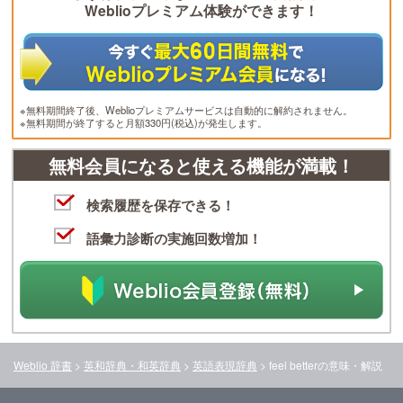
Weblioプレミアム体験ができます！
※無料期間終了後、Weblioプレミアムサービスは自動的に解約されません。
※無料期間が終了すると月額330円(税込)が発生します。
無料会員になると使える機能が満載！
検索履歴を保存できる！
語彙力診断の実施回数増加！
Weblio 辞書
>
英和辞典・和英辞典
>
英語表現辞典
>
feel better
の意味・解説