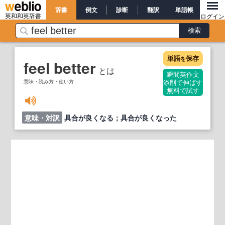
辞書
例文
診断
翻訳
単語帳
英和和英辞書
ログイン
単語
保存
を
feel better
とは
瞬間英作文
意味・読み方・使い方
添削で伸ばす
無料で試す
意味・対訳
具合が良くなる；具合が良くなった