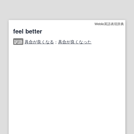
Weblio英語表現辞典
feel better
訳語
具合が良くなる
；
具合が良くなった