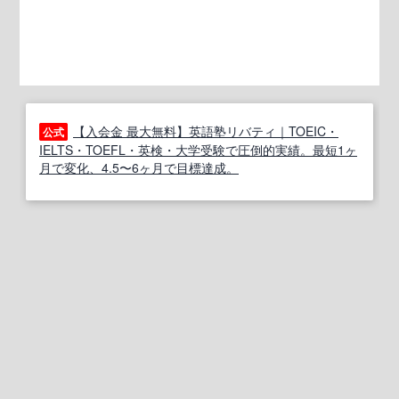
【入会金 最大無料】英語塾リバティ｜TOEIC・
公式
IELTS・TOEFL・英検・大学受験で圧倒的実績。最短1ヶ
月で変化、4.5〜6ヶ月で目標達成。