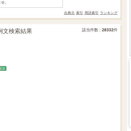
ませ。
出典元
索引
用語索引
ランキング
致の例文検索結果
該当件数 :
28332
件
追加