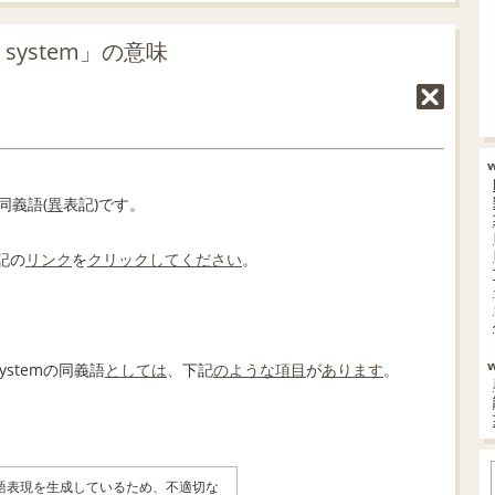
 system」の意味
同義語(
異
表記)です。
記の
リンク
を
クリックしてください
。
 Systemの同義語
としては
、下記
のような
項目
が
あります
。
英語表現を生成しているため、不適切な