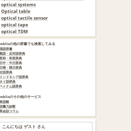
optical systems
Optical table
optical tactile sensor
optical tape
optical TDM
weblioの他の辞書でも検索してみる
国語辞書
類語・反対語辞典
英和・和英辞典
日中・中日辞典
日韓・韓日辞典
古語辞典
インドネシア語辞典
タイ語辞典
ベトナム語辞典
weblioのその他のサービス
単語帳
語彙力診断
英会話コラム
こんにちは ゲスト さん