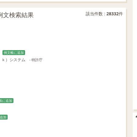
致の例文検索結果
該当件数 :
28332
件
例文帳に追加
ｒｋ）システム
- 特許庁
帳に追加
追加