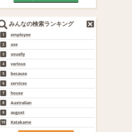
みんなの検索ランキング
employee
1
use
2
usually
3
various
4
because
5
services
6
house
7
Australian
8
august
9
Katakame
10