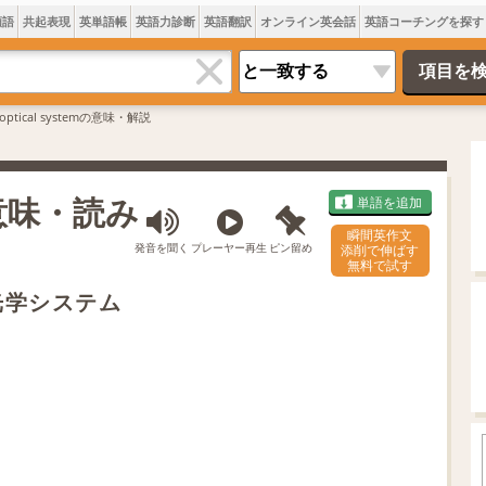
類語
共起表現
英単語帳
英語力診断
英語翻訳
オンライン英会話
英語コーチングを探す
optical systemの意味・解説
は 意味・読み
単語を追加
瞬間英作文
発音を聞く
プレーヤー再生
ピン留め
添削で伸ばす
無料で試す
 光学システム
L
o
/
U
a
n
d
m
e
u
d
t
:
e
4
5