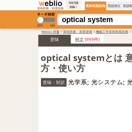
506万語
英和和英辞典
英語例文
英語
収録！
英和辞典・和英辞典
Weblio 辞書
>
英和辞典・和英辞典
>
機械工学英和和英辞典
>
意味
例文
(999件)
optical systemと
方・使い方
光学系; 光システム;
意味・対訳