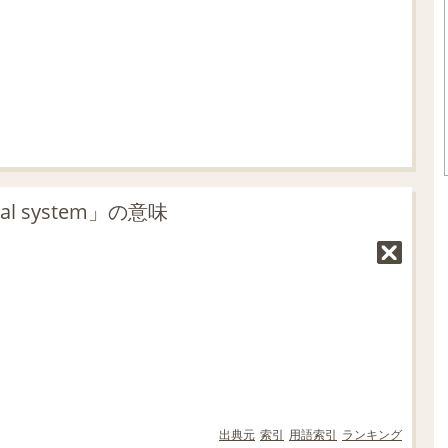
.
3
3
%
 system」の意味
出典元
索引
用語索引
ランキング