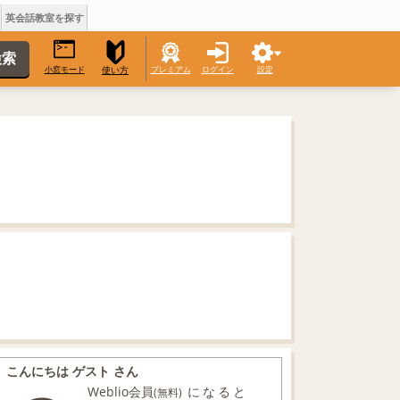
英会話教室を探す
小窓モード
プレミアム
ログイン
設定
使い方
こんにちは ゲスト さん
Weblio会員
になると
(無料)