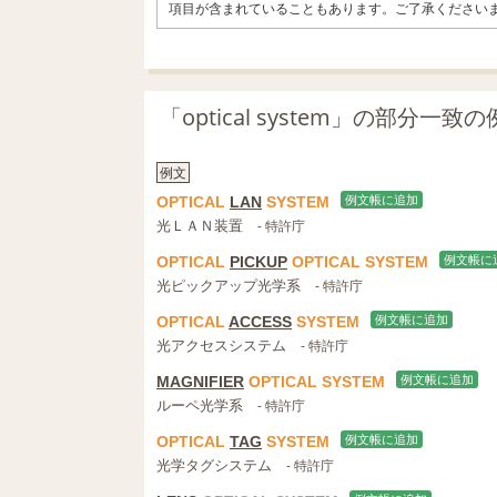
項目が含まれていることもあります。ご了承ください
「optical system」の部分一
例文
OPTICAL
LAN
SYSTEM
例文帳に追加
光ＬＡＮ装置
- 特許庁
OPTICAL
PICKUP
OPTICAL
SYSTEM
例文帳に
光ピックアップ光学系
- 特許庁
OPTICAL
ACCESS
SYSTEM
例文帳に追加
光アクセスシステム
- 特許庁
MAGNIFIER
OPTICAL
SYSTEM
例文帳に追加
ルーペ光学系
- 特許庁
OPTICAL
TAG
SYSTEM
例文帳に追加
光学タグシステム
- 特許庁