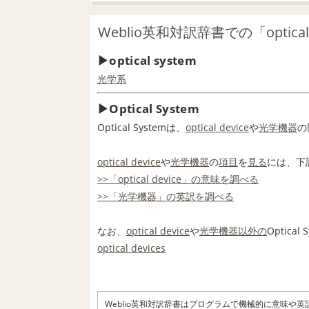
Weblio英和対訳辞書での「optical
optical system
光学系
Optical System
Optical Systemは、
optical device
や
光学機器
の
optical device
や
光学機器
の
項目
を
見る
には、下
>>「optical device」の意味を調べる
>>「光学機器」の英訳を調べる
なお、
optical device
や
光学機器
以外の
Optical
optical devices
Weblio英和対訳辞書はプログラムで機械的に意味や