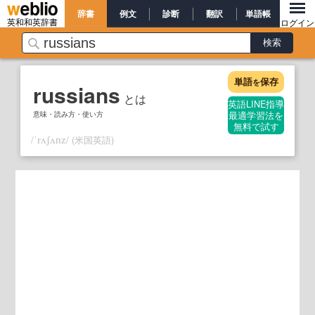
辞書
例文
診断
翻訳
単語帳
英和和英辞書
ログイン
単語
保存
を
russians
とは
英語LINE指導
意味・読み方・使い方
最適学習法を
無料で試す
/
/
(米国英語)
ˈrʌʃʌnz