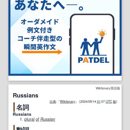
Wiktionary英語版
Russians
出典
:『
Wiktionary
』 (2024/09/14
21
:07
UTC
版
)
名詞
Russians
plural
of
Russian
動詞