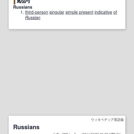
Russians
third-person
singular
simple present
indicative
of
Russian
ウィキペディア英語版
Russians