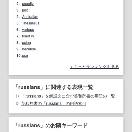
2.
usually
3.
just
4.
Australian
5.
Thesaurus
6.
various
7.
used in
8.
using
9.
because
10.
use
もっとランキングを見る
「russians」に関連する表現一覧
「russians」を解説文に含む英和辞書の用語の一覧
英和辞書の「russians」の用語索引
「russians」のお隣キーワード