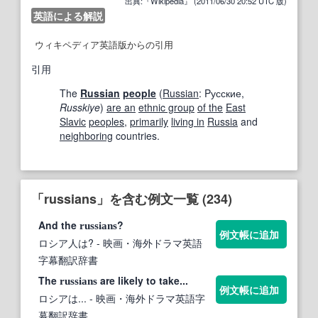
出典:『Wikipedia』 (2011/06/30 20:52 UTC 版)
英語による解説
ウィキペディア英語版からの引用
引用
The
Russian
people
(
Russian
:
Pусские
,
Russkiye
)
are an
ethnic group
of the
East
Slavic
peoples
,
primarily
living in
Russia
and
neighboring
countries.
「russians」を含む例文一覧 (234)
And the
?
russians
例文帳に追加
ロシア人は?
- 映画・海外ドラマ英語
字幕翻訳辞書
The
are likely to take...
russians
例文帳に追加
ロシアは...
- 映画・海外ドラマ英語字
幕翻訳辞書