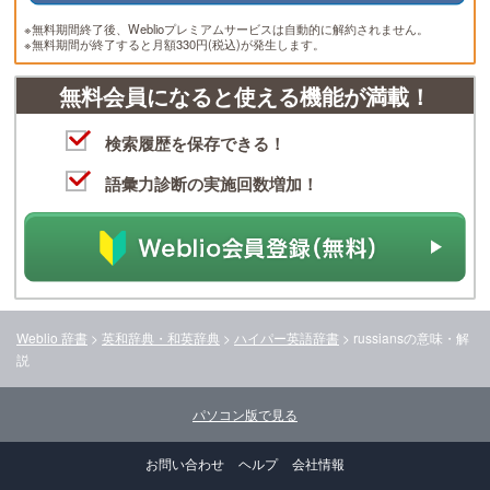
※無料期間終了後、Weblioプレミアムサービスは自動的に解約されません。
※無料期間が終了すると月額330円(税込)が発生します。
無料会員になると使える機能が満載！
検索履歴を保存できる！
語彙力診断の実施回数増加！
Weblio 辞書
>
英和辞典・和英辞典
>
ハイパー英語辞書
>
russians
の意味・解
説
パソコン版で見る
お問い合わせ
ヘルプ
会社情報