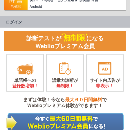
Android
ログイン
無制限
診断テストが
になる
Weblioプレミアム会員
単語帳への
語彙力診断が
サイト内広告が
登録数増加！
無制限！
非表示！
まずは体験！今なら
最大６０日間無料
で
Weblioプレミアム体験ができます！