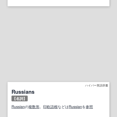
ハイパー英語辞書
Russians
【名詞】
Russian
の
複数形
。
印欧語
根
などは
Russian
を
参照