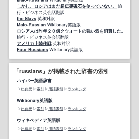
しかし、ロシアはまだ超伝導磁石を使っていない。
旅
行・ビジネス英会話翻訳
the Slavs
英和対訳
Malo-Russian
Wiktionary英語版
ロシア人は昨年２０億クウォートの強い酒を消費した。
旅行・ビジネス英会話翻訳
アメリカ上陸作戦
英和対訳
Four-Russians
Wiktionary英語版
「russians」が掲載された辞書の索引
ハイパー英語辞書
出典元
索引
用語索引
ランキング
Wiktionary英語版
出典元
索引
用語索引
ランキング
ウィキペディア英語版
出典元
索引
用語索引
ランキング