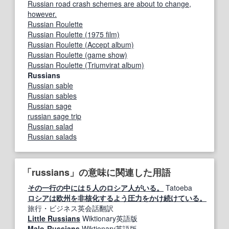
Russian road crash schemes are about to change,
however.
Russian Roulette
Russian Roulette (1975 film)
Russian Roulette (Accept album)
Russian Roulette (game show)
Russian Roulette (Triumvirat album)
Russians
Russian sable
Russian sables
Russian sage
russian sage trip
Russian salad
Russian salads
「russians」の意味に関連した用語
その一行の中には５人のロシア人がいる。
Tatoeba
ロシアは欧州を非核化するよう圧力をかけ続けている。
旅行・ビジネス英会話翻訳
Little Russians
Wiktionary英語版
Malo-Russians
Wiktionary英語版