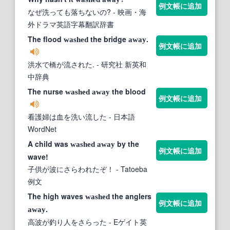
例文帳に追加
なぜ洗っても落ちないの?
- 映画・海
外ドラマ英語字幕翻訳辞書
The flood
the bridge
.
washed
away
例文帳に追加
洪水で橋が流された.
- 研究社 新英和
中辞典
The nurse
the blood
washed
away
例文帳に追加
看護婦は血を洗い流した
- 日本語
WordNet
A child was
by the
washed
away
例文帳に追加
wave!
子供が波にさらわれたぞ！
- Tatoeba
例文
The high waves
the anglers
washed
例文帳に追加
.
away
高波が釣り人をさらった
- Eゲイト英