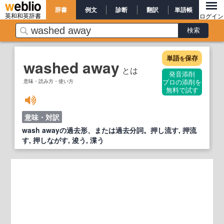
辞書
例文
診断
翻訳
単語帳
英和和英辞書
ログイン
単語
保存
を
washed away
とは
発音添削
意味・読み方・使い方
プロの添削を
無料で試す
意味・対訳
wash awayの過去形、または過去分詞。押し流す, 押流
す, 押しながす, 浚う, 渫う