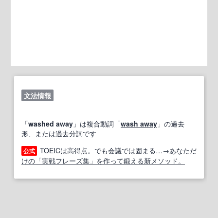
文法情報
「
washed away
」は複合動詞「
wash away
」の過去
形、または過去分詞です
TOEICは高得点。でも会議では固まる…→あなただ
公式
けの「実戦フレーズ集」を作って鍛える新メソッド。