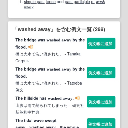
simple past
tense
and
past participle
of
wash
away
「washed away」を含む例文一覧 (298)
The bridge was
by the
washed
away
例文帳に追加
flood.
橋は大水で洗い流された。
- Tanaka
Corpus
The bridge was
by the
washed
away
例文帳に追加
flood.
橋は大水で洗い流された。
- Tatoeba
例文
The hillside has
.
washed
away
例文帳に追加
山腹は雨で削られてしまった.
- 研究社
新英和中辞典
The tidal wave swept
例文帳に追加
away―washed away―the whole