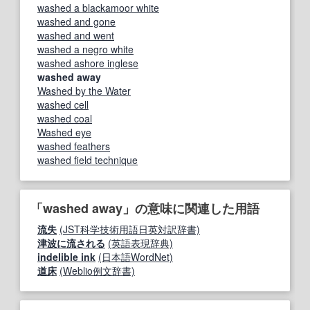
washed a blackamoor white
washed and gone
washed and went
washed a negro white
washed ashore inglese
washed away
Washed by the Water
washed cell
washed coal
Washed eye
washed feathers
washed field technique
「washed away」の意味に関連した用語
流失
(JST科学技術用語日英対訳辞書)
津波に流される
(英語表現辞典)
indelible ink
(日本語WordNet)
道床
(Weblio例文辞書)