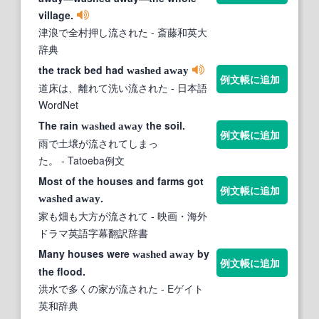
village.
津浪で全村押し流された
- 斎藤和英大
辞典
the track bed had
washed
away
例文帳に追加
道床は、離れて洗い流された
- 日本語
WordNet
The rain
the soil.
washed
away
例文帳に追加
雨で土壌が流されてしまっ
た。
- Tatoeba例文
Most of the houses and farms got
例文帳に追加
.
washed
away
家も畑も大方が流されて
- 映画・海外
ドラマ英語字幕翻訳辞書
Many houses were
by
washed
away
例文帳に追加
the flood.
洪水で多くの家が流された
- Eゲイト
英和辞典