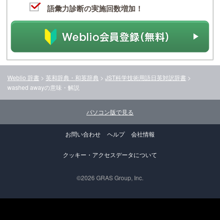
語彙力診断の実施回数増加！
Weblio 辞書
>
英和辞典・和英辞典
>
JST科学技術用語日英対訳辞書
>
washed away
の意味・解説
パソコン版で見る
お問い合わせ
ヘルプ
会社情報
クッキー・アクセスデータについて
©2026 GRAS Group, Inc.