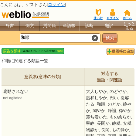
こんにちは、
ゲスト
さん[
ログイン
]
英語類語
使い方
ログイン
ホーム
もっと
辞書
例文
質問箱
単語帳
診断
翻訳
見る
和順に関連する類語一覧
対応する
意義素(意味の分類)
類語・関連語
扇動されない
大人しやか, のどやか,
温和しやか, 円い, 従容
not agitated
たる, 和順, のどか, 静や
か, 閑やか, 静謐, 穏やか,
落ち着いた, もの柔らか,
寧静, 長閑か, 静穏, 安穏,
物静か, 長閑, もの静か,