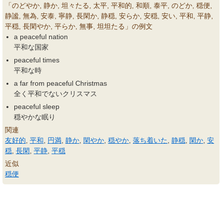
「のどやか, 静か, 坦々たる, 太平, 平和的, 和順, 泰平, のどか, 穏便,
静謐, 無為, 安泰, 寧静, 長閑か, 静穏, 安らか, 安穏, 安い, 平和, 平静,
平穏, 長閑やか, 平らか, 無事, 坦坦たる」の例文
a peaceful nation
平和な国家
peaceful times
平和な時
a far from peaceful Christmas
全く平和でないクリスマス
peaceful sleep
穏やかな眠り
関連
友好的
,
平和
,
円満
,
静か
,
閑やか
,
穏やか
,
落ち着いた
,
静穏
,
閑か
,
安
穏
,
長閑
,
平静
,
平穏
近似
穏便