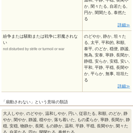
温和, 平静, 平穏, 長閑や
か, 閑々たる, 自若たる,
円か, 閑閑たる, 泰然た
る
詳細
紛争または騒動または戦争に邪魔されな
のどやか, 静か, 坦々た
い
る, 太平, 平和的, 和順,
泰平, のどか, 穏便, 静謐,
not disturbed by strife or turmoil or war
無為, 安泰, 寧静, 長閑か,
静穏, 安らか, 安穏, 安い,
平和, 平静, 平穏, 長閑や
か, 平らか, 無事, 坦坦た
る
詳細
「扇動されない」という意味の類語
大人しやか, のどやか, 温和しやか, 円い, 従容たる, 和順, のどか, 静
やか, 閑やか, 静謐, 穏やか, 落ち着いた, もの柔らか, 寧静, 長閑か, 静
穏, 安穏, 物静か, 長閑, もの静か, 温和, 平静, 平穏, 長閑やか, 閑々た
る, 自若たる, 円か, 閑閑たる, 泰然たる