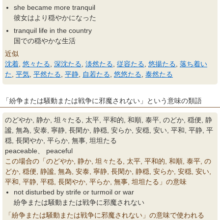
she became more tranquil
彼女はより穏やかになった
tranquil life in the country
国での穏やかな生活
近似
沈着
,
悠々たる
,
深沈たる
,
淡然たる
,
従容たる
,
悠揚たる
,
落ち着い
た
,
平気
,
平然たる
,
平静
,
自若たる
,
悠悠たる
,
泰然たる
「紛争または騒動または戦争に邪魔されない」という意味の類語
のどやか, 静か, 坦々たる, 太平, 平和的, 和順, 泰平, のどか, 穏便, 静
謐, 無為, 安泰, 寧静, 長閑か, 静穏, 安らか, 安穏, 安い, 平和, 平静, 平
穏, 長閑やか, 平らか, 無事, 坦坦たる
peaceable、 peaceful
この場合の「のどやか, 静か, 坦々たる, 太平, 平和的, 和順, 泰平, の
どか, 穏便, 静謐, 無為, 安泰, 寧静, 長閑か, 静穏, 安らか, 安穏, 安い,
平和, 平静, 平穏, 長閑やか, 平らか, 無事, 坦坦たる」の意味
not disturbed by strife or turmoil or war
紛争または騒動または戦争に邪魔されない
「紛争または騒動または戦争に邪魔されない」の意味で使われる