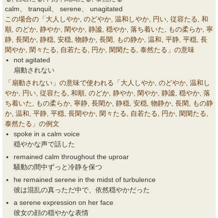
calm、 tranquil、 serene、 unagitated
この場合の「大人しやか, のどやか, 温和しやか, 円い, 従容たる, 和
順, のどか, 静やか, 閑やか, 静謐, 穏やか, 落ち着いた, もの柔らか, 寧
静, 長閑か, 静穏, 安穏, 物静か, 長閑, もの静か, 温和, 平静, 平穏, 長
閑やか, 閑々たる, 自若たる, 円か, 閑閑たる, 泰然たる」の意味
not agitated
扇動されない
「扇動されない」の意味で使われる「大人しやか, のどやか, 温和し
やか, 円い, 従容たる, 和順, のどか, 静やか, 閑やか, 静謐, 穏やか, 落
ち着いた, もの柔らか, 寧静, 長閑か, 静穏, 安穏, 物静か, 長閑, もの静
か, 温和, 平静, 平穏, 長閑やか, 閑々たる, 自若たる, 円か, 閑閑たる,
泰然たる」の例文
spoke in a calm voice
穏やかな声で話した
remained calm throughout the uproar
騒動の間中ずっと冷静を保つ
he remained serene in the midst of turbulence
彼は混乱の真っただ中で、依然穏やかだった
a serene expression on her face
彼女の顔の穏やかな表情