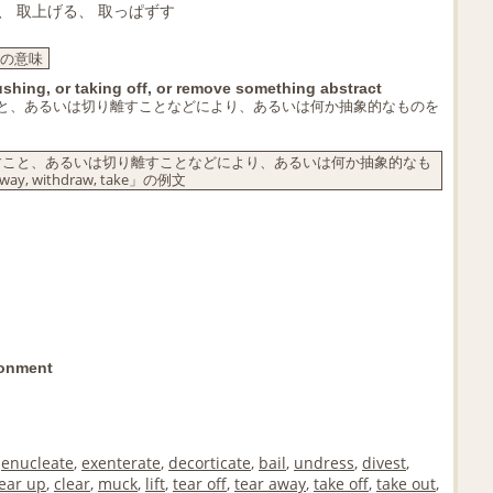
く、 取上げる、 取っぱずす
e」の意味
ushing, or taking off, or remove something abstract
と、あるいは切り離すことなどにより、あるいは何か抽象的なものを
すこと、あるいは切り離すことなどにより、あるいは何か抽象的なも
, withdraw, take」の例文
ronment
,
enucleate
,
exenterate
,
decorticate
,
bail
,
undress
,
divest
,
lear up
,
clear
,
muck
,
lift
,
tear off
,
tear away
,
take off
,
take out
,