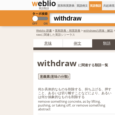
英和和英辞典
英語例文
英語類語
共起表現
英語類語
Weblio 辞書
>
英和辞典・和英辞典
>
withdrawの意味・解説
>
rawに関連した英語シソーラス
意味
例文
類語
withdraw
に関連する類語一覧
意義素(意味の分類)
何か具体的なものを削除する、持ち上げる、押す
こと、あるいは切り離すことなどにより、あるい
は何か抽象的なものを削除する
remove something concrete, as by lifting,
pushing, or taking off, or remove something
abstract