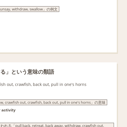
y, withdraw, swallow」の例文
する」という意味の類語
ish out, crawfish, back out, pull in one's horns
 crawfish out, crawfish, back out, pull in one's horns」の意味
 activity
, retreat, back away, withdraw, crawfish out,