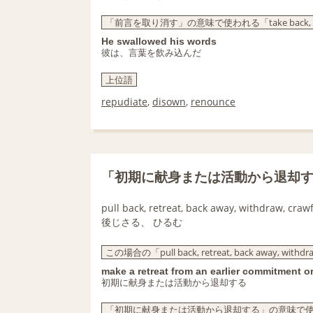
「前言を取り消す」の意味で使われる「take back, unsa
He swallowed his words
彼は、言葉を飲み込んだ
上位語
repudiate
,
disown
,
renounce
「初期に献身または活動から退却
pull back, retreat, back away, withdraw, crawf
後じさる、 ひるむ
この場合の「pull back, retreat, back away, withdraw,
make a retreat from an earlier commitment or
初期に献身または活動から退却する
「初期に献身または活動から退却する」の意味で使われる「pull back