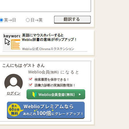
英→日
日→英
こんにちは ゲスト さん
Weblio会員
になると
(無料)
検索履歴を保存できる！
語彙力診断の実施回数増加！
ログイン