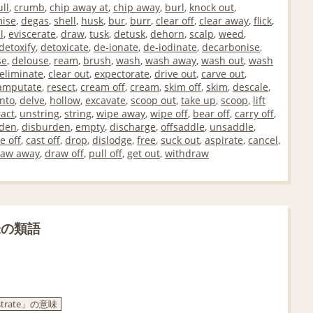
ll
,
crumb
,
chip away at
,
chip away
,
burl
,
knock out
,
ise
,
degas
,
shell
,
husk
,
bur
,
burr
,
clear off
,
clear away
,
flick
,
l
,
eviscerate
,
draw
,
tusk
,
detusk
,
dehorn
,
scalp
,
weed
,
detoxify
,
detoxicate
,
de-ionate
,
de-iodinate
,
decarbonise
,
se
,
delouse
,
ream
,
brush
,
wash
,
wash away
,
wash out
,
wash
eliminate
,
clear out
,
expectorate
,
drive out
,
carve out
,
amputate
,
resect
,
cream off
,
cream
,
skim off
,
skim
,
descale
,
into
,
delve
,
hollow
,
excavate
,
scoop out
,
take up
,
scoop
,
lift
ract
,
unstring
,
string
,
wipe away
,
wipe off
,
bear off
,
carry off
,
den
,
disburden
,
empty
,
discharge
,
offsaddle
,
unsaddle
,
e off
,
cast off
,
drop
,
dislodge
,
free
,
suck out
,
aspirate
,
cancel
,
raw away
,
draw off
,
pull off
,
get out
,
withdraw
味の類語
uestrate」の意味