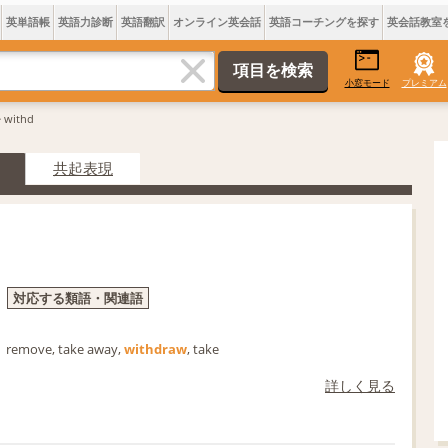
英単語帳
英語力診断
英語翻訳
オンライン英会話
英語コーチングを探す
英会話教室
小窓モード
プレミアム
 withd
共起表現
対応する類語・関連語
remove, take away,
withdraw
, take
詳しく見る