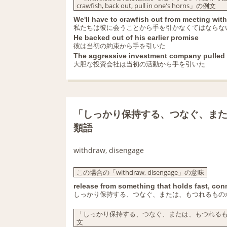
crawfish, back out, pull in one's horns」の例文
We'll have to crawfish out from meeting wit
私たちは彼に会うことから手を引かなくてはならな
He backed out of his earlier promise
彼は当初の約束から手を引いた
The aggressive investment company pulled i
大胆な投資会社は当初の活動から手を引いた
「しっかり保持する、つなぐ、ま
類語
withdraw, disengage
この場合の「withdraw, disengage」の意味
release from something that holds fast, con
しっかり保持する、つなぐ、または、もつれるもの
「しっかり保持する、つなぐ、または、もつれるものから解
文