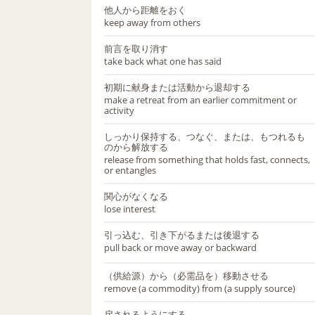
他人から距離をおく
keep away from others
前言を取り消す
take back what one has said
初期に献身または活動から退却する
make a retreat from an earlier commitment or
activity
しっかり保持する、つなぐ、または、もつれるも
のから解放する
release from something that holds fast, connects,
or entangles
関心がなくなる
lose interest
引っ込む、引き下がるまたは後退する
pull back or move away or backward
（供給源）から（必需品を）移動させる
remove (a commodity) from (a supply source)
戻されるようにする