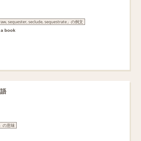
ester, seclude, sequestrate」の例文
e a book
類語
low」の意味