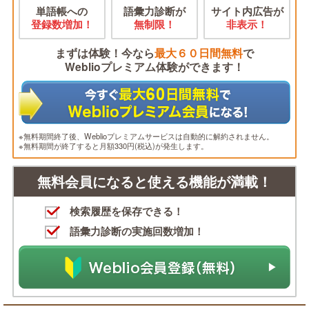
単語帳への
語彙力診断が
サイト内広告が
登録数増加！
無制限！
非表示！
まずは体験！今なら
最大６０日間無料
で
Weblioプレミアム体験ができます！
※無料期間終了後、Weblioプレミアムサービスは自動的に解約されません。
※無料期間が終了すると月額330円(税込)が発生します。
無料会員になると使える機能が満載！
検索履歴を保存できる！
語彙力診断の実施回数増加！