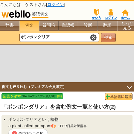
こんにちは、
ゲスト
さん[
ログイン
]
英語例文
使い方
ログイン
ホーム
もっと
辞書
例文
質問箱
単語帳
診断
翻訳
見る
例文を絞り込む（プレミアム会員限定）
「ポンポンダリア」を含む例文一覧と使い方(2)
ポンポンダリア
という植物
a plant called pompon
- EDR日英対訳辞書
例文帳に追加
+