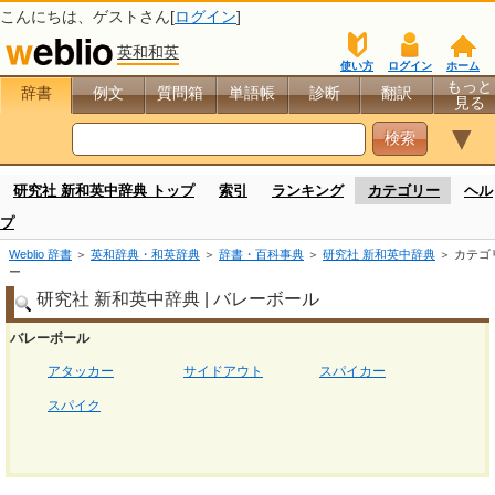
こんにちは、
ゲスト
さん[
ログイン
]
英和和英
使い方
ログイン
ホーム
もっと
辞書
例文
質問箱
単語帳
診断
翻訳
見る
▼
研究社 新和英中辞典 トップ
索引
ランキング
カテゴリー
ヘル
プ
Weblio 辞書
＞
英和辞典・和英辞典
＞
辞書・百科事典
＞
研究社 新和英中辞典
＞ カテゴ
ー
研究社 新和英中辞典 | バレーボール
バレーボール
アタッカー
サイドアウト
スパイカー
スパイク