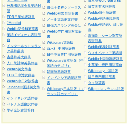
日本語WordNet(英和)
書
外務省記者会見英語対
日英固有名詞辞典
遺伝子名称シソーラス
訳
Weblio派生語辞書
Weblio和製英語辞書
EDR日英対訳辞書
Weblio英語表現辞典
メール英語例文辞書
JMnedict
Weblio英語言い回し辞
最強のスラング英会話
Weblio記号和英辞書
典
Weblio専門用語対訳辞
英語イディオム表現辞
場面別・シーン別英語
書
典
表現辞典
Wiktionary英語版
インターネットスラン
Weblio英和対訳辞書
白水社 中国語辞典
グ英和辞典
ウィキペディア英語版
日中中日専門用語辞典
斎藤和英大辞典
Weblio中国語翻訳辞書
Wiktionary日本語版（中
人口統計学英英辞書
中英英中専門用語辞典
国語カテゴリ）
Weblio例文辞書
Wiktionary中国語版
韓国語単語辞書
EDR日中対訳辞書
韓日専門用語辞書
インドネシア語翻訳辞
Weblio中日対訳辞書
書
タイ語辞書
Tatoeba中国語例文辞
Wiktionary日本語版（フ
Wikipediaフランス語版
書
ランス語カテゴリ）
インドネシア語辞書
ベトナム語翻訳辞書
学研全訳古語辞典