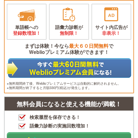
単語帳への
語彙力診断が
サイト内広告が
登録数増加！
無制限！
非表示！
まずは体験！今なら
最大６０日間無料
で
Weblioプレミアム体験ができます！
※無料期間終了後、Weblioプレミアムサービスは自動的に解約されません。
※無料期間が終了すると月額330円(税込)が発生します。
無料会員になると使える機能が満載！
検索履歴を保存できる！
語彙力診断の実施回数増加！