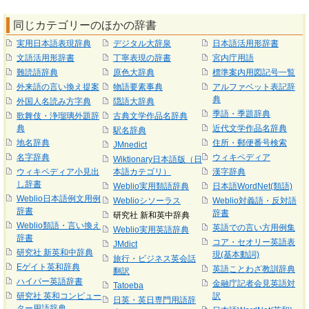
同じカテゴリーのほかの辞書
実用日本語表現辞典
デジタル大辞泉
日本語活用形辞書
文語活用形辞書
丁寧表現の辞書
宮内庁用語
難読語辞典
原色大辞典
標準案内用図記号一覧
外来語の言い換え提案
物語要素事典
アルファベット表記辞
典
外国人名読み方字典
隠語大辞典
季語・季題辞典
歌舞伎・浄瑠璃外題辞
古典文学作品名辞典
典
近代文学作品名辞典
駅名辞典
地名辞典
住所・郵便番号検索
JMnedict
名字辞典
ウィキペディア
Wiktionary日本語版（日
ウィキペディア小見出
本語カテゴリ）
漢字辞典
し辞書
Weblio実用類語辞典
日本語WordNet(類語)
Weblio日本語例文用例
Weblioシソーラス
Weblio対義語・反対語
辞書
辞書
研究社 新和英中辞典
Weblio類語・言い換え
英語での言い方用例集
Weblio実用英語辞典
辞書
コア・セオリー英語表
JMdict
研究社 新英和中辞典
現(基本動詞)
旅行・ビジネス英会話
Eゲイト英和辞典
英語ことわざ教訓辞典
翻訳
ハイパー英語辞書
金融庁記者会見英語対
Tatoeba
研究社 英和コンピュー
訳
日英・英日専門用語辞
ター用語辞典