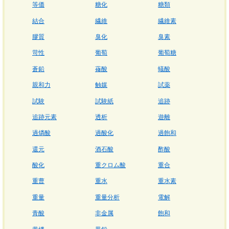
等価
糖化
糖類
結合
繊維
繊維素
膠質
臭化
臭素
苛性
葡萄
葡萄糖
蒼鉛
蓚酸
蟻酸
親和力
触媒
試薬
試験
試験紙
追跡
追跡元素
透析
遊離
過燐酸
過酸化
過飽和
還元
酒石酸
酢酸
酸化
重クロム酸
重合
重曹
重水
重水素
重量
重量分析
電解
青酸
非金属
飽和