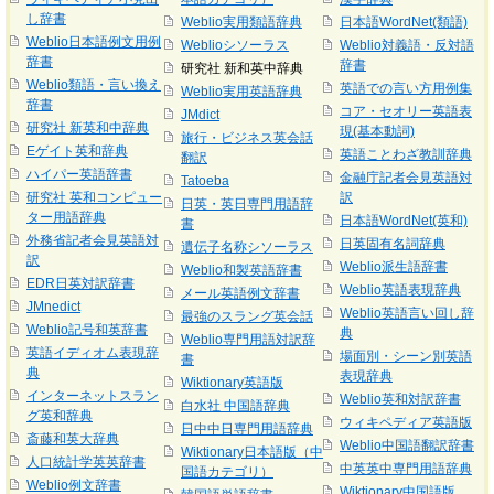
し辞書
Weblio実用類語辞典
日本語WordNet(類語)
Weblio日本語例文用例
Weblioシソーラス
Weblio対義語・反対語
辞書
辞書
研究社 新和英中辞典
Weblio類語・言い換え
英語での言い方用例集
Weblio実用英語辞典
辞書
コア・セオリー英語表
JMdict
研究社 新英和中辞典
現(基本動詞)
旅行・ビジネス英会話
Eゲイト英和辞典
英語ことわざ教訓辞典
翻訳
ハイパー英語辞書
金融庁記者会見英語対
Tatoeba
研究社 英和コンピュー
訳
日英・英日専門用語辞
ター用語辞典
日本語WordNet(英和)
書
外務省記者会見英語対
日英固有名詞辞典
遺伝子名称シソーラス
訳
Weblio派生語辞書
Weblio和製英語辞書
EDR日英対訳辞書
Weblio英語表現辞典
メール英語例文辞書
JMnedict
Weblio英語言い回し辞
最強のスラング英会話
Weblio記号和英辞書
典
Weblio専門用語対訳辞
英語イディオム表現辞
場面別・シーン別英語
書
典
表現辞典
Wiktionary英語版
インターネットスラン
Weblio英和対訳辞書
白水社 中国語辞典
グ英和辞典
ウィキペディア英語版
日中中日専門用語辞典
斎藤和英大辞典
Weblio中国語翻訳辞書
Wiktionary日本語版（中
人口統計学英英辞書
中英英中専門用語辞典
国語カテゴリ）
Weblio例文辞書
Wiktionary中国語版