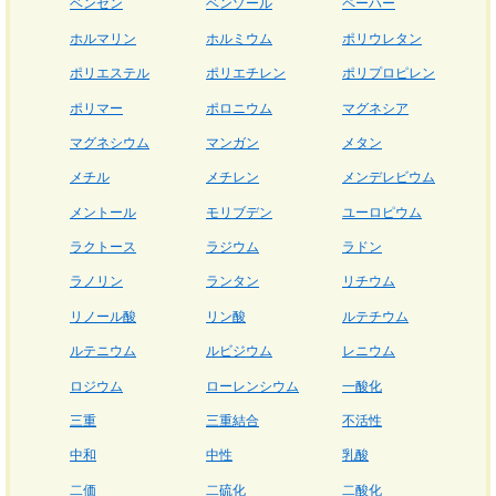
ベンゼン
ベンゾール
ペーハー
ホルマリン
ホルミウム
ポリウレタン
ポリエステル
ポリエチレン
ポリプロピレン
ポリマー
ポロニウム
マグネシア
マグネシウム
マンガン
メタン
メチル
メチレン
メンデレビウム
メントール
モリブデン
ユーロピウム
ラクトース
ラジウム
ラドン
ラノリン
ランタン
リチウム
リノール酸
リン酸
ルテチウム
ルテニウム
ルビジウム
レニウム
ロジウム
ローレンシウム
一酸化
三重
三重結合
不活性
中和
中性
乳酸
二価
二硫化
二酸化