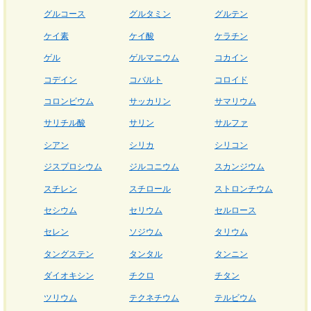
グルコース
グルタミン
グルテン
ケイ素
ケイ酸
ケラチン
ゲル
ゲルマニウム
コカイン
コデイン
コバルト
コロイド
コロンビウム
サッカリン
サマリウム
サリチル酸
サリン
サルファ
シアン
シリカ
シリコン
ジスプロシウム
ジルコニウム
スカンジウム
スチレン
スチロール
ストロンチウム
セシウム
セリウム
セルロース
セレン
ソジウム
タリウム
タングステン
タンタル
タンニン
ダイオキシン
チクロ
チタン
ツリウム
テクネチウム
テルビウム