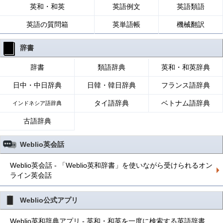
英和・和英
英語例文
英語類語
英語の質問箱
英単語帳
機械翻訳
辞書
辞書
類語辞典
英和・和英辞典
日中・中日辞典
日韓・韓日辞典
フランス語辞典
タイ語辞典
ベトナム語辞典
インドネシア語辞典
古語辞典
Weblio英会話
Weblio英会話 - 「Weblio英和辞書」を使いながら受けられるオン
ライン英会話
Weblio公式アプリ
Weblio英和辞典アプリ - 英和・和英を一度に検索する英語辞書