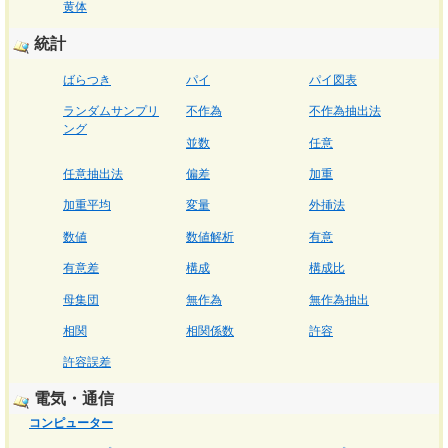
黄体
統計
ばらつき
パイ
パイ図表
ランダムサンプリ
不作為
不作為抽出法
ング
並数
任意
任意抽出法
偏差
加重
加重平均
変量
外挿法
数値
数値解析
有意
有意差
構成
構成比
母集団
無作為
無作為抽出
相関
相関係数
許容
許容誤差
電気・通信
コンピューター