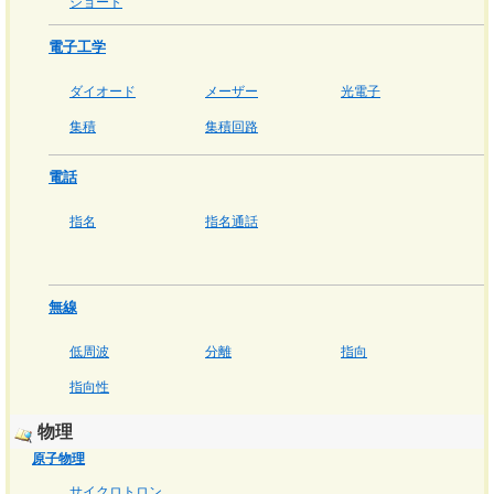
ショート
電子工学
ダイオード
メーザー
光電子
集積
集積回路
電話
指名
指名通話
無線
低周波
分離
指向
指向性
物理
原子物理
サイクロトロン