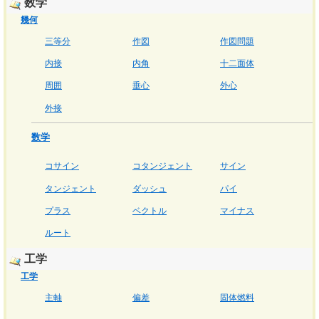
数学
幾何
三等分
作図
作図問題
内接
内角
十二面体
周囲
垂心
外心
外接
数学
コサイン
コタンジェント
サイン
タンジェント
ダッシュ
パイ
プラス
ベクトル
マイナス
ルート
工学
工学
主軸
偏差
固体燃料