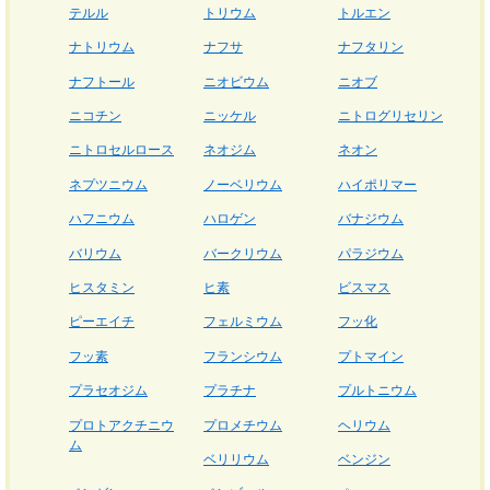
テルル
トリウム
トルエン
ナトリウム
ナフサ
ナフタリン
ナフトール
ニオビウム
ニオブ
ニコチン
ニッケル
ニトログリセリン
ニトロセルロース
ネオジム
ネオン
ネプツニウム
ノーベリウム
ハイポリマー
ハフニウム
ハロゲン
バナジウム
バリウム
バークリウム
パラジウム
ヒスタミン
ヒ素
ビスマス
ピーエイチ
フェルミウム
フッ化
フッ素
フランシウム
プトマイン
プラセオジム
プラチナ
プルトニウム
プロトアクチニウ
プロメチウム
ヘリウム
ム
ベリリウム
ベンジン