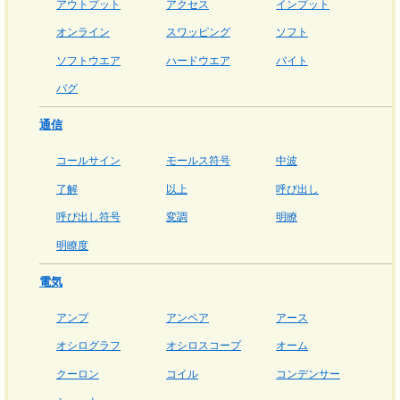
アウトプット
アクセス
インプット
オンライン
スワッピング
ソフト
ソフトウエア
ハードウエア
バイト
バグ
通信
コールサイン
モールス符号
中波
了解
以上
呼び出し
呼び出し符号
変調
明瞭
明瞭度
電気
アンプ
アンペア
アース
オシログラフ
オシロスコープ
オーム
クーロン
コイル
コンデンサー