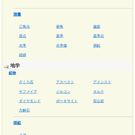
測量
三角点
俯角
偏差
原点
基準
基準点
水準
水準儀
測鉛
経緯
地学
鉱物
ざくろ石
アスベスト
アメシスト
サファイア
ジルコン
タルク
ダイヤモンド
ボーキサイト
安山岩
方解石
採鉱
コア