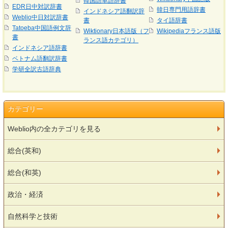
韓国語単語辞書
EDR日中対訳辞書
韓日専門用語辞書
インドネシア語翻訳辞
Weblio中日対訳辞書
書
タイ語辞書
Tatoeba中国語例文辞
Wiktionary日本語版（フ
Wikipediaフランス語版
書
ランス語カテゴリ）
インドネシア語辞書
ベトナム語翻訳辞書
学研全訳古語辞典
カテゴリー
Weblio内の全カテゴリを見る
総合(英和)
総合(和英)
政治・経済
自然科学と技術