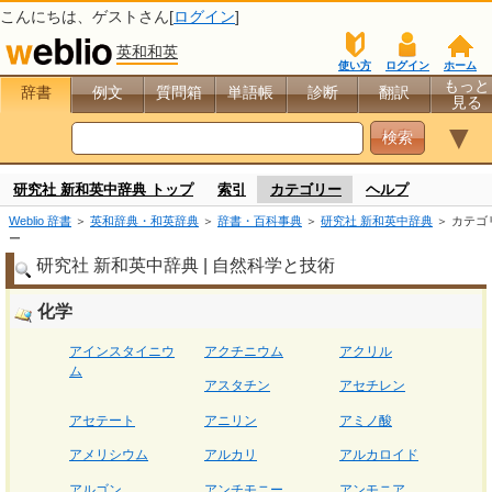
こんにちは、
ゲスト
さん[
ログイン
]
英和和英
使い方
ログイン
ホーム
もっと
辞書
例文
質問箱
単語帳
診断
翻訳
見る
▼
研究社 新和英中辞典 トップ
索引
カテゴリー
ヘルプ
Weblio 辞書
＞
英和辞典・和英辞典
＞
辞書・百科事典
＞
研究社 新和英中辞典
＞ カテゴ
ー
研究社 新和英中辞典 | 自然科学と技術
化学
アインスタイニウ
アクチニウム
アクリル
ム
アスタチン
アセチレン
アセテート
アニリン
アミノ酸
アメリシウム
アルカリ
アルカロイド
アルゴン
アンチモニー
アンモニア