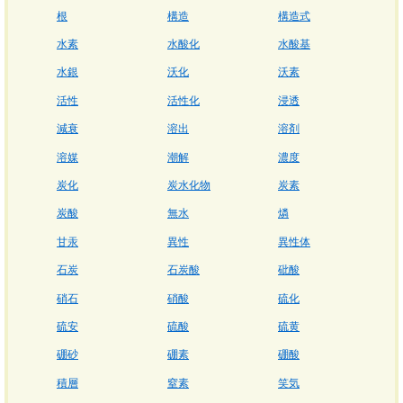
根
構造
構造式
水素
水酸化
水酸基
水銀
沃化
沃素
活性
活性化
浸透
減衰
溶出
溶剤
溶媒
潮解
濃度
炭化
炭水化物
炭素
炭酸
無水
燐
甘汞
異性
異性体
石炭
石炭酸
砒酸
硝石
硝酸
硫化
硫安
硫酸
硫黄
硼砂
硼素
硼酸
積層
窒素
笑気