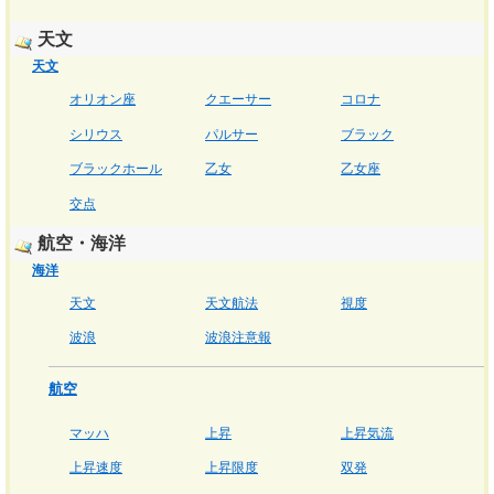
天文
天文
オリオン座
クエーサー
コロナ
シリウス
パルサー
ブラック
ブラックホール
乙女
乙女座
交点
航空・海洋
海洋
天文
天文航法
視度
波浪
波浪注意報
航空
マッハ
上昇
上昇気流
上昇速度
上昇限度
双発