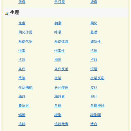
残像
色収差
虚像
生理
免疫
初潮
同化
同化作用
呼吸
基礎
基礎代謝
基礎体温
嫌気性
恒常
恒常性
抗体
抗原
排泄
摂取
条件
条件反射
浸透
漿液
生活
生活反応
生活機能
異化作用
皮脂
繊維
繊維素
胆汁
膝反射
自律
自律神経
蠕動
識別
識別閾
追跡
追跡元素
造血