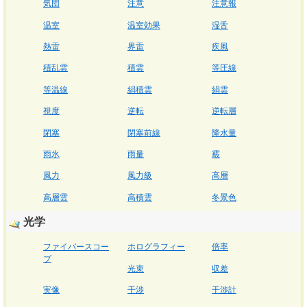
気団
注意
注意報
温室
温室効果
湿舌
熱雷
界雷
疾風
積乱雲
積雲
等圧線
等温線
絹積雲
絹雲
視度
逆転
逆転層
閉塞
閉塞前線
降水量
雨氷
雨量
霰
風力
風力級
高層
高層雲
高積雲
冬景色
光学
ファイバースコー
ホログラフィー
倍率
プ
光束
収差
実像
干渉
干渉計