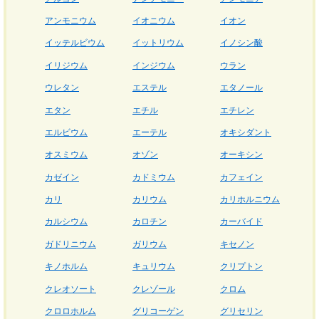
アンモニウム
イオニウム
イオン
イッテルビウム
イットリウム
イノシン酸
イリジウム
インジウム
ウラン
ウレタン
エステル
エタノール
エタン
エチル
エチレン
エルビウム
エーテル
オキシダント
オスミウム
オゾン
オーキシン
カゼイン
カドミウム
カフェイン
カリ
カリウム
カリホルニウム
カルシウム
カロチン
カーバイド
ガドリニウム
ガリウム
キセノン
キノホルム
キュリウム
クリプトン
クレオソート
クレゾール
クロム
クロロホルム
グリコーゲン
グリセリン