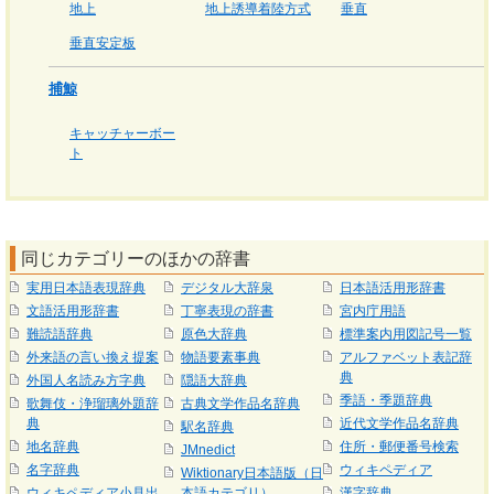
地上
地上誘導着陸方式
垂直
垂直安定板
捕鯨
キャッチャーボー
ト
同じカテゴリーのほかの辞書
実用日本語表現辞典
デジタル大辞泉
日本語活用形辞書
文語活用形辞書
丁寧表現の辞書
宮内庁用語
難読語辞典
原色大辞典
標準案内用図記号一覧
外来語の言い換え提案
物語要素事典
アルファベット表記辞
典
外国人名読み方字典
隠語大辞典
季語・季題辞典
歌舞伎・浄瑠璃外題辞
古典文学作品名辞典
典
近代文学作品名辞典
駅名辞典
地名辞典
住所・郵便番号検索
JMnedict
名字辞典
ウィキペディア
Wiktionary日本語版（日
ウィキペディア小見出
本語カテゴリ）
漢字辞典