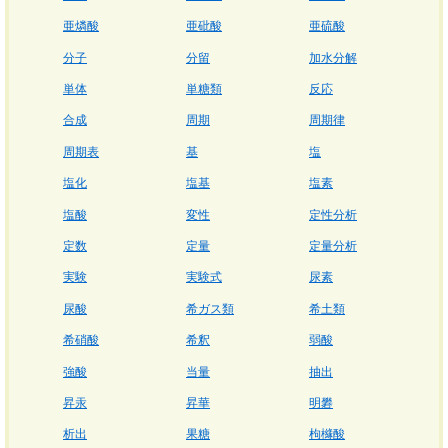
亜燐酸
亜砒酸
亜硫酸
分子
分留
加水分解
単体
単糖類
反応
合成
周期
周期律
周期表
基
塩
塩化
塩基
塩素
塩酸
変性
定性分析
定数
定量
定量分析
実験
実験式
尿素
尿酸
希ガス類
希土類
希硝酸
希釈
弱酸
強酸
当量
抽出
昇汞
昇華
明礬
析出
果糖
枸櫞酸