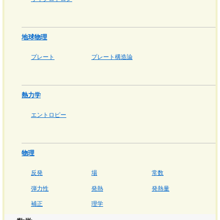
地球物理
プレート
プレート構造論
熱力学
エントロピー
物理
反発
場
常数
弾力性
発熱
発熱量
補正
理学