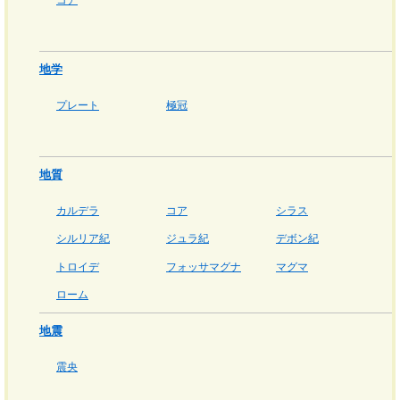
地学
プレート
極冠
地質
カルデラ
コア
シラス
シルリア紀
ジュラ紀
デボン紀
トロイデ
フォッサマグナ
マグマ
ローム
地震
震央