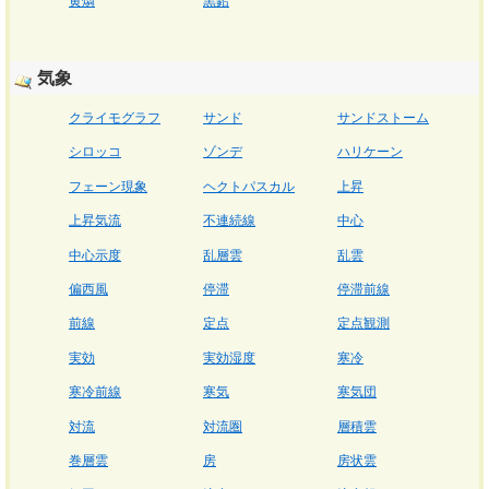
黄燐
黒鉛
気象
クライモグラフ
サンド
サンドストーム
シロッコ
ゾンデ
ハリケーン
フェーン現象
ヘクトパスカル
上昇
上昇気流
不連続線
中心
中心示度
乱層雲
乱雲
偏西風
停滞
停滞前線
前線
定点
定点観測
実効
実効湿度
寒冷
寒冷前線
寒気
寒気団
対流
対流圏
層積雲
巻層雲
房
房状雲