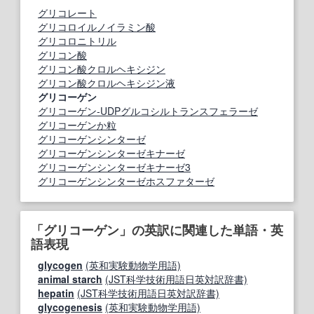
グリコレート
グリコロイルノイラミン酸
グリコロニトリル
グリコン酸
グリコン酸クロルヘキシジン
グリコン酸クロルヘキシジン液
グリコーゲン
グリコーゲン‐UDPグルコシルトランスフェラーゼ
グリコーゲンか粒
グリコーゲンシンターゼ
グリコーゲンシンターゼキナーゼ
グリコーゲンシンターゼキナーゼ3
グリコーゲンシンターゼホスファターゼ
「グリコーゲン」の英訳に関連した単語・英
語表現
glycogen
(英和実験動物学用語)
animal starch
(JST科学技術用語日英対訳辞書)
hepatin
(JST科学技術用語日英対訳辞書)
glycogenesis
(英和実験動物学用語)