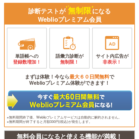
無制限
診断テストが
になる
Weblioプレミアム会員
単語帳への
語彙力診断が
サイト内広告が
登録数増加！
無制限！
非表示！
まずは体験！今なら
最大６０日間無料
で
Weblioプレミアム体験ができます！
※無料期間終了後、Weblioプレミアムサービスは自動的に解約されません。
※無料期間が終了すると月額330円(税込)が発生します。
無料会員になると使える機能が満載！