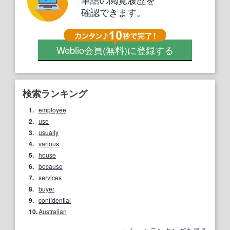
確認できます。
Weblio会員
(無料)
に登録する
検索ランキング
1.
employee
2.
use
3.
usually
4.
various
5.
house
6.
because
7.
services
8.
buyer
9.
confidential
10.
Australian