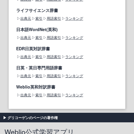
ライフサイエンス辞書
出典元
索引
用語索引
ランキング
日本語WordNet(英和)
出典元
索引
用語索引
ランキング
EDR日英対訳辞書
出典元
索引
用語索引
ランキング
日英・英日専門用語辞書
出典元
索引
用語索引
ランキング
Weblio英和対訳辞書
出典元
索引
用語索引
ランキング
グリコーゲンのページの著作権
Weblio公式学習アプリ