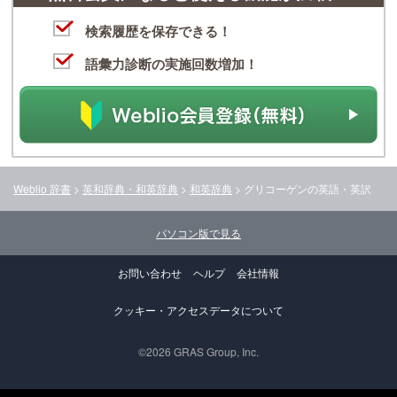
検索履歴を保存できる！
語彙力診断の実施回数増加！
Weblio 辞書
>
英和辞典・和英辞典
>
和英辞典
>
グリコーゲン
の英語・英訳
パソコン版で見る
お問い合わせ
ヘルプ
会社情報
クッキー・アクセスデータについて
©2026 GRAS Group, Inc.