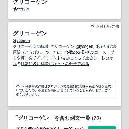
グリコーゲン
glycogen
Weblio英和対訳辞書
グリコーゲン
Glycogen
グリコーゲンの
構造
グリコーゲン (
glycogen
)
あるいは
糖
原質
（
とうげんしつ
）とは、
多数の
α-
D-グルコース
（
ブ
ドウ糖
）
分子
が
グリコシド結合
によって
重合
し、
枝分か
れ
の
非常に多い
構造
になった
高分子
である
。
Weblio英和対訳辞書はプログラムで機械的に意味や英語表現を生成
しているため、不適切な項目が含まれていることもあります。ご了
承くださいませ。
「グリコーゲン」を含む例文一覧 (73)
ブドウ糖から動物の
グリコーゲン
への