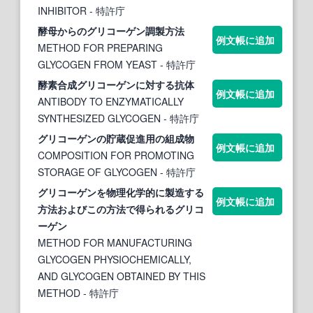
INHIBITOR
- 特許庁
酵母からの
グリコーゲン
調製方法
例文帳に追加
METHOD FOR PREPARING
GLYCOGEN FROM YEAST
- 特許庁
酵素合成
グリコーゲン
に対する抗体
例文帳に追加
ANTIBODY TO ENZYMATICALLY
SYNTHESIZED GLYCOGEN
- 特許庁
グリコーゲン
の貯蔵促進用の組成物
例文帳に追加
COMPOSITION FOR PROMOTING
STORAGE OF GLYCOGEN
- 特許庁
グリコーゲン
を物理化学的に製造する
例文帳に追加
方法およびこの方法で得られる
グリコ
ーゲン
METHOD FOR MANUFACTURING
GLYCOGEN PHYSIOCHEMICALLY,
AND GLYCOGEN OBTAINED BY THIS
METHOD
- 特許庁