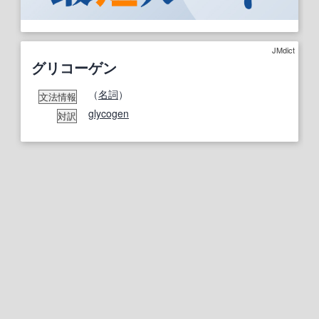
JMdict
グリコーゲン
（
名詞
）
文法情報
glycogen
対訳