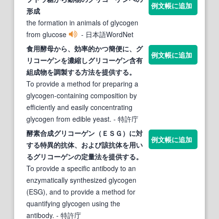
例文帳に追加
形成
the formation in animals of glycogen
from glucose
- 日本語WordNet
食用酵母から、効率的かつ簡便に、
グ
例文帳に追加
リコーゲン
を濃縮し
グリコーゲン
含有
組成物を調製する方法を提供する。
To provide a method for preparing a
glycogen-containing composition by
efficiently and easily concentrating
glycogen from edible yeast.
- 特許庁
酵素合成
グリコーゲン
（ＥＳＧ）に対
例文帳に追加
する特異的抗体、および該抗体を用い
る
グリコーゲン
の定量法を提供する。
To provide a specific antibody to an
enzymatically synthesized glycogen
(ESG), and to provide a method for
quantifying glycogen using the
antibody.
- 特許庁