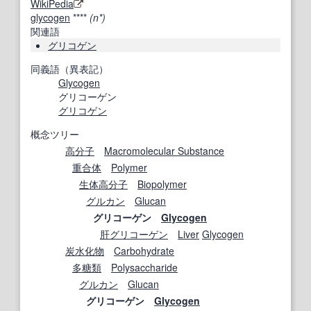
WikiPedia
glycogen
****
(n*)
関連語
グリコゲン
同義語（異表記）
Glycogen
グリコーゲン
グリコゲン
概念ツリー
高分子
Macromolecular Substance
重合体
Polymer
生体高分子
Biopolymer
グルカン
Glucan
グリコーゲン
Glycogen
肝グリコーゲン
Liver
Glycogen
炭水化物
Carbohydrate
多糖類
Polysaccharide
グルカン
Glucan
グリコーゲン
Glycogen