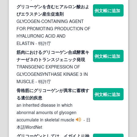
グリコーゲン
を含むヒアルロン酸およ
例文帳に追加
びエラスチン産生促進剤
GLYCOGEN-CONTAINING AGENT
FOR PROMOTING PRODUCTION OF
HYALURONIC ACID AND
ELASTIN
- 特許庁
筋肉における
グリコーゲン
合成酵素キ
例文帳に追加
ナーゼ３のトランスジェニック発現
TRANSGENIC EXPRESSION OF
GLYCOGENSYNTHASE KINASE 3 IN
MUSCLE
- 特許庁
骨格筋に
グリコーゲン
が異常に蓄積す
例文帳に追加
る遺伝的疾患
an inherited disease in which
abnormal amounts of glycogen
accumulate in skeletal muscle
- 日
本語WordNet
グリコーゲン
としては、イガイより抽