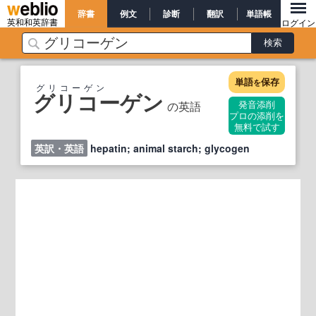
辞書
例文
診断
翻訳
単語帳
英和和英辞書
ログイン
単語
保存
を
グリコーゲン
グリコーゲン
の英語
発音添削
プロの添削を
無料で試す
英訳・英語
hepatin; animal starch; glycogen