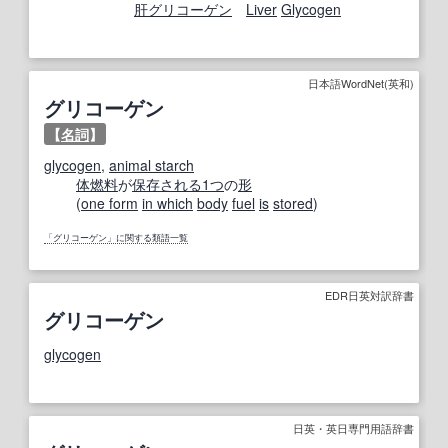
肝グリコーゲン
Liver
Glycogen
日本語WordNet(英和)
グリコーゲン
【
名詞
】
glycogen
,
animal starch
体
燃料
が
保存
される
1つ
の
形
(
one form
in which
body
fuel
is
stored
)
「グリコーゲン」に関する類語一覧
EDR日英対訳辞書
グリコーゲン
glycogen
日英・英日専門用語辞書