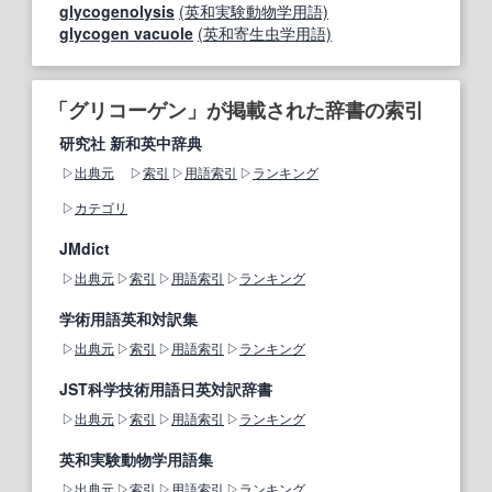
glycogenolysis
(英和実験動物学用語)
glycogen vacuole
(英和寄生虫学用語)
「グリコーゲン」が掲載された辞書の索引
研究社 新和英中辞典
出典元
索引
用語索引
ランキング
カテゴリ
JMdict
出典元
索引
用語索引
ランキング
学術用語英和対訳集
出典元
索引
用語索引
ランキング
JST科学技術用語日英対訳辞書
出典元
索引
用語索引
ランキング
英和実験動物学用語集
出典元
索引
用語索引
ランキング