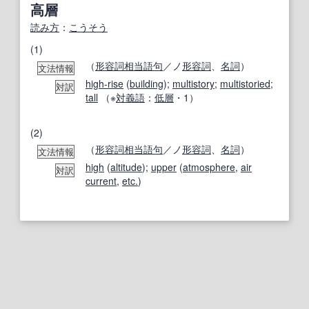
高層
読み方
：
こうそう
(1)
（
形容詞相当語句
／ノ
形容詞
、
名詞
）
文法情報
high-rise
(
building
);
multistory
;
multistoried
;
対訳
tall
（※
対義語
：
低層
・1）
(2)
（
形容詞相当語句
／ノ
形容詞
、
名詞
）
文法情報
high
(
altitude
);
upper
(
atmosphere
,
air
対訳
current
,
etc.
)