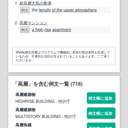
1
超高層
大気の
希薄
the
tenuity
of the
upper atmosphere
例文
2
高層マンション
.
a high
‐
rise
apartment
例文
Weblio例文辞書はプログラムで機械的に意味や英語表現を生成して
いるため、不適切な項目が含まれていることもあります。ご了承く
ださいませ。
「高層」を含む例文一覧 (718)
高層
建築物
例文帳に追加
HIGHRISE BUILDING
- 特許庁
高層
建築物
例文帳に追加
MULTISTORY BUILDING
- 特許庁
高層
魚礁