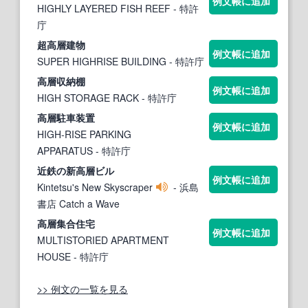
例文帳に追加
HIGHLY LAYERED FISH REEF
- 特許
庁
超
高層
建物
例文帳に追加
SUPER HIGHRISE BUILDING
- 特許庁
高層
収納棚
例文帳に追加
HIGH STORAGE RACK
- 特許庁
高層
駐車装置
例文帳に追加
HIGH-RISE PARKING
APPARATUS
- 特許庁
近鉄の新
高層
ビル
例文帳に追加
Kintetsu's New Skyscraper
- 浜島
書店 Catch a Wave
高層
集合住宅
例文帳に追加
MULTISTORIED APARTMENT
HOUSE
- 特許庁
>> 例文の一覧を見る