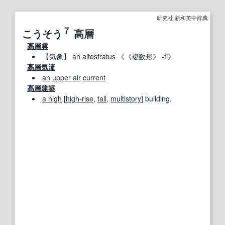
研究社 新和英中辞典
７
こうそう
高層
高層雲
【
気象
】
an
altostratus
《《
複数形
》 ‐
ti
》
高層気流
an
upper air
current
高層建築
a high
[
high‐rise
,
tall
,
multistory
] building.