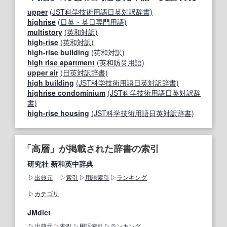
upper
(JST科学技術用語日英対訳辞書)
highrise
(日英・英日専門用語)
multistory
(英和対訳)
high-rise
(英和対訳)
high-rise building
(英和対訳)
high rise apartment
(英和防災用語)
upper air
(日英対訳辞書)
high building
(JST科学技術用語日英対訳辞書)
highrise condominium
(JST科学技術用語日英対訳辞
書)
high‐rise housing
(JST科学技術用語日英対訳辞書)
「高層」が掲載された辞書の索引
研究社 新和英中辞典
出典元
索引
用語索引
ランキング
カテゴリ
JMdict
出典元
索引
用語索引
ランキング