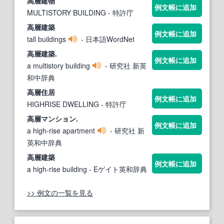
高層
建物
例文帳に追加
MULTISTORY BUILDING
- 特許庁
高層
建築
例文帳に追加
tall buildings
- 日本語WordNet
高層
建築.
例文帳に追加
a multistory building
- 研究社 新英
和中辞典
高層
住居
例文帳に追加
HIGHRISE DWELLING
- 特許庁
高層
マンション.
例文帳に追加
a high‐rise apartment
- 研究社 新
英和中辞典
高層
建築
例文帳に追加
a high‐rise building
- Eゲイト英和辞典
>> 例文の一覧を見る