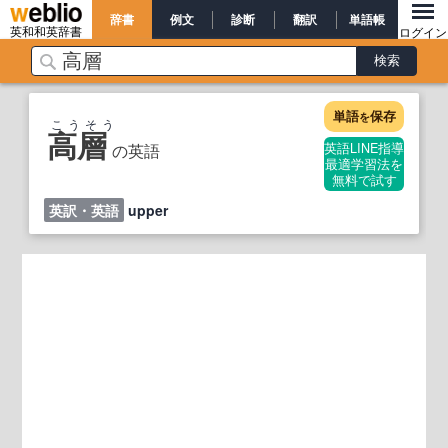
辞書
例文
診断
翻訳
単語帳
英和和英辞書
ログイン
単語
保存
を
こうそう
高層
の英語
英語LINE指導
最適学習法を
無料で試す
英訳・英語
upper