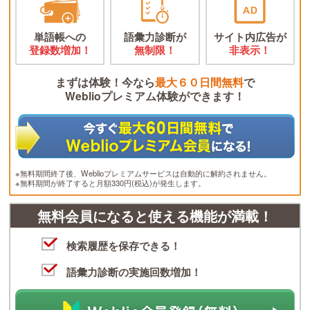
単語帳への
語彙力診断が
サイト内広告が
登録数増加！
無制限！
非表示！
まずは体験！今なら
最大６０日間無料
で
Weblioプレミアム体験ができます！
※無料期間終了後、Weblioプレミアムサービスは自動的に解約されません。
※無料期間が終了すると月額330円(税込)が発生します。
無料会員になると使える機能が満載！
検索履歴を保存できる！
語彙力診断の実施回数増加！