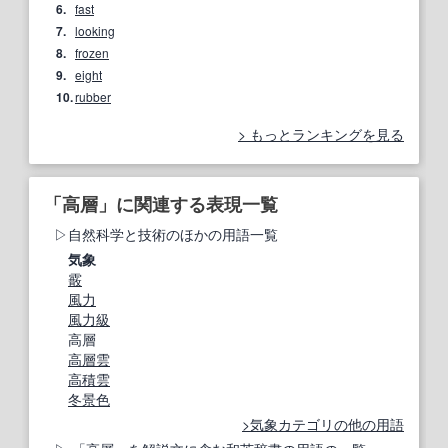
6.
fast
7.
looking
8.
frozen
9.
eight
10.
rubber
もっとランキングを見る
「高層」に関連する表現一覧
自然科学と技術のほかの用語一覧
気象
霰
風力
風力級
高層
高層雲
高積雲
冬景色
気象カテゴリの他の用語