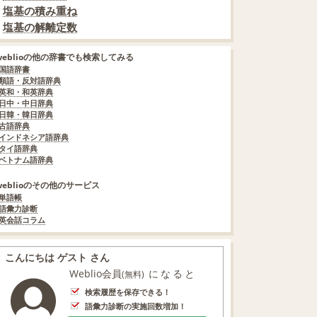
塩基の積み重ね
塩基の解離定数
weblioの他の辞書でも検索してみる
国語辞書
類語・反対語辞典
英和・和英辞典
日中・中日辞典
日韓・韓日辞典
古語辞典
インドネシア語辞典
タイ語辞典
ベトナム語辞典
weblioのその他のサービス
単語帳
語彙力診断
英会話コラム
こんにちは ゲスト さん
Weblio会員
になると
(無料)
検索履歴を保存できる！
語彙力診断の実施回数増加！