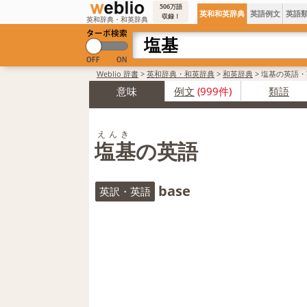
506万語
英和和英辞典
英語例文
英語
収録！
英和辞典・和英辞典
Weblio 辞書
>
英和辞典・和英辞典
>
和英辞典
>
塩基の英語・
意味
例文
(999件)
類語
えんき
塩基の英語
base
英訳・英語