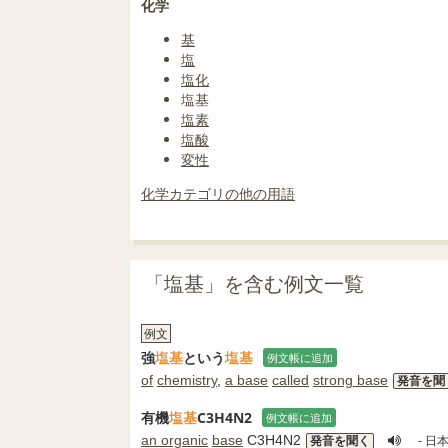
化学
基
塩
塩化
塩基
塩素
塩酸
変性
化学カテゴリの他の用語
「塩基」を含む例文一覧
例文
強
塩基
という
塩基
例文帳に追加
of
chemistry
,
a base
called
strong base
発音を聞
有機
塩基
C3H4N2
例文帳に追加
an organic
base
C3H4N2
発音を聞く
- 日本