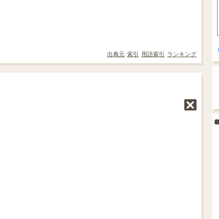
出典元
索引
用語索引
ランキング