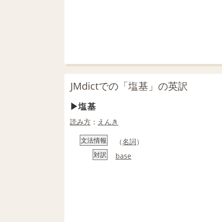
JMdictでの「塩基」の英訳
塩基
読み方
：
えんき
文法情報
（
名詞
）
対訳
base