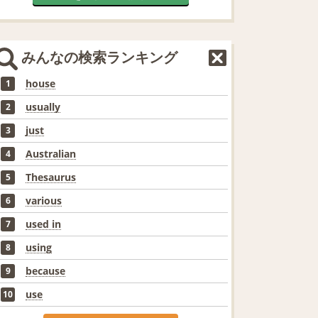
みんなの検索ランキング
house
1
usually
2
just
3
Australian
4
Thesaurus
5
various
6
used in
7
using
8
because
9
use
10