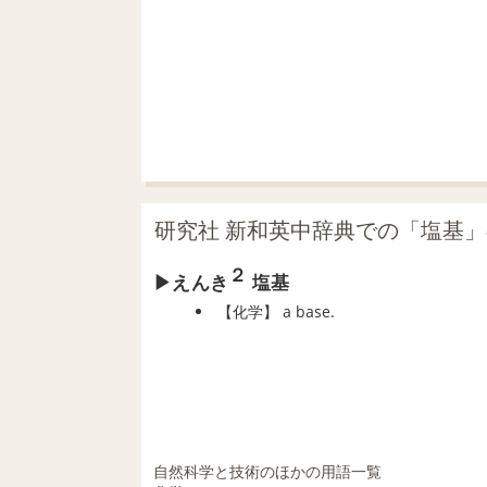
研究社 新和英中辞典での「塩基
２
えんき
塩基
【
化学
】
a base.
自然科学と技術のほかの用語一覧