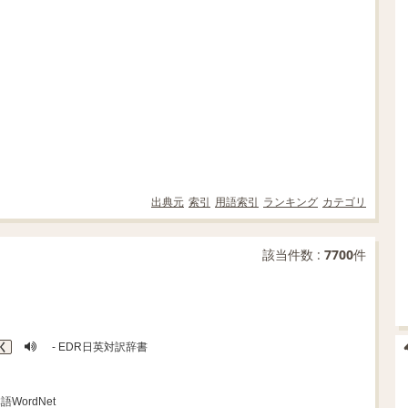
出典元
索引
用語索引
ランキング
カテゴリ
該当件数 :
7700
件
く
- EDR日英対訳辞書
語WordNet