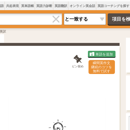
類語
共起表現
英単語帳
英語力診断
英語翻訳
オンライン英会話
英語コーチングを探す
英訳
単語を追加
瞬間英作文
ピン留め
継続のコツを
無料で試す