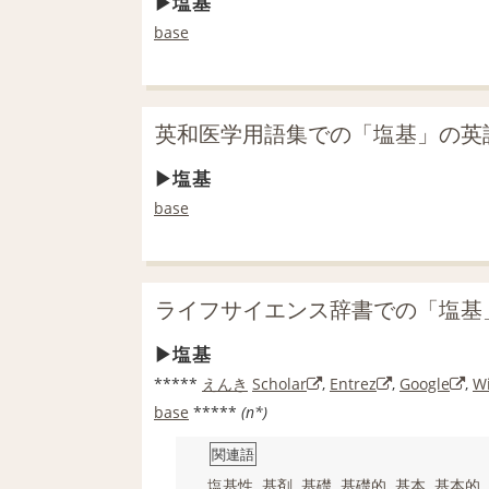
塩基
base
英和医学用語集での「塩基」の英
塩基
base
ライフサイエンス辞書での「塩基
塩基
*****
えんき
Scholar
,
Entrez
,
Google
,
Wi
base
*****
(n*)
関連語
塩基性
,
基剤
,
基礎
,
基礎的
,
基本
,
基本的
,