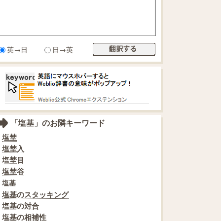
英→日
日→英
「塩基」のお隣キーワード
塩埜
塩埜入
塩埜目
塩埜谷
塩基
塩基のスタッキング
塩基の対合
塩基の相補性