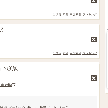
出典元
索引
用語索引
ランキング
訳
出典元
索引
用語索引
ランキング
」の英訳
kiPedia
底部
,
ベーシック
,
基づく
,
基礎づける
,
ベース