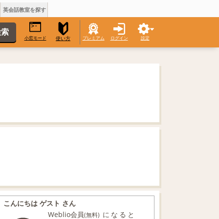
英会話教室を探す
小窓モード
プレミアム
ログイン
設定
使い方
こんにちは ゲスト さん
Weblio会員
になると
(無料)