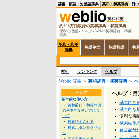
辞書
類語・対義語辞典
英和・和英辞典
日中
英和和英
約506万語収録の英和辞典・和英辞典
便利な機能 - ヘルプ - Weblio英和辞典・和英
辞典
英和・和英
英語例文
英語類語
共
辞典
索引
ランキング
ヘルプ
Weblio 辞書
＞
英和辞典・和英辞典
＞
ヘ
ヘルプ
ヘルプ：目
基本的な使い方
基本的な
英和辞典・和英辞典
・
基本的な
の基本的な使い方につ
いて
便利な機
検索語を入れる
・
検索結果
検索ボタンをクリッ
・
発音記号
ク
おしらせ
本文を表示する
・