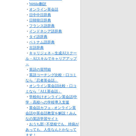
・
Weblio翻訳
・
オンライン英会話
・
日中中日辞典
・
日韓韓日辞典
・
フランス語辞典
・
インドネシア語辞典
・
タイ語辞典
・
ベトナム語辞典
・
古語辞典
・
キャリジェネ～生成AIスクー
ル・AIスキルでキャリアアップ
～
・
英語の質問箱
・
英語コーチング比較・口コミ
なら「忍者英会話」
・
オンライン英会話比較・口コ
ミなら「ALL英会話」
・
学校向けオンライン英会話|中
学・高校への学校導入支援
・
英会話カフェ - オンライン英
会話や英会話教室を解説！みん
なの英語学習サイト
・
おうち部 | 不登校でも、持病が
あっても、人生なんとかなって
ます！