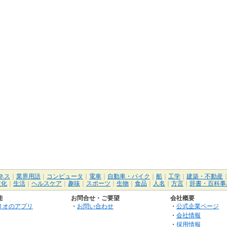
ネス
｜
業界用語
｜
コンピュータ
｜
電車
｜
自動車・バイク
｜
船
｜
工学
｜
建築・不動産
文化
｜
生活
｜
ヘルスケア
｜
趣味
｜
スポーツ
｜
生物
｜
食品
｜
人名
｜
方言
｜
辞書・百科事
能
お問合せ・ご要望
会社概要
リオのアプリ
・
お問い合わせ
・
公式企業ページ
・
会社情報
・
採用情報