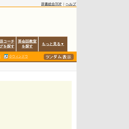
辞書総合TOP
|
ヘルプ
語コーチ
英会話教室
もっと見る▼
グを探す
を探す
除
小ウィンドウ