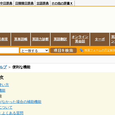
中日辞典
日韓韓日辞典
古語辞典
その他の辞書▼
オンライン
英
起表現
英単語帳
英語力診断
英語翻訳
ターボ
英会話
ン
検索フォームの固定解
ルプ
＞
便利な機能
次
使い方
機能
能
がなかった場合の補助機能
について
・よくある質問