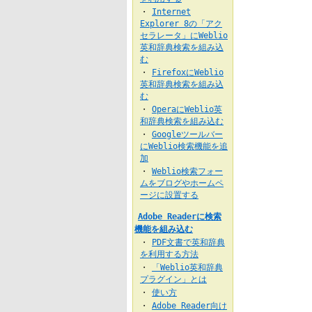
Internet
・
Explorer 8の「アク
セラレータ」にWeblio
英和辞典検索を組み込
む
FirefoxにWeblio
・
英和辞典検索を組み込
む
OperaにWeblio英
・
和辞典検索を組み込む
Googleツールバー
・
にWeblio検索機能を追
加
Weblio検索フォー
・
ムをブログやホームペ
ージに設置する
Adobe Readerに検索
機能を組み込む
PDF文書で英和辞典
・
を利用する方法
「Weblio英和辞典
・
プラグイン」とは
使い方
・
Adobe Reader向け
・