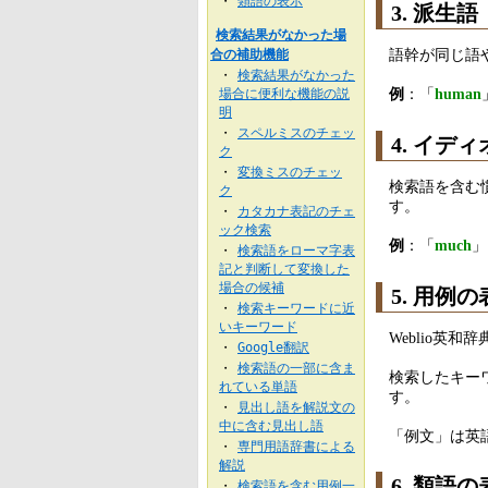
類語の表示
・
3. 派生語
検索結果がなかった場
語幹が同じ語
合の補助機能
検索結果がなかった
・
例
：「
human
場合に便利な機能の説
明
スペルミスのチェッ
・
4. イデ
ク
変換ミスのチェッ
・
検索語を含む
ク
す。
カタカナ表記のチェ
・
ック検索
例
：「
much
」
検索語をローマ字表
・
記と判断して変換した
場合の候補
5. 用例
検索キーワードに近
・
いキーワード
Weblio
Google翻訳
・
検索語の一部に含ま
・
検索したキー
れている単語
す。
見出し語を解説文の
・
中に含む見出し語
「例文」は英
専門用語辞書による
・
解説
6. 類語
検索語を含む用例一
・