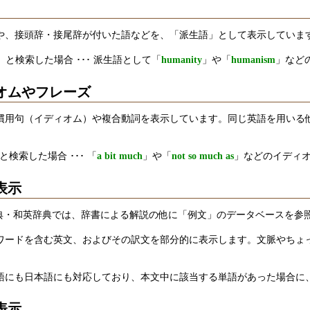
や、接頭辞・接尾辞が付いた語などを、「派生語」として表示していま
」と検索した場合 ･･･ 派生語として「
humanity
」や「
humanism
」など
ィオムやフレーズ
慣用句（イディオム）や複合動詞を表示しています。同じ英語を用いる
と検索した場合 ･･･ 「
a bit much
」や「
not so much as
」などのイディ
の表示
英和辞典・和英辞典では、辞書による解説の他に「例文」のデータベースを
ワードを含む英文、およびその訳文を部分的に表示します。文脈やちょ
語にも日本語にも対応しており、本文中に該当する単語があった場合に
の表示