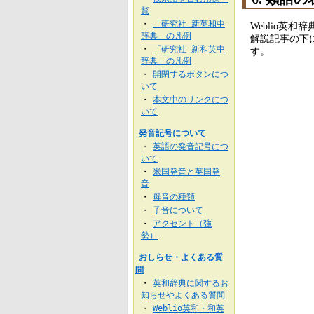
覧
「研究社 新英和中
・
Weblio
辞典」の凡例
解説記事の下
「研究社 新和英中
・
す。
辞典」の凡例
開閉するボタンにつ
・
いて
本文中のリンクにつ
・
いて
発音記号について
英語の発音記号につ
・
いて
米国発音と英国発
・
音
母音の種類
・
子音について
・
アクセント（強
・
勢）
おしらせ・よくある質
問
英和辞典に関するお
・
知らせやよくある質問
Weblio英和・和英
・