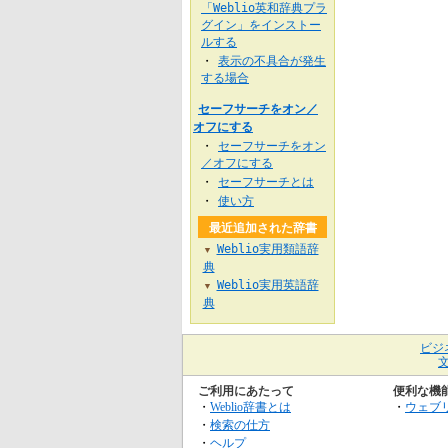
「Weblio英和辞典プラ
グイン」をインストー
ルする
表示の不具合が発生
・
する場合
セーフサーチをオン／
オフにする
セーフサーチをオン
・
／オフにする
セーフサーチとは
・
使い方
・
最近追加された辞書
Weblio実用類語辞
▼
典
Weblio実用英語辞
▼
典
ビジ
ご利用にあたって
便利な機
・
Weblio辞書とは
・
ウェブ
・
検索の仕方
・
ヘルプ