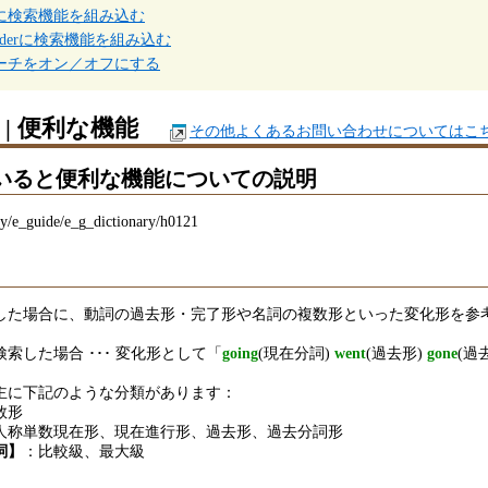
に検索機能を組み込む
Readerに検索機能を組み込む
ーチをオン／オフにする
| 便利な機能
その他よくあるお問い合わせについてはこ
っていると便利な機能についての説明
ary/e_guide/e_g_dictionary/h0121
した場合に、動詞の過去形・完了形や名詞の複数形といった変化形を参
検索した場合 ･･･ 変化形として「
going
(現在分詞)
went
(過去形)
gone
(過
主に下記のような分類があります：
数形
人称単数現在形、現在進行形、過去形、過去分詞形
詞】
：比較級、最大級