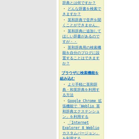
辞典とは何ですか？
どんな辞書を検索で
・
きますか？
英和辞典で音声を聞
・
くことができません。
英和辞典に追加して
・
ほしい辞書があるので
すが・・
英和辞典用の検索機
・
能を自分のブログに設
置することはできます
か？
ブラウザに検索機能を
組み込む
より手軽に英和辞
・
典・和英辞典を利用す
る方法
Google Chrome 拡
・
張機能で「Weblio 英
和辞典エクステンショ
ン」を利用する
「Internet
・
Explorer 8 Weblio
カスタムバージョン」
を利用する