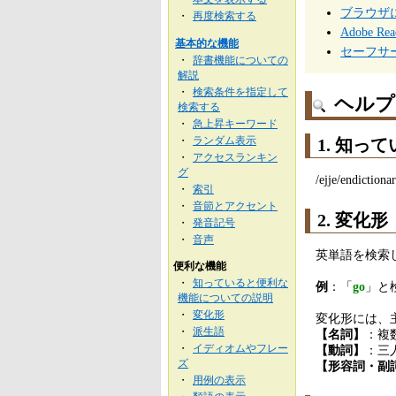
ブラウザ
再度検索する
・
Adobe 
基本的な機能
セーフサ
辞書機能についての
・
解説
検索条件を指定して
・
ヘルプ 
検索する
急上昇キーワード
・
ランダム表示
・
1. 知
アクセスランキン
・
グ
/ejje/endiction
索引
・
音節とアクセント
・
2. 変化形
発音記号
・
音声
・
英単語を検索
便利な機能
知っていると便利な
・
例
：「
go
」と
機能についての説明
変化形
・
変化形には、
派生語
・
【名詞】
：複
イディオムやフレー
【動詞】
：三
・
ズ
【形容詞・副
用例の表示
・