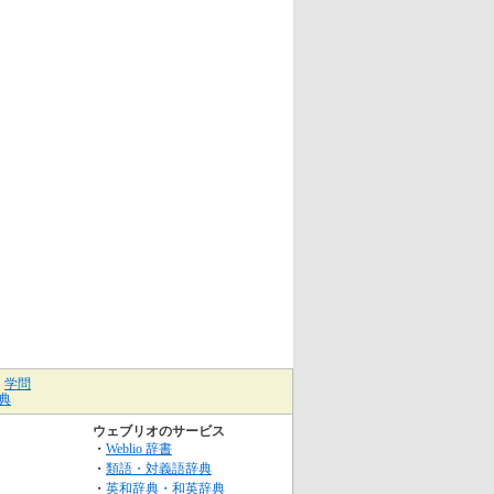
｜
学問
典
ウェブリオのサービス
・
Weblio 辞書
・
類語・対義語辞典
・
英和辞典・和英辞典