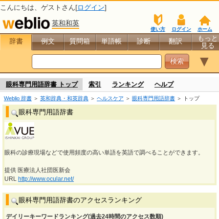
こんにちは、
ゲスト
さん[
ログイン
]
英和和英
使い方
ログイン
ホーム
もっと
辞書
例文
質問箱
単語帳
診断
翻訳
見る
▼
眼科専門用語辞書 トップ
索引
ランキング
ヘルプ
Weblio 辞書
＞
英和辞典・和英辞典
＞
ヘルスケア
＞
眼科専門用語辞書
＞ トップ
眼科専門用語辞書
眼科の診療現場などで使用頻度の高い単語を英語で調べることができます。
提供 医療法人社団医新会
URL
http://www.ocular.net/
眼科専門用語辞書のアクセスランキング
デイリーキーワードランキング(過去24時間のアクセス数順)