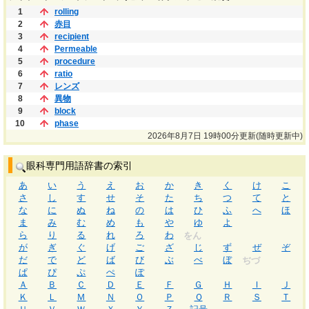
1
rolling
2
赤目
3
recipient
4
Permeable
5
procedure
6
ratio
7
レンズ
8
異物
9
block
10
phase
2026年8月7日 19時00分更新(随時更新中)
眼科専門用語辞書の索引
あ
い
う
え
お
か
き
く
け
こ
さ
し
す
せ
そ
た
ち
つ
て
と
な
に
ぬ
ね
の
は
ひ
ふ
へ
ほ
ま
み
む
め
も
や
ゆ
よ
ら
り
る
れ
ろ
わ
をん
が
ぎ
ぐ
げ
ご
ざ
じ
ず
ぜ
ぞ
だ
で
ど
ば
び
ぶ
べ
ぼ
ぢづ
ぱ
ぴ
ぷ
ぺ
ぽ
Ａ
Ｂ
Ｃ
Ｄ
Ｅ
Ｆ
Ｇ
Ｈ
Ｉ
Ｊ
Ｋ
Ｌ
Ｍ
Ｎ
Ｏ
Ｐ
Ｑ
Ｒ
Ｓ
Ｔ