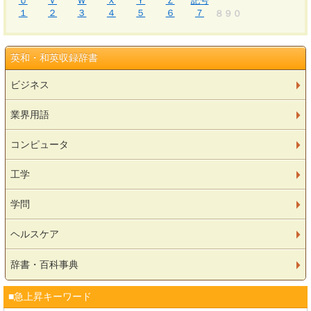
Ｕ
Ｖ
Ｗ
Ｘ
Ｙ
Ｚ
記号
１
２
３
４
５
６
７
８９０
英和・和英収録辞書
ビジネス
業界用語
コンピュータ
工学
学問
ヘルスケア
辞書・百科事典
■急上昇キーワード