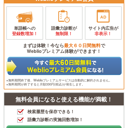
単語帳への
語彙力診断が
サイト内広告が
登録数増加！
無制限！
非表示！
まずは体験！今なら
最大６０日間無料
で
Weblioプレミアム体験ができます！
※無料期間終了後、Weblioプレミアムサービスは自動的に解約されません。
※無料期間が終了すると月額330円(税込)が発生します。
無料会員になると使える機能が満載！
検索履歴を保存できる！
語彙力診断の実施回数増加！