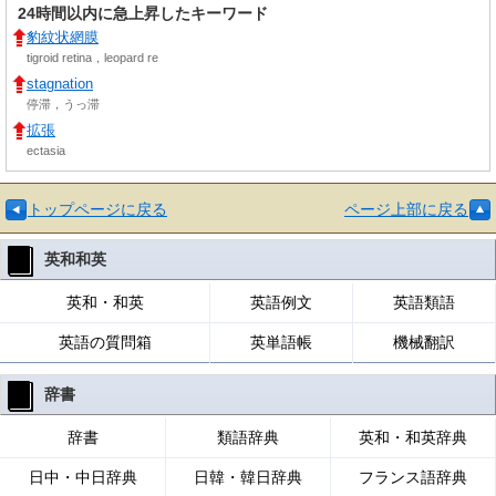
24時間以内に急上昇したキーワード
豹紋状網膜
tigroid retina，leopard re
stagnation
停滞，うっ滞
拡張
ectasia
トップページに戻る
ページ上部に戻る
英和和英
英和・和英
英語例文
英語類語
英語の質問箱
英単語帳
機械翻訳
辞書
辞書
類語辞典
英和・和英辞典
日中・中日辞典
日韓・韓日辞典
フランス語辞典