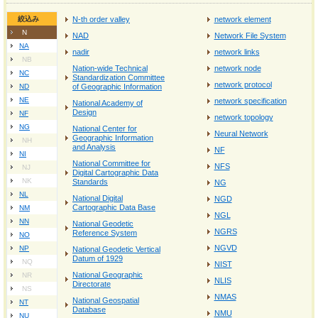
絞込み
N-th order valley
network element
N
NAD
Network File System
NA
nadir
network links
NB
Nation-wide Technical
network node
NC
Standardization Committee
network protocol
ND
of Geographic Information
NE
network specification
National Academy of
Design
NF
network topology
NG
National Center for
Neural Network
Geographic Information
NH
and Analysis
NF
NI
National Committee for
NFS
NJ
Digital Cartographic Data
NK
Standards
NG
NL
National Digital
NGD
Cartographic Data Base
NM
NGL
NN
National Geodetic
NGRS
Reference System
NO
NGVD
NP
National Geodetic Vertical
Datum of 1929
NQ
NIST
National Geographic
NR
NLIS
Directorate
NS
NMAS
National Geospatial
NT
Database
NMU
NU