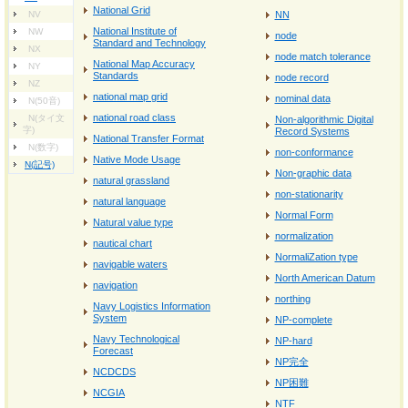
National Grid
NV
NN
National Institute of
NW
node
Standard and Technology
NX
node match tolerance
National Map Accuracy
NY
Standards
node record
NZ
national map grid
nominal data
N(50音)
national road class
N(タイ文
Non-algorithmic Digital
字)
Record Systems
National Transfer Format
N(数字)
non-conformance
Native Mode Usage
N(記号)
Non-graphic data
natural grassland
non-stationarity
natural language
Normal Form
Natural value type
normalization
nautical chart
NormaliZation type
navigable waters
North American Datum
navigation
northing
Navy Logistics Information
System
NP-complete
Navy Technological
NP-hard
Forecast
NP完全
NCDCDS
NP困難
NCGIA
NTF