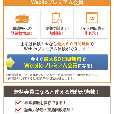
Weblioプレミアム会員
単語帳への
語彙力診断が
サイト内広告が
登録数増加！
無制限！
非表示！
まずは体験！今なら
最大６０日間無料
で
Weblioプレミアム体験ができます！
※無料期間終了後、Weblioプレミアムサービスは自動的に解約されません。
※無料期間が終了すると月額330円(税込)が発生します。
無料会員になると使える機能が満載！
検索履歴を保存できる！
語彙力診断の実施回数増加！