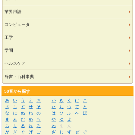
業界用語
コンピュータ
工学
学問
ヘルスケア
辞書・百科事典
50音から探す
あ
い
う
え
お
か
き
く
け
こ
さ
し
す
せ
そ
た
ち
つ
て
と
な
に
ぬ
ね
の
は
ひ
ふ
へ
ほ
ま
み
む
め
も
や
ゆ
よ
ら
り
る
れ
ろ
わ
を
ん
が
ぎ
ぐ
げ
ご
ざ
じ
ず
ぜ
ぞ