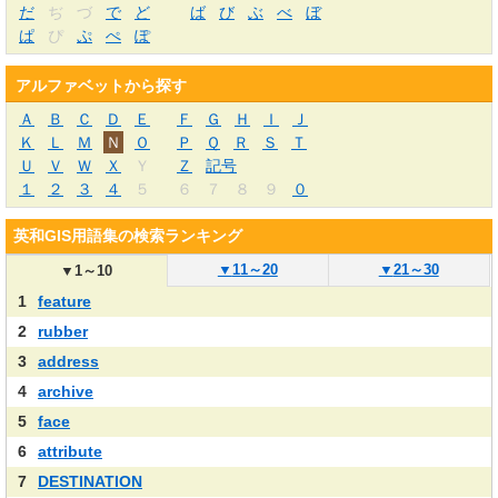
だ
ぢ
づ
で
ど
ば
び
ぶ
べ
ぼ
ぱ
ぴ
ぷ
ぺ
ぽ
アルファベットから探す
Ａ
Ｂ
Ｃ
Ｄ
Ｅ
Ｆ
Ｇ
Ｈ
Ｉ
Ｊ
Ｋ
Ｌ
Ｍ
Ｎ
Ｏ
Ｐ
Ｑ
Ｒ
Ｓ
Ｔ
Ｕ
Ｖ
Ｗ
Ｘ
Ｙ
Ｚ
記号
１
２
３
４
５
６
７
８
９
０
英和GIS用語集の検索ランキング
▼
11～20
▼
21～30
▼
1～10
1
feature
2
rubber
3
address
4
archive
5
face
6
attribute
7
DESTINATION