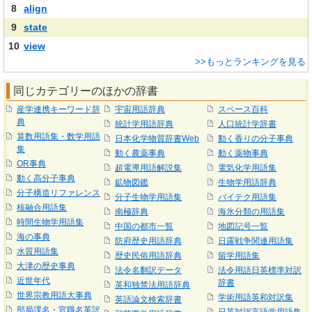
8
align
9
state
10
view
>>もっとランキングを見る
同じカテゴリーのほかの辞書
産学連携キーワード辞
宇宙用語辞典
スペース百科
典
統計学用語辞典
人口統計学辞書
算数用語集・数学用語
日本化学物質辞書Web
動く香りの分子事典
集
動く農薬事典
動く薬物事典
OR事典
超電導用語解説集
電気化学用語集
動く高分子事典
鉱物図鑑
生物学用語辞典
分子構造リファレンス
分子生物学用語集
バイテク用語集
核融合用語集
南極辞典
海氷分類の用語集
時間生物学用語集
中国の都市一覧
地図記号一覧
海の事典
防府歴史用語辞典
日露戦争関連用語集
水質用語集
歴史民俗用語辞典
留学用語集
大津の歴史事典
法令名翻訳データ
法令用語日英標準対訳
近世年代
辞書
英和独禁法用語辞典
世界宗教用語大事典
学術用語英和対訳集
英語論文検索辞書
部局課名・官職名英訳