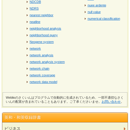
NDCDB
nuee ardente
NDRS
null value
nearest neighbor
numerical classification
neatline
neighborhood analysis
neighborhood query
Neogene system
network
network analysis
network analysis system
network chain
network coverage
network data model
Weblioのさくいんはプログラムで自動的に生成されているため、一部不適切なさく
いんの配置が含まれていることもあります。ご了承くださいませ。
お問い合わせ
。
英和・和英収録辞書
ビジネス