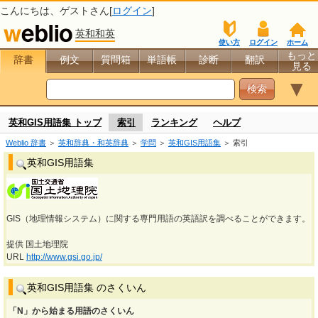
こんにちは、
ゲスト
さん[
ログイン
]
英和和英
使い方
ログイン
ホーム
もっと
辞書
例文
質問箱
単語帳
診断
翻訳
見る
▼
英和GIS用語集 トップ
索引
ランキング
ヘルプ
Weblio 辞書
＞
英和辞典・和英辞典
＞
学問
＞
英和GIS用語集
＞ 索引
英和GIS用語集
GIS（地理情報システム）に関する専門用語の英語訳を調べることができます。
提供 国土地理院
URL
http://www.gsi.go.jp/
英和GIS用語集 のさくいん
「N」から始まる用語のさくいん