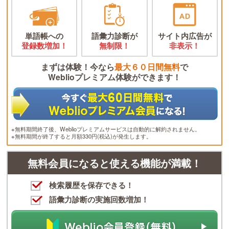
単語帳への
語彙力診断が
サイト内広告が
登録数増加！
無制限！
非表示！
まずは体験！今なら
最大６０日間無料
で
Weblioプレミアム体験ができます！
※無料期間終了後、Weblioプレミアムサービスは自動的に解約されません。
※無料期間が終了すると月額330円(税込)が発生します。
無料会員になると使える機能が満載！
検索履歴を保存できる！
語彙力診断の実施回数増加！