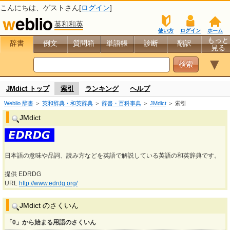
こんにちは、
ゲスト
さん[
ログイン
]
英和和英
使い方
ログイン
ホーム
もっと
辞書
例文
質問箱
単語帳
診断
翻訳
見る
▼
JMdict トップ
索引
ランキング
ヘルプ
Weblio 辞書
＞
英和辞典・和英辞典
＞
辞書・百科事典
＞
JMdict
＞ 索引
JMdict
日本語の意味や品詞、読み方などを英語で解説している英語の和英辞典です。
提供 EDRDG
URL
http://www.edrdg.org/
JMdict のさくいん
「0」から始まる用語のさくいん