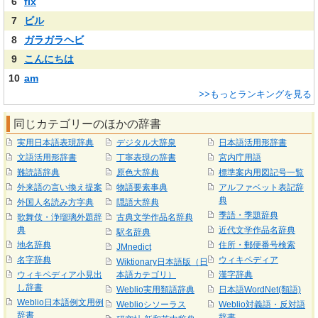
6
fix
7
ビル
8
ガラガラヘビ
9
こんにちは
10
am
>>もっとランキングを見る
同じカテゴリーのほかの辞書
実用日本語表現辞典
デジタル大辞泉
日本語活用形辞書
文語活用形辞書
丁寧表現の辞書
宮内庁用語
難読語辞典
原色大辞典
標準案内用図記号一覧
外来語の言い換え提案
物語要素事典
アルファベット表記辞
典
外国人名読み方字典
隠語大辞典
季語・季題辞典
歌舞伎・浄瑠璃外題辞
古典文学作品名辞典
典
近代文学作品名辞典
駅名辞典
地名辞典
住所・郵便番号検索
JMnedict
名字辞典
ウィキペディア
Wiktionary日本語版（日
ウィキペディア小見出
本語カテゴリ）
漢字辞典
し辞書
Weblio実用類語辞典
日本語WordNet(類語)
Weblio日本語例文用例
Weblioシソーラス
Weblio対義語・反対語
辞書
辞書