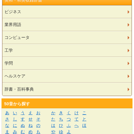
英和・和英収録辞書
ビジネス
業界用語
コンピュータ
工学
学問
ヘルスケア
辞書・百科事典
50音から探す
あ
い
う
え
お
か
き
く
け
こ
さ
し
す
せ
そ
た
ち
つ
て
と
な
に
ぬ
ね
の
は
ひ
ふ
へ
ほ
ま
み
む
め
も
や
ゆ
よ