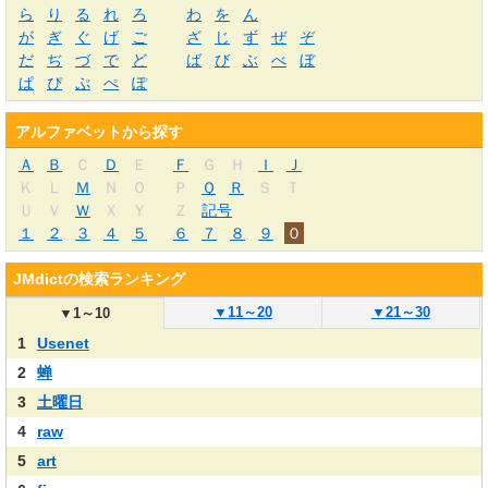
ら
り
る
れ
ろ
わ
を
ん
が
ぎ
ぐ
げ
ご
ざ
じ
ず
ぜ
ぞ
だ
ぢ
づ
で
ど
ば
び
ぶ
べ
ぼ
ぱ
ぴ
ぷ
ぺ
ぽ
アルファベットから探す
Ａ
Ｂ
Ｃ
Ｄ
Ｅ
Ｆ
Ｇ
Ｈ
Ｉ
Ｊ
Ｋ
Ｌ
Ｍ
Ｎ
Ｏ
Ｐ
Ｑ
Ｒ
Ｓ
Ｔ
Ｕ
Ｖ
Ｗ
Ｘ
Ｙ
Ｚ
記号
１
２
３
４
５
６
７
８
９
０
JMdictの検索ランキング
▼
11～20
▼
21～30
▼
1～10
1
Usenet
2
蝉
3
土曜日
4
raw
5
art