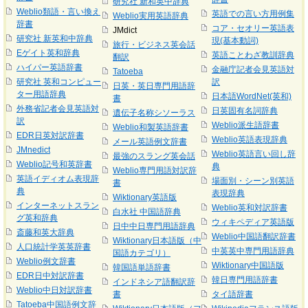
研究社 新和英中辞典
Weblio類語・言い換え
英語での言い方用例集
Weblio実用英語辞典
辞書
コア・セオリー英語表
JMdict
研究社 新英和中辞典
現(基本動詞)
旅行・ビジネス英会話
Eゲイト英和辞典
英語ことわざ教訓辞典
翻訳
ハイパー英語辞書
金融庁記者会見英語対
Tatoeba
研究社 英和コンピュー
訳
日英・英日専門用語辞
ター用語辞典
日本語WordNet(英和)
書
外務省記者会見英語対
日英固有名詞辞典
遺伝子名称シソーラス
訳
Weblio派生語辞書
Weblio和製英語辞書
EDR日英対訳辞書
Weblio英語表現辞典
メール英語例文辞書
JMnedict
Weblio英語言い回し辞
最強のスラング英会話
Weblio記号和英辞書
典
Weblio専門用語対訳辞
英語イディオム表現辞
場面別・シーン別英語
書
典
表現辞典
Wiktionary英語版
インターネットスラン
Weblio英和対訳辞書
白水社 中国語辞典
グ英和辞典
ウィキペディア英語版
日中中日専門用語辞典
斎藤和英大辞典
Weblio中国語翻訳辞書
Wiktionary日本語版（中
人口統計学英英辞書
中英英中専門用語辞典
国語カテゴリ）
Weblio例文辞書
Wiktionary中国語版
韓国語単語辞書
EDR日中対訳辞書
韓日専門用語辞書
インドネシア語翻訳辞
Weblio中日対訳辞書
書
タイ語辞書
Tatoeba中国語例文辞