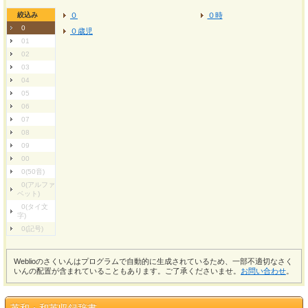
絞込み
０
０時
0
０歳児
01
02
03
04
05
06
07
08
09
00
0(50音)
0(アルファ
ベット)
0(タイ文
字)
0(記号)
Weblioのさくいんはプログラムで自動的に生成されているため、一部不適切なさく
いんの配置が含まれていることもあります。ご了承くださいませ。
お問い合わせ
。