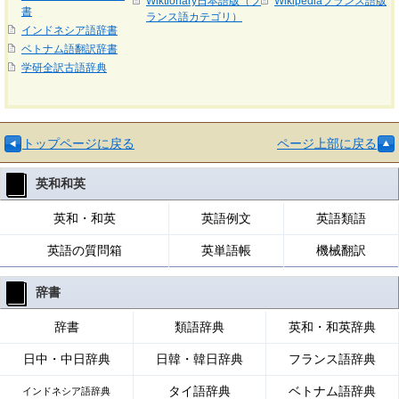
Wiktionary日本語版（フ
Wikipediaフランス語版
書
ランス語カテゴリ）
インドネシア語辞書
ベトナム語翻訳辞書
学研全訳古語辞典
トップページに戻る
ページ上部に戻る
英和和英
英和・和英
英語例文
英語類語
英語の質問箱
英単語帳
機械翻訳
辞書
辞書
類語辞典
英和・和英辞典
日中・中日辞典
日韓・韓日辞典
フランス語辞典
タイ語辞典
ベトナム語辞典
インドネシア語辞典