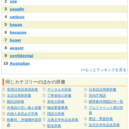
2
use
3
usually
4
various
5
house
6
because
7
buyer
8
august
9
confidential
10
Australian
>>もっとランキングを見る
同じカテゴリーのほかの辞書
実用日本語表現辞典
デジタル大辞泉
日本語活用形辞書
文語活用形辞書
丁寧表現の辞書
宮内庁用語
難読語辞典
原色大辞典
標準案内用図記号一覧
外来語の言い換え提案
物語要素事典
アルファベット表記辞
典
外国人名読み方字典
隠語大辞典
季語・季題辞典
歌舞伎・浄瑠璃外題辞
古典文学作品名辞典
典
近代文学作品名辞典
駅名辞典