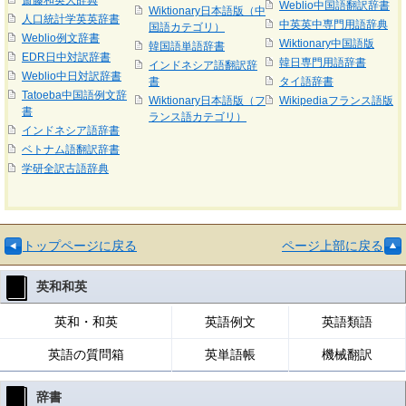
斎藤和英大辞典
Weblio中国語翻訳辞書
Wiktionary日本語版（中
人口統計学英英辞書
中英英中専門用語辞典
国語カテゴリ）
Weblio例文辞書
Wiktionary中国語版
韓国語単語辞書
EDR日中対訳辞書
韓日専門用語辞書
インドネシア語翻訳辞
Weblio中日対訳辞書
書
タイ語辞書
Tatoeba中国語例文辞
Wiktionary日本語版（フ
Wikipediaフランス語版
書
ランス語カテゴリ）
インドネシア語辞書
ベトナム語翻訳辞書
学研全訳古語辞典
トップページに戻る
ページ上部に戻る
英和和英
英和・和英
英語例文
英語類語
英語の質問箱
英単語帳
機械翻訳
辞書