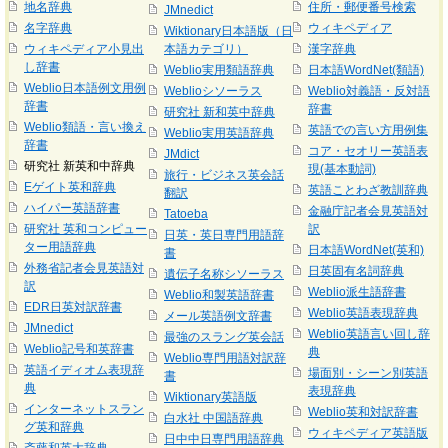
地名辞典
住所・郵便番号検索
JMnedict
名字辞典
ウィキペディア
Wiktionary日本語版（日
ウィキペディア小見出
本語カテゴリ）
漢字辞典
し辞書
Weblio実用類語辞典
日本語WordNet(類語)
Weblio日本語例文用例
Weblioシソーラス
Weblio対義語・反対語
辞書
辞書
研究社 新和英中辞典
Weblio類語・言い換え
英語での言い方用例集
Weblio実用英語辞典
辞書
コア・セオリー英語表
JMdict
研究社 新英和中辞典
現(基本動詞)
旅行・ビジネス英会話
Eゲイト英和辞典
英語ことわざ教訓辞典
翻訳
ハイパー英語辞書
金融庁記者会見英語対
Tatoeba
研究社 英和コンピュー
訳
日英・英日専門用語辞
ター用語辞典
日本語WordNet(英和)
書
外務省記者会見英語対
日英固有名詞辞典
遺伝子名称シソーラス
訳
Weblio派生語辞書
Weblio和製英語辞書
EDR日英対訳辞書
Weblio英語表現辞典
メール英語例文辞書
JMnedict
Weblio英語言い回し辞
最強のスラング英会話
Weblio記号和英辞書
典
Weblio専門用語対訳辞
英語イディオム表現辞
場面別・シーン別英語
書
典
表現辞典
Wiktionary英語版
インターネットスラン
Weblio英和対訳辞書
白水社 中国語辞典
グ英和辞典
ウィキペディア英語版
日中中日専門用語辞典