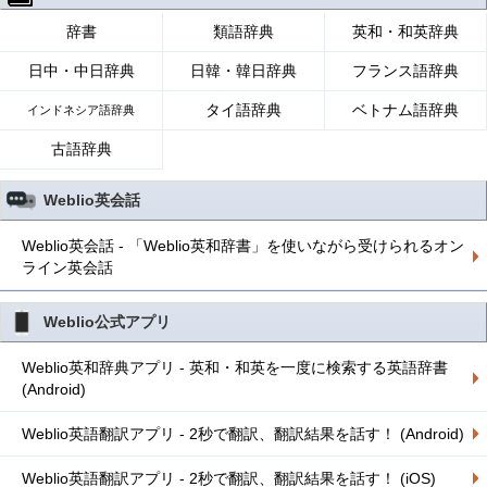
辞書
類語辞典
英和・和英辞典
日中・中日辞典
日韓・韓日辞典
フランス語辞典
タイ語辞典
ベトナム語辞典
インドネシア語辞典
古語辞典
Weblio英会話
Weblio英会話 - 「Weblio英和辞書」を使いながら受けられるオン
ライン英会話
Weblio公式アプリ
Weblio英和辞典アプリ - 英和・和英を一度に検索する英語辞書
(Android)
Weblio英語翻訳アプリ - 2秒で翻訳、翻訳結果を話す！ (Android)
Weblio英語翻訳アプリ - 2秒で翻訳、翻訳結果を話す！ (iOS)