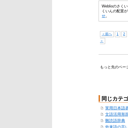
Weblioの
くいんの配置が
せ
。
＜前へ
1
2
＞
もっと先のペー
同じカテ
実用日本語
文語活用形
難読語辞典
外来語の言