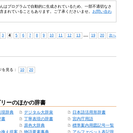
さくいんはプログラムで自動的に生成されているため、一部不適切なさ
含まれていることもあります。ご了承くださいませ。
お問い合わ
...
.
3
4
5
6
7
8
9
10
11
12
13
19
20
次へ
ジを見る：
10
20
ゴリーのほかの辞書
表現辞典
デジタル大辞泉
日本語活用形辞書
辞書
丁寧表現の辞書
宮内庁用語
原色大辞典
標準案内用図記号一覧
い換え提案
物語要素事典
アルファベット表記辞