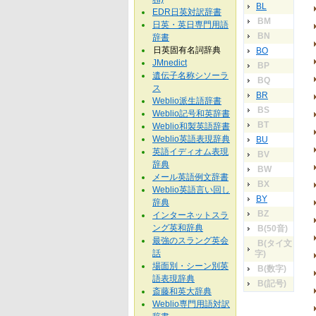
BL
EDR日英対訳辞書
BM
日英・英日専門用語
BN
辞書
日英固有名詞辞典
BO
JMnedict
BP
遺伝子名称シソーラ
BQ
ス
BR
Weblio派生語辞書
BS
Weblio記号和英辞書
BT
Weblio和製英語辞書
Weblio英語表現辞典
BU
英語イディオム表現
BV
辞典
BW
メール英語例文辞書
BX
Weblio英語言い回し
BY
辞典
BZ
インターネットスラ
ング英和辞典
B(50音)
最強のスラング英会
B(タイ文
話
字)
場面別・シーン別英
B(数字)
語表現辞典
B(記号)
斎藤和英大辞典
Weblio専門用語対訳