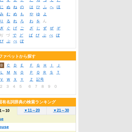
に
ぬ
ね
の
は
ひ
ふ
へ
ほ
み
む
め
も
や
ゆ
よ
り
る
れ
ろ
わ
を
ん
ぎ
ぐ
げ
ご
ざ
じ
ず
ぜ
ぞ
ぢ
づ
で
ど
ば
び
ぶ
べ
ぼ
ぴ
ぷ
ぺ
ぽ
ファベットから探す
Ｂ
Ｃ
Ｄ
Ｅ
Ｆ
Ｇ
Ｈ
Ｉ
Ｊ
Ｌ
Ｍ
Ｎ
Ｏ
Ｐ
Ｑ
Ｒ
Ｓ
Ｔ
Ｖ
Ｗ
Ｘ
Ｙ
Ｚ
記号
２
３
４
５
６
７
８
９
０
固有名詞辞典の検索ランキング
▼
11～20
▼
21～30
1～10
se
ouse