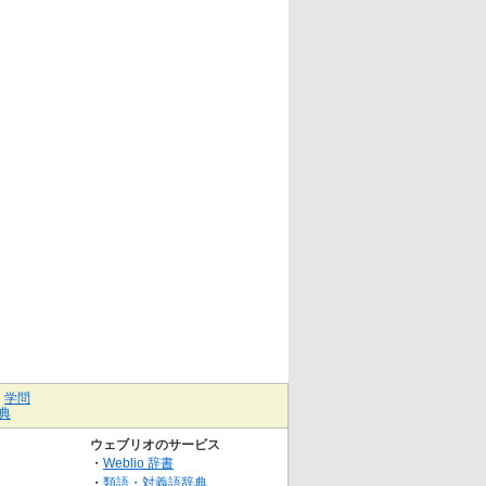
｜
学問
典
ウェブリオのサービス
・
Weblio 辞書
・
類語・対義語辞典