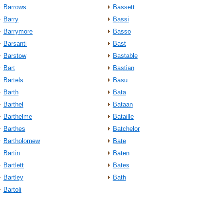
Barrows
Bassett
Barry
Bassi
Barrymore
Basso
Barsanti
Bast
Barstow
Bastable
Bart
Bastian
Bartels
Basu
Barth
Bata
Barthel
Bataan
Barthelme
Bataille
Barthes
Batchelor
Bartholomew
Bate
Bartin
Baten
Bartlett
Bates
Bartley
Bath
Bartoli