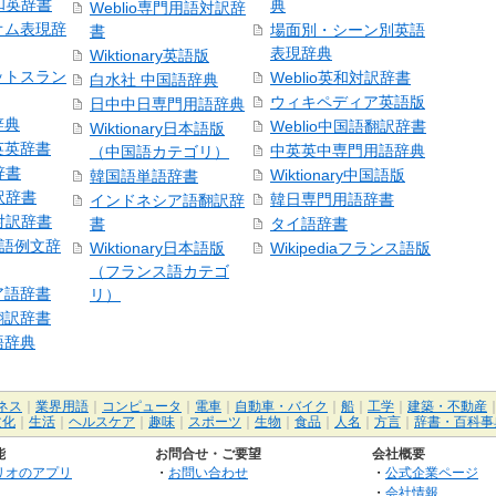
号和英辞書
典
Weblio専門用語対訳辞
オム表現辞
場面別・シーン別英語
書
表現辞典
Wiktionary英語版
ットスラン
Weblio英和対訳辞書
白水社 中国語辞典
ウィキペディア英語版
日中中日専門用語辞典
辞典
Weblio中国語翻訳辞書
Wiktionary日本語版
英英辞書
中英英中専門用語辞典
（中国語カテゴリ）
辞書
Wiktionary中国語版
韓国語単語辞書
訳辞書
韓日専門用語辞書
インドネシア語翻訳辞
日対訳辞書
書
タイ語辞書
中国語例文辞
Wiktionary日本語版
Wikipediaフランス語版
（フランス語カテゴ
ア語辞書
リ）
翻訳辞書
語辞典
ネス
｜
業界用語
｜
コンピュータ
｜
電車
｜
自動車・バイク
｜
船
｜
工学
｜
建築・不動産
文化
｜
生活
｜
ヘルスケア
｜
趣味
｜
スポーツ
｜
生物
｜
食品
｜
人名
｜
方言
｜
辞書・百科事
能
お問合せ・ご要望
会社概要
リオのアプリ
・
お問い合わせ
・
公式企業ページ
・
会社情報