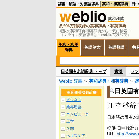
辞書
類語・対義語辞典
英和・和英辞典
日中
英和和英
約506万語収録の英和辞典・和英辞典
複数の英和辞典/和英辞典から一気に検索！
オンライン英語辞書は「weblio英和和英」
英和・和英
英語例文
英語類語
共
辞典
日英固有名詞辞典 トップ
索引
ラン
Weblio 辞書
＞
英和辞典・和英辞典
＞
日英固
英和和英収録辞書
ビジネス
＋
業界用語
＋
コンピュータ
＋
日本語の固有名
工学
＋
提供 日中韓辭
学問
＋
URL
http://www.
ヘルスケア
＋