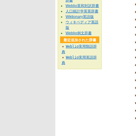
辞書
Weblio英和対訳辞書
人口統計学英英辞書
Wiktionary英語版
ウィキペディア英語
版
Weblio例文辞書
最近追加された辞書
Weblio実用類語辞
▼
典
Weblio実用英語辞
▼
典