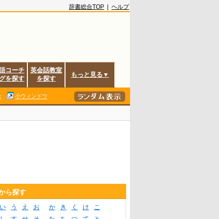
辞書総合TOP
|
ヘルプ
語コーチ
英会話教室
もっと見る▼
グを探す
を探す
除
小ウィンドウ
音から探す
い
う
え
お
か
き
く
け
こ
し
す
せ
そ
た
ち
つ
て
と