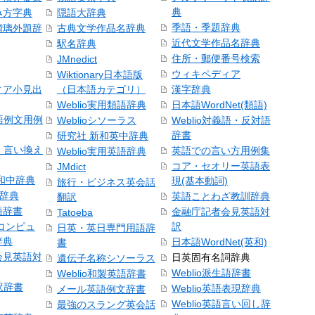
典
み方字典
隠語大辞典
季語・季題辞典
瑠璃外題辞
古典文学作品名辞典
近代文学作品名辞典
駅名辞典
住所・郵便番号検索
JMnedict
ウィキペディア
Wiktionary日本語版
ィア小見出
（日本語カテゴリ）
漢字辞典
Weblio実用類語辞典
日本語WordNet(類語)
本語例文用例
Weblioシソーラス
Weblio対義語・反対語
辞書
研究社 新和英中辞典
語・言い換え
英語での言い方用例集
Weblio実用英語辞典
コア・セオリー英語表
JMdict
和中辞典
現(基本動詞)
旅行・ビジネス英会話
和辞典
英語ことわざ教訓辞典
翻訳
語辞書
金融庁記者会見英語対
Tatoeba
コンピュ
訳
日英・英日専門用語辞
辞典
日本語WordNet(英和)
書
会見英語対
日英固有名詞辞典
遺伝子名称シソーラス
Weblio派生語辞書
Weblio和製英語辞書
訳辞書
Weblio英語表現辞典
メール英語例文辞書
Weblio英語言い回し辞
最強のスラング英会話