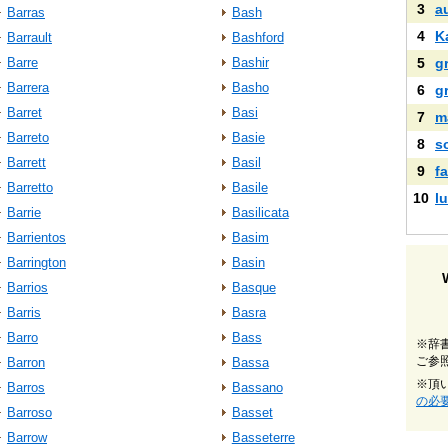
3
a
Barras
Bash
4
K
Barrault
Bashford
Barre
Bashir
5
g
Barrera
Basho
6
g
Barret
Basi
7
m
Barreto
Basie
8
s
Barrett
Basil
9
fa
Barretto
Basile
10
lu
Barrie
Basilicata
Barrientos
Basim
Barrington
Basin
Barrios
Basque
Barris
Basra
Barro
Bass
※辞
ご参
Barron
Bassa
※頂
Barros
Bassano
の必
Barroso
Basset
Barrow
Basseterre