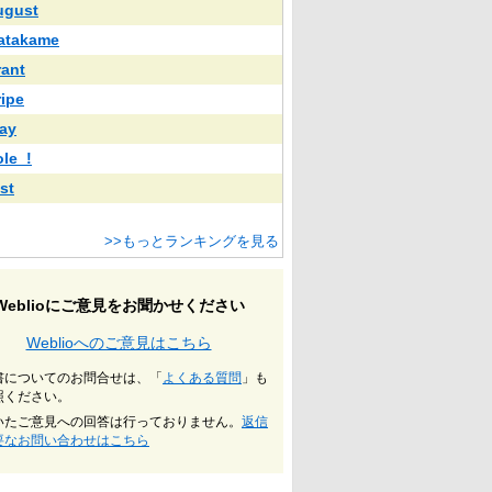
ugust
atakame
rant
ripe
ay
ole_!
st
>>もっとランキングを見る
Weblioにご意見をお聞かせください
Weblioへのご意見はこちら
書についてのお問合せは、「
よくある質問
」も
照ください。
いたご意見への回答は行っておりません。
返信
要なお問い合わせはこちら