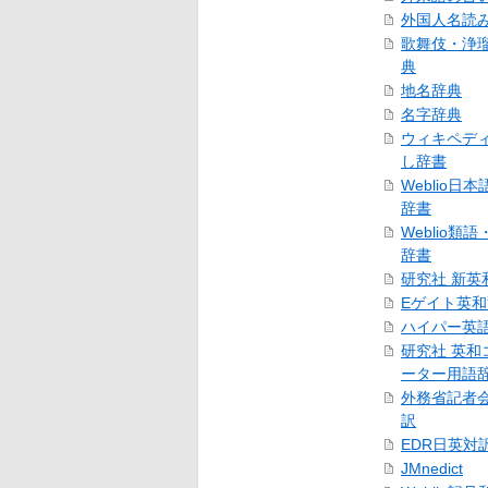
外国人名読
歌舞伎・浄
典
地名辞典
名字辞典
ウィキペデ
し辞書
Weblio日
辞書
Weblio類
辞書
研究社 新英
Eゲイト英
ハイパー英
研究社 英和
ーター用語
外務省記者
訳
EDR日英対
JMnedict