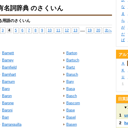
有名詞辞典 のさくいん
な
ま
る用語のさくいん
ら
が
...
.
3
4
5
6
7
8
9
10
11
12
13
19
20
次へ
だ
ぱ
Barnett
Barton
アル
Barney
Bartsch
Ａ
Barnfield
Bartz
Ｋ
Barnhart
Baruch
Ｕ
Barnum
Bary
１
Baro
Basa
Baron
Basch
日英
Barone
Bascom
▼
Baroni
Base
1
u
Barr
Basel
2
h
Barranquilla
Basen