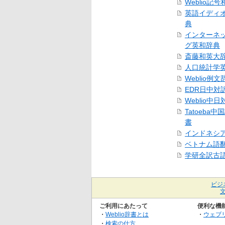
Weblio記
英語イディ
典
インターネ
グ英和辞典
斎藤和英大
人口統計学
Weblio例文
EDR日中対
Weblio中
Tatoeba
書
インドネシ
ベトナム語
学研全訳古
ビジ
ご利用にあたって
便利な機
・
Weblio辞書とは
・
ウェブ
・
検索の仕方