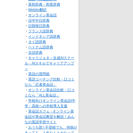
・
英和辞典・和英辞典
・
Weblio翻訳
・
オンライン英会話
・
日中中日辞典
・
日韓韓日辞典
・
フランス語辞典
・
インドネシア語辞典
・
タイ語辞典
・
ベトナム語辞典
・
古語辞典
・
キャリジェネ～生成AIスクー
ル・AIスキルでキャリアアップ
～
・
英語の質問箱
・
英語コーチング比較・口コミ
なら「忍者英会話」
・
オンライン英会話比較・口コ
ミなら「ALL英会話」
・
学校向けオンライン英会話|中
学・高校への学校導入支援
・
英会話カフェ - オンライン英
会話や英会話教室を解説！みん
なの英語学習サイト
・
おうち部 | 不登校でも、持病が
あっても、人生なんとかなって