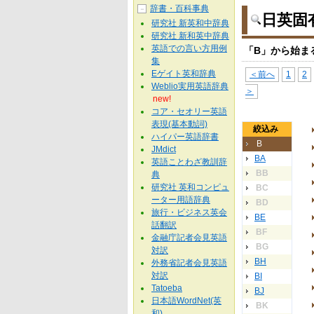
辞書・百科事典
－
日英固
研究社 新英和中辞典
研究社 新和英中辞典
英語での言い方用例
「B」から始ま
集
Eゲイト英和辞典
＜前へ
1
2
Weblio実用英語辞典
＞
new!
コア・セオリー英語
表現(基本動詞)
絞込み
ハイパー英語辞書
B
JMdict
BA
英語ことわざ教訓辞
BB
典
研究社 英和コンピュ
BC
ーター用語辞典
BD
旅行・ビジネス英会
BE
話翻訳
BF
金融庁記者会見英語
BG
対訳
BH
外務省記者会見英語
対訳
BI
Tatoeba
BJ
日本語WordNet(英
BK
和)