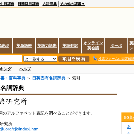
中日辞典
日韓韓日辞典
古語辞典
その他の辞書▼
オンライン
英
起表現
英単語帳
英語力診断
英語翻訳
ターボ
英会話
ン
検索フォームの固定解
キング
ヘルプ
辞書・百科事典
＞
日英固有名詞辞典
＞ 索引
有名詞辞典
詞のアルファベット表記を調べることができます。
50
典研究所
あ
cjk.org/cjk/indexj.htm
さ