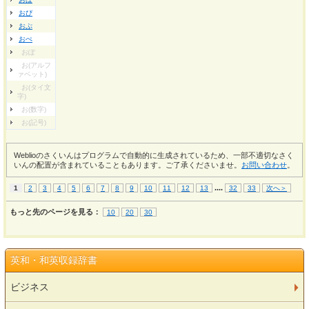
おぴ
おぷ
おぺ
おぽ
お(アルフ
ァベット)
お(タイ文
字)
お(数字)
お(記号)
Weblioのさくいんはプログラムで自動的に生成されているため、一部不適切なさく
いんの配置が含まれていることもあります。ご了承くださいませ。
お問い合わせ
。
...
.
1
2
3
4
5
6
7
8
9
10
11
12
13
32
33
次へ＞
もっと先のページを見る：
10
20
30
英和・和英収録辞書
ビジネス