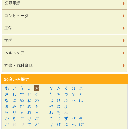
業界用語
コンピュータ
工学
学問
ヘルスケア
辞書・百科事典
50音から探す
あ
い
う
え
お
か
き
く
け
こ
さ
し
す
せ
そ
た
ち
つ
て
と
な
に
ぬ
ね
の
は
ひ
ふ
へ
ほ
ま
み
む
め
も
や
ゆ
よ
ら
り
る
れ
ろ
わ
を
ん
が
ぎ
ぐ
げ
ご
ざ
じ
ず
ぜ
ぞ
だ
ぢ
づ
で
ど
ば
び
ぶ
べ
ぼ