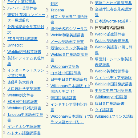
Eゲイト英和辞典
英語ことわざ教訓辞典
翻訳
ハイパー英語辞書
金融庁記者会見英語対
Tatoeba
研究社 英和コンピュー
訳
日英・英日専門用語辞
ター用語辞典
日本語WordNet(英和)
書
外務省記者会見英語対
日英固有名詞辞典
遺伝子名称シソーラス
訳
Weblio派生語辞書
Weblio和製英語辞書
EDR日英対訳辞書
Weblio英語表現辞典
メール英語例文辞書
JMnedict
Weblio英語言い回し辞
最強のスラング英会話
Weblio記号和英辞書
典
Weblio専門用語対訳辞
英語イディオム表現辞
場面別・シーン別英語
書
典
表現辞典
Wiktionary英語版
インターネットスラン
Weblio英和対訳辞書
白水社 中国語辞典
グ英和辞典
ウィキペディア英語版
日中中日専門用語辞典
斎藤和英大辞典
Weblio中国語翻訳辞書
Wiktionary日本語版（中
人口統計学英英辞書
中英英中専門用語辞典
国語カテゴリ）
Weblio例文辞書
Wiktionary中国語版
韓国語単語辞書
EDR日中対訳辞書
韓日専門用語辞書
インドネシア語翻訳辞
Weblio中日対訳辞書
書
タイ語辞書
Tatoeba中国語例文辞
Wiktionary日本語版（フ
Wikipediaフランス語版
書
ランス語カテゴリ）
インドネシア語辞書
ベトナム語翻訳辞書