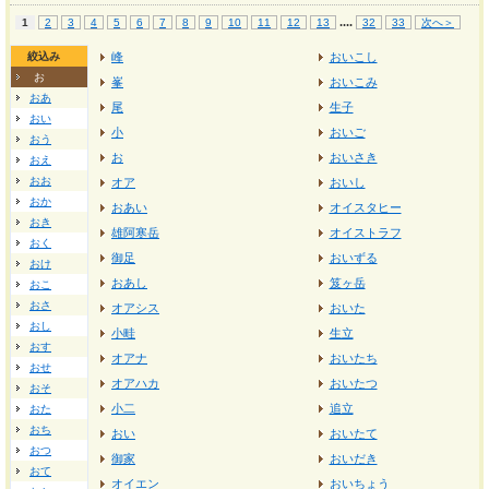
...
.
1
2
3
4
5
6
7
8
9
10
11
12
13
32
33
次へ＞
絞込み
峰
おいこし
お
峯
おいこみ
おあ
尾
生子
おい
小
おいご
おう
お
おいさき
おえ
おお
オア
おいし
おか
おあい
オイスタヒー
おき
雄阿寒岳
オイストラフ
おく
御足
おいずる
おけ
おあし
笈ヶ岳
おこ
おさ
オアシス
おいた
おし
小畦
生立
おす
オアナ
おいたち
おせ
オアハカ
おいたつ
おそ
小二
追立
おた
おち
おい
おいたて
おつ
御家
おいだき
おて
オイエン
おいちょう