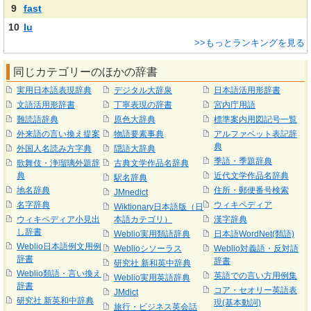
9
fast
10
lu
>>もっとランキングを見る
同じカテゴリーのほかの辞書
実用日本語表現辞典
デジタル大辞泉
日本語活用形辞書
文語活用形辞書
丁寧表現の辞書
宮内庁用語
難読語辞典
原色大辞典
標準案内用図記号一覧
外来語の言い換え提案
物語要素事典
アルファベット表記辞
典
外国人名読み方字典
隠語大辞典
季語・季題辞典
歌舞伎・浄瑠璃外題辞
古典文学作品名辞典
典
近代文学作品名辞典
駅名辞典
地名辞典
住所・郵便番号検索
JMnedict
名字辞典
ウィキペディア
Wiktionary日本語版（日
ウィキペディア小見出
本語カテゴリ）
漢字辞典
し辞書
Weblio実用類語辞典
日本語WordNet(類語)
Weblio日本語例文用例
Weblioシソーラス
Weblio対義語・反対語
辞書
辞書
研究社 新和英中辞典
Weblio類語・言い換え
英語での言い方用例集
Weblio実用英語辞典
辞書
コア・セオリー英語表
JMdict
研究社 新英和中辞典
現(基本動詞)
旅行・ビジネス英会話