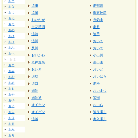
おと
追掛
老部川
おな
おに
追風
御五神島
おぬ
おいかぜ
負釣山
おね
生花苗沼
老月
おの
追河
追手
おは
追川
おいて
おひ
おふ
及川
おいで
おへ
おいかわ
小出川
おほ
老神温泉
生出山
おま
おいき
おいど
おみ
追切
おいばら
おむ
おめ
追口
老松
おも
御池
おいまつ
おや
御池通
追廻
おゆ
オイケン
おいら
およ
オイゲン
追良瀬川
おら
おり
追越
奥入瀬川
おる
おれ
おろ