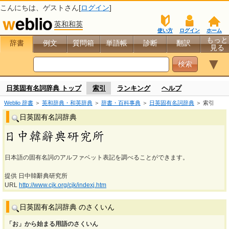
こんにちは、
ゲスト
さん[
ログイン
]
英和和英
使い方
ログイン
ホーム
もっと
辞書
例文
質問箱
単語帳
診断
翻訳
見る
▼
日英固有名詞辞典 トップ
索引
ランキング
ヘルプ
Weblio 辞書
＞
英和辞典・和英辞典
＞
辞書・百科事典
＞
日英固有名詞辞典
＞ 索引
日英固有名詞辞典
日本語の固有名詞のアルファベット表記を調べることができます。
提供 日中韓辭典研究所
URL
http://www.cjk.org/cjk/indexj.htm
日英固有名詞辞典 のさくいん
「お」から始まる用語のさくいん