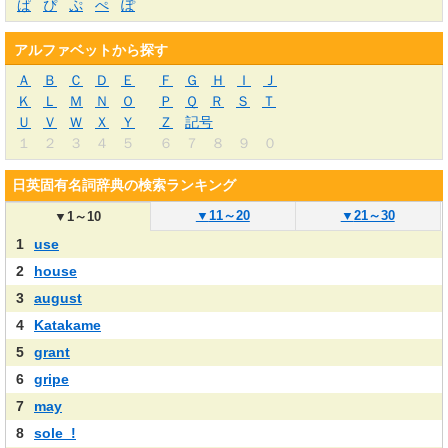
ぱ
ぴ
ぷ
ぺ
ぽ
アルファベットから探す
Ａ
Ｂ
Ｃ
Ｄ
Ｅ
Ｆ
Ｇ
Ｈ
Ｉ
Ｊ
Ｋ
Ｌ
Ｍ
Ｎ
Ｏ
Ｐ
Ｑ
Ｒ
Ｓ
Ｔ
Ｕ
Ｖ
Ｗ
Ｘ
Ｙ
Ｚ
記号
１
２
３
４
５
６
７
８
９
０
日英固有名詞辞典の検索ランキング
▼
11～20
▼
21～30
▼
1～10
1
use
2
house
3
august
4
Katakame
5
grant
6
gripe
7
may
8
sole_!