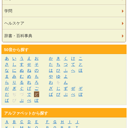
学問
ヘルスケア
辞書・百科事典
50音から探す
あ
い
う
え
お
か
き
く
け
こ
さ
し
す
せ
そ
た
ち
つ
て
と
な
に
ぬ
ね
の
は
ひ
ふ
へ
ほ
ま
み
む
め
も
や
ゆ
よ
ら
り
る
れ
ろ
わ
を
ん
が
ぎ
ぐ
げ
ご
ざ
じ
ず
ぜ
ぞ
だ
ぢ
づ
で
ど
ば
び
ぶ
べ
ぼ
ぱ
ぴ
ぷ
ぺ
ぽ
アルファベットから探す
Ａ
Ｂ
Ｃ
Ｄ
Ｅ
Ｆ
Ｇ
Ｈ
Ｉ
Ｊ
Ｋ
Ｌ
Ｍ
Ｎ
Ｏ
Ｐ
Ｑ
Ｒ
Ｓ
Ｔ