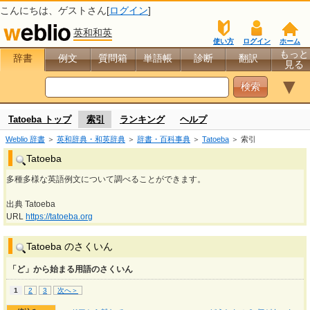
こんにちは、
ゲスト
さん[
ログイン
]
英和和英
使い方
ログイン
ホーム
もっと
辞書
例文
質問箱
単語帳
診断
翻訳
見る
▼
Tatoeba トップ
索引
ランキング
ヘルプ
Weblio 辞書
＞
英和辞典・和英辞典
＞
辞書・百科事典
＞
Tatoeba
＞ 索引
Tatoeba
多種多様な英語例文について調べることができます。
出典 Tatoeba
URL
https://tatoeba.org
Tatoeba のさくいん
「ど」から始まる用語のさくいん
1
2
3
次へ＞