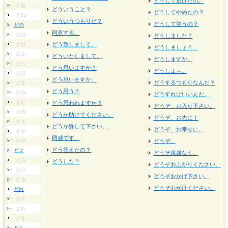
どうして逃げたの。
どぬ
どういうこと？
どうしてやめたの？
どね
どういうつもりだ？
どうして笑うの？
どの
同意する。
どは
どうしました？
どひ
どう致しまして。
どうしましょう。
どふ
どういたしまして。
どうしますか。
どへ
どう思いますか？
どうしよ～。
どほ
どう思いますか。
どうするつもりなんだ？
どま
どう思う？
どみ
どうすればいいんだ。
どむ
どう思われますか？
どうぞ、お入り下さい。
どめ
どうか助けてください。
どうぞ、お先に！
ども
どうか許して下さい。
どうぞ、お幸せに。
どや
同感です。
どゆ
どうぞ。
どう答えたの？
どよ
どうぞ遠慮なく。
どら
どうした？
どうぞお上がりください。
どり
どうぞおかけ下さい。
どる
どうぞおかけください。
どれ
どろ
どわ
どを
どん