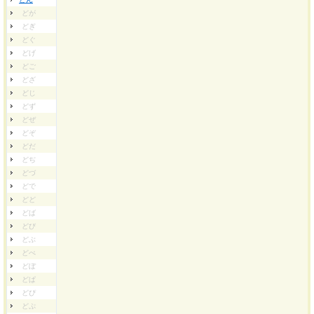
どが
どぎ
どぐ
どげ
どご
どざ
どじ
どず
どぜ
どぞ
どだ
どぢ
どづ
どで
どど
どば
どび
どぶ
どべ
どぼ
どぱ
どぴ
どぷ