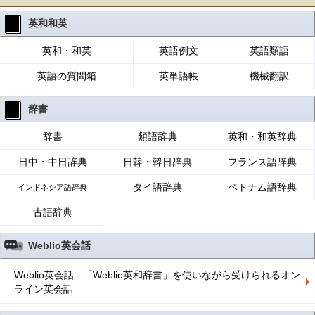
英和和英
英和・和英
英語例文
英語類語
英語の質問箱
英単語帳
機械翻訳
辞書
辞書
類語辞典
英和・和英辞典
日中・中日辞典
日韓・韓日辞典
フランス語辞典
タイ語辞典
ベトナム語辞典
インドネシア語辞典
古語辞典
Weblio英会話
Weblio英会話 - 「Weblio英和辞書」を使いながら受けられるオン
ライン英会話