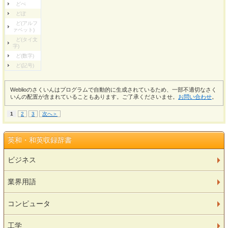
どぺ
どぽ
ど(アルフ
ァベット)
ど(タイ文
字)
ど(数字)
ど(記号)
Weblioのさくいんはプログラムで自動的に生成されているため、一部不適切なさく
いんの配置が含まれていることもあります。ご了承くださいませ。
お問い合わせ
。
1
2
3
次へ＞
英和・和英収録辞書
ビジネス
業界用語
コンピュータ
工学