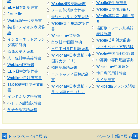
訳
Weblio派生語辞書
Weblio和製英語辞書
EDR日英対訳辞書
Weblio英語表現辞典
メール英語例文辞書
JMnedict
Weblio英語言い回し辞
最強のスラング英会話
Weblio記号和英辞書
典
Weblio専門用語対訳辞
英語イディオム表現辞
場面別・シーン別英語
書
典
表現辞典
Wiktionary英語版
インターネットスラン
Weblio英和対訳辞書
白水社 中国語辞典
グ英和辞典
ウィキペディア英語版
日中中日専門用語辞典
斎藤和英大辞典
Weblio中国語翻訳辞書
Wiktionary日本語版（中
人口統計学英英辞書
中英英中専門用語辞典
国語カテゴリ）
Weblio例文辞書
Wiktionary中国語版
韓国語単語辞書
EDR日中対訳辞書
韓日専門用語辞書
インドネシア語翻訳辞
Weblio中日対訳辞書
書
タイ語辞書
Tatoeba中国語例文辞
Wiktionary日本語版（フ
Wikipediaフランス語版
書
ランス語カテゴリ）
インドネシア語辞書
ベトナム語翻訳辞書
学研全訳古語辞典
トップページに戻る
ページ上部に戻る