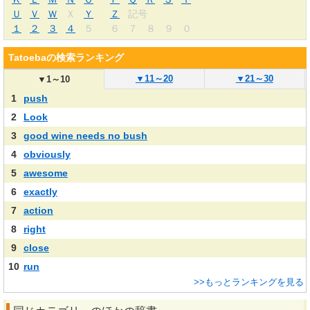
Ｕ
Ｖ
Ｗ
Ｘ
Ｙ
Ｚ
記号
１
２
３
４
５
６
７
８
９
０
Tatoebaの検索ランキング
▼
11～20
▼
21～30
▼
1～10
1
push
2
Look
3
good wine needs no bush
4
obviously
5
awesome
6
exactly
7
action
8
right
9
close
10
run
>>もっとランキングを見る