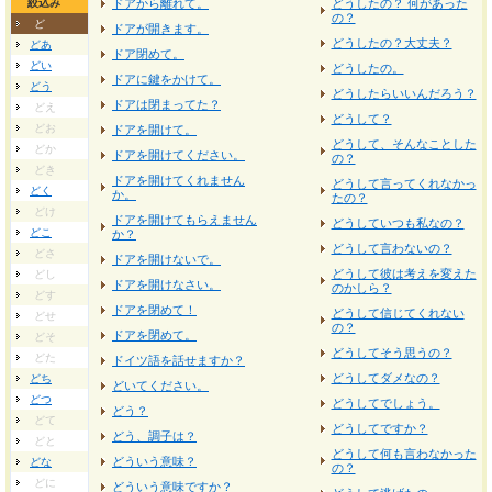
絞込み
ドアから離れて。
どうしたの？ 何があった
の？
ど
ドアが開きます。
どうしたの？大丈夫？
どあ
ドア閉めて。
どい
どうしたの。
ドアに鍵をかけて。
どう
どうしたらいいんだろう？
ドアは閉まってた？
どえ
どうして？
どお
ドアを開けて。
どうして、そんなことした
どか
ドアを開けてください。
の？
どき
ドアを開けてくれません
どうして言ってくれなかっ
どく
か。
たの？
どけ
ドアを開けてもらえません
どうしていつも私なの？
どこ
か？
どうして言わないの？
どさ
ドアを開けないで。
どうして彼は考えを変えた
どし
ドアを開けなさい。
のかしら？
どす
ドアを閉めて！
どうして信じてくれない
どせ
の？
ドアを閉めて。
どそ
どうしてそう思うの？
どた
ドイツ語を話せますか？
どうしてダメなの？
どち
どいてください。
どつ
どうしてでしょう。
どう？
どて
どうしてですか？
どう、調子は？
どと
どうして何も言わなかった
どういう意味？
どな
の？
どに
どういう意味ですか？