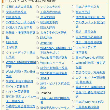
同じカテゴリーのほかの辞書
実用日本語表現辞典
デジタル大辞泉
日本語活用形辞書
文語活用形辞書
丁寧表現の辞書
宮内庁用語
難読語辞典
原色大辞典
標準案内用図記号一覧
外来語の言い換え提案
物語要素事典
アルファベット表記辞
典
外国人名読み方字典
隠語大辞典
季語・季題辞典
歌舞伎・浄瑠璃外題辞
古典文学作品名辞典
典
近代文学作品名辞典
駅名辞典
地名辞典
住所・郵便番号検索
JMnedict
名字辞典
ウィキペディア
Wiktionary日本語版（日
ウィキペディア小見出
本語カテゴリ）
漢字辞典
し辞書
Weblio実用類語辞典
日本語WordNet(類語)
Weblio日本語例文用例
Weblioシソーラス
Weblio対義語・反対語
辞書
辞書
研究社 新和英中辞典
Weblio類語・言い換え
英語での言い方用例集
Weblio実用英語辞典
辞書
コア・セオリー英語表
JMdict
研究社 新英和中辞典
現(基本動詞)
旅行・ビジネス英会話
Eゲイト英和辞典
英語ことわざ教訓辞典
翻訳
ハイパー英語辞書
金融庁記者会見英語対
Tatoeba
研究社 英和コンピュー
訳
日英・英日専門用語辞
ター用語辞典
日本語WordNet(英和)
書
外務省記者会見英語対
日英固有名詞辞典
遺伝子名称シソーラス