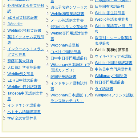
日本語WordNet(英和)
書
外務省記者会見英語対
日英固有名詞辞典
遺伝子名称シソーラス
訳
Weblio派生語辞書
Weblio和製英語辞書
EDR日英対訳辞書
Weblio英語表現辞典
メール英語例文辞書
JMnedict
Weblio英語言い回し辞
最強のスラング英会話
Weblio記号和英辞書
典
Weblio専門用語対訳辞
英語イディオム表現辞
場面別・シーン別英語
書
典
表現辞典
Wiktionary英語版
インターネットスラン
Weblio英和対訳辞書
白水社 中国語辞典
グ英和辞典
ウィキペディア英語版
日中中日専門用語辞典
斎藤和英大辞典
Weblio中国語翻訳辞書
Wiktionary日本語版（中
人口統計学英英辞書
中英英中専門用語辞典
国語カテゴリ）
Weblio例文辞書
Wiktionary中国語版
韓国語単語辞書
EDR日中対訳辞書
韓日専門用語辞書
インドネシア語翻訳辞
Weblio中日対訳辞書
書
タイ語辞書
Tatoeba中国語例文辞
Wiktionary日本語版（フ
Wikipediaフランス語版
書
ランス語カテゴリ）
インドネシア語辞書
ベトナム語翻訳辞書
学研全訳古語辞典