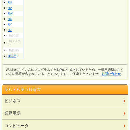
RU
RV
RW
RX
RY
RZ
R(50音)
R(タイ文
字)
R(数字)
R(記号)
Weblioのさくいんはプログラムで自動的に生成されているため、一部不適切なさく
いんの配置が含まれていることもあります。ご了承くださいませ。
お問い合わせ
。
英和・和英収録辞書
ビジネス
業界用語
コンピュータ