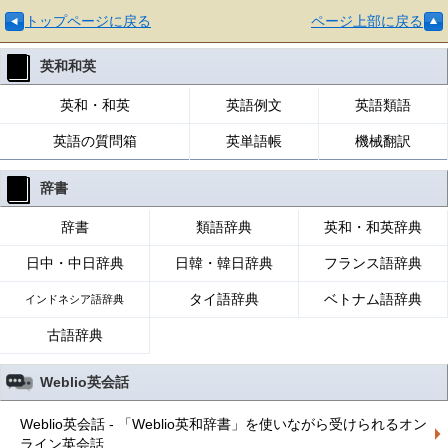
トップページに戻る
ページ上部に戻る
英和和英
英和・和英
英語例文
英語類語
英語の質問箱
英単語帳
機械翻訳
辞書
辞書
類語辞典
英和・和英辞典
日中・中日辞典
日韓・韓日辞典
フランス語辞典
タイ語辞典
ベトナム語辞典
インドネシア語辞典
古語辞典
Weblio英会話
Weblio英会話 - 「Weblio英和辞書」を使いながら受けられるオン
ライン英会話