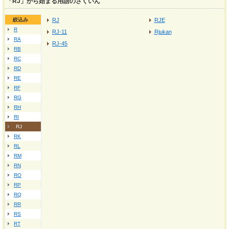
「RJ」から始まる用語のさくいん
絞込み
RJ
RJE
R
RJ-11
Rjukan
RA
RJ-45
RB
RC
RD
RE
RF
RG
RH
RI
RJ
RK
RL
RM
RN
RO
RP
RQ
RR
RS
RT