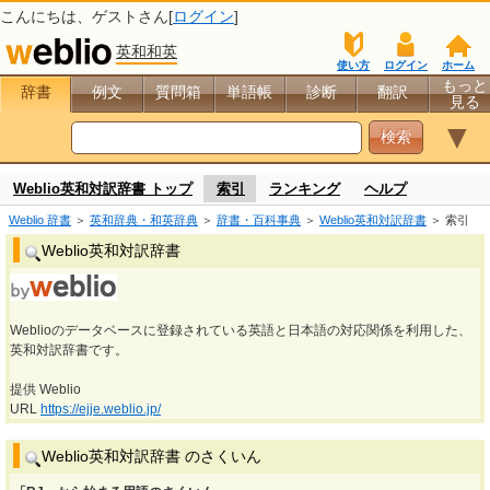
こんにちは、
ゲスト
さん[
ログイン
]
英和和英
使い方
ログイン
ホーム
もっと
辞書
例文
質問箱
単語帳
診断
翻訳
見る
▼
Weblio英和対訳辞書 トップ
索引
ランキング
ヘルプ
Weblio 辞書
＞
英和辞典・和英辞典
＞
辞書・百科事典
＞
Weblio英和対訳辞書
＞ 索引
Weblio英和対訳辞書
Weblioのデータベースに登録されている英語と日本語の対応関係を利用した、
英和対訳辞書です。
提供 Weblio
URL
https://ejje.weblio.jp/
Weblio英和対訳辞書 のさくいん