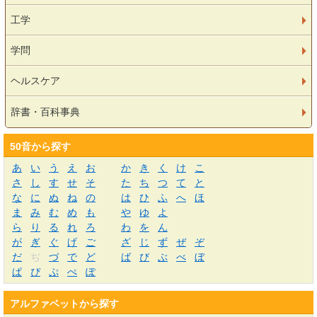
工学
学問
ヘルスケア
辞書・百科事典
50音から探す
あ
い
う
え
お
か
き
く
け
こ
さ
し
す
せ
そ
た
ち
つ
て
と
な
に
ぬ
ね
の
は
ひ
ふ
へ
ほ
ま
み
む
め
も
や
ゆ
よ
ら
り
る
れ
ろ
わ
を
ん
が
ぎ
ぐ
げ
ご
ざ
じ
ず
ぜ
ぞ
だ
ぢ
づ
で
ど
ば
び
ぶ
べ
ぼ
ぱ
ぴ
ぷ
ぺ
ぽ
アルファベットから探す