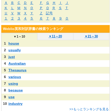
Ａ
Ｂ
Ｃ
Ｄ
Ｅ
Ｆ
Ｇ
Ｈ
Ｉ
Ｊ
Ｋ
Ｌ
Ｍ
Ｎ
Ｏ
Ｐ
Ｑ
Ｒ
Ｓ
Ｔ
Ｕ
Ｖ
Ｗ
Ｘ
Ｙ
Ｚ
記号
１
２
３
４
５
６
７
８
９
０
Weblio英和対訳辞書の検索ランキング
▼
11～20
▼
21～30
▼
1～10
1
house
2
usually
3
just
4
Australian
5
Thesaurus
6
various
7
using
8
because
9
use
10
industry
>>もっとランキングを見る