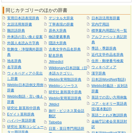
同じカテゴリーのほかの辞書
実用日本語表現辞典
デジタル大辞泉
日本語活用形辞書
文語活用形辞書
丁寧表現の辞書
宮内庁用語
難読語辞典
原色大辞典
標準案内用図記号一覧
外来語の言い換え提案
物語要素事典
アルファベット表記辞
典
外国人名読み方字典
隠語大辞典
季語・季題辞典
歌舞伎・浄瑠璃外題辞
古典文学作品名辞典
典
近代文学作品名辞典
駅名辞典
地名辞典
住所・郵便番号検索
JMnedict
名字辞典
ウィキペディア
Wiktionary日本語版（日
ウィキペディア小見出
本語カテゴリ）
漢字辞典
し辞書
Weblio実用類語辞典
日本語WordNet(類語)
Weblio日本語例文用例
Weblioシソーラス
Weblio対義語・反対語
辞書
辞書
研究社 新和英中辞典
Weblio類語・言い換え
英語での言い方用例集
Weblio実用英語辞典
辞書
コア・セオリー英語表
JMdict
研究社 新英和中辞典
現(基本動詞)
旅行・ビジネス英会話
Eゲイト英和辞典
英語ことわざ教訓辞典
翻訳
ハイパー英語辞書
金融庁記者会見英語対
Tatoeba
研究社 英和コンピュー
訳
日英・英日専門用語辞
ター用語辞典