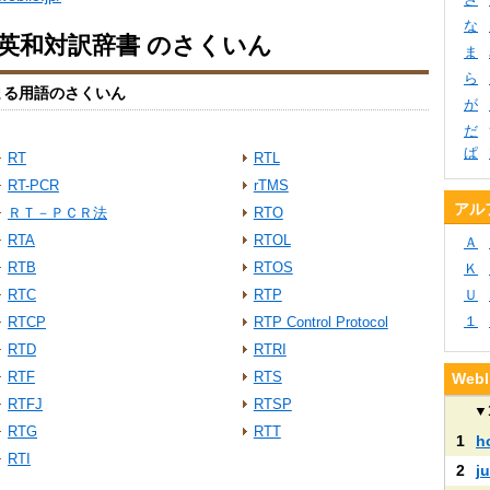
な
io英和対訳辞書 のさくいん
ま
ら
まる用語のさくいん
が
だ
ぱ
RT
RTL
RT-PCR
rTMS
アル
ＲＴ－ＰＣＲ法
RTO
RTA
RTOL
Ａ
RTB
RTOS
Ｋ
RTC
RTP
Ｕ
１
RTCP
RTP Control Protocol
RTD
RTRI
RTF
RTS
We
RTFJ
RTSP
▼
RTG
RTT
1
h
RTI
2
ju