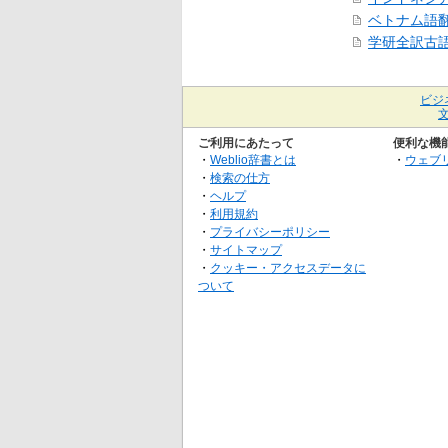
ベトナム語
学研全訳古
ビジ
ご利用にあたって
便利な機
・
Weblio辞書とは
・
ウェブ
・
検索の仕方
・
ヘルプ
・
利用規約
・
プライバシーポリシー
・
サイトマップ
・
クッキー・アクセスデータに
ついて