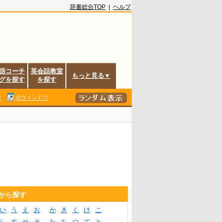
辞書総合TOP
|
ヘルプ
語コーチ
英会話教室
もっと見る▼
グを探す
を探す
除
小ウィンドウ
音から探す
い
う
え
お
か
き
く
け
こ
し
す
せ
そ
た
ち
つ
て
と