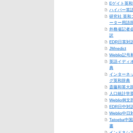
Eゲイト英
ハイパー英
研究社 英和
ーター用語
外務省記者
訳
EDR日英対
JMnedict
Weblio記
英語イディ
典
インターネ
グ英和辞典
斎藤和英大
人口統計学
Weblio例文
EDR日中対
Weblio中
Tatoeba
書
インドネシ