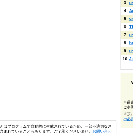
3
u
4
A
5
v
6
T
7
u
8
b
9
u
10
J
※辞
ご参
※頂
の必
さくいんはプログラムで自動的に生成されているため、一部不適切なさ
含まれていることもあります。ご了承くださいませ。
お問い合わ