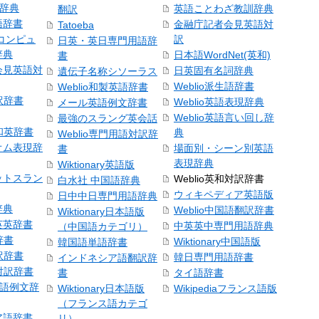
和辞典
英語ことわざ教訓辞典
翻訳
語辞書
金融庁記者会見英語対
Tatoeba
コンピュ
訳
日英・英日専門用語辞
辞典
日本語WordNet(英和)
書
会見英語対
日英固有名詞辞典
遺伝子名称シソーラス
Weblio派生語辞書
Weblio和製英語辞書
訳辞書
Weblio英語表現辞典
メール英語例文辞書
Weblio英語言い回し辞
最強のスラング英会話
号和英辞書
典
Weblio専門用語対訳辞
オム表現辞
場面別・シーン別英語
書
表現辞典
Wiktionary英語版
ットスラン
Weblio英和対訳辞書
白水社 中国語辞典
ウィキペディア英語版
日中中日専門用語辞典
辞典
Weblio中国語翻訳辞書
Wiktionary日本語版
英英辞書
中英英中専門用語辞典
（中国語カテゴリ）
辞書
Wiktionary中国語版
韓国語単語辞書
訳辞書
韓日専門用語辞書
インドネシア語翻訳辞
日対訳辞書
書
タイ語辞書
中国語例文辞
Wiktionary日本語版
Wikipediaフランス語版
（フランス語カテゴ
ア語辞書
リ）