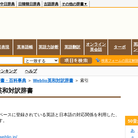
中日辞典
日韓韓日辞典
古語辞典
その他の辞書▼
オンライン
英
起表現
英単語帳
英語力診断
英語翻訳
ターボ
英会話
ン
検索フォームの固定解
ランキング
ヘルプ
辞書・百科事典
＞
Weblio英和対訳辞書
＞ 索引
o英和対訳辞書
データベースに登録されている英語と日本語の対応関係を利用した、
す。
50
あ
.weblio.jp/
さ