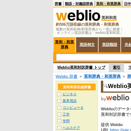
辞書
類語・対義語辞典
英和・和英辞典
日中
英和和英
約506万語収録の英和辞典・和英辞典
複数の英和辞典/和英辞典から一気に検索！
オンライン英語辞書は「weblio英和和英」
英和・和英
英語例文
英語類語
共
辞典
Weblio英和対訳辞書 トップ
索引
Weblio 辞書
＞
英和辞典・和英辞典
＞
Webli
英和和英収録辞書
ビジネス
＋
業界用語
＋
コンピュータ
＋
Weblioの
英和対訳辞書で
工学
＋
学問
＋
提供 Weblio
ヘルスケア
＋
URL
https://ejje