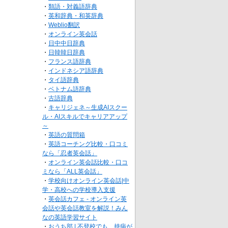
・
類語・対義語辞典
・
英和辞典・和英辞典
・
Weblio翻訳
・
オンライン英会話
・
日中中日辞典
・
日韓韓日辞典
・
フランス語辞典
・
インドネシア語辞典
・
タイ語辞典
・
ベトナム語辞典
・
古語辞典
・
キャリジェネ～生成AIスクー
ル・AIスキルでキャリアアップ
～
・
英語の質問箱
・
英語コーチング比較・口コミ
なら「忍者英会話」
・
オンライン英会話比較・口コ
ミなら「ALL英会話」
・
学校向けオンライン英会話|中
学・高校への学校導入支援
・
英会話カフェ - オンライン英
会話や英会話教室を解説！みん
なの英語学習サイト
・
おうち部 | 不登校でも、持病が