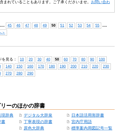
含まれていることもあります。ご了承くださいませ。
お問い合わ
...
.
...
.
45
46
47
48
49
50
51
52
53
54
55
へ＞
ジを見る：
10
20
30
40
50
60
70
80
90
100
0
140
150
160
170
180
190
200
210
220
230
0
270
280
290
ゴリーのほかの辞書
表現辞典
デジタル大辞泉
日本語活用形辞書
辞書
丁寧表現の辞書
宮内庁用語
原色大辞典
標準案内用図記号一覧