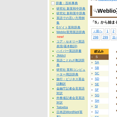
辞書・百科事典
－
研究社 新英和中辞典
Webl
研究社 新和英中辞典
英語での言い方用例
「S」から始ま
集
Eゲイト英和辞典
＜前へ
1
2
Weblio実用英語辞典
new!
298
299
次
コア・セオリー英語
表現(基本動詞)
ハイパー英語辞書
絞込み
JMdict
S
英語ことわざ教訓辞
SA
典
SB
研究社 英和コンピュ
SC
ーター用語辞典
SD
旅行・ビジネス英会
話翻訳
SE
金融庁記者会見英語
SF
対訳
SG
外務省記者会見英語
SH
対訳
SI
Tatoeba
SJ
日本語WordNet(英
和)