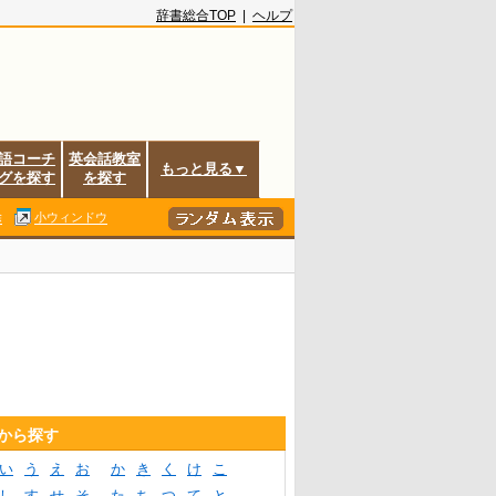
辞書総合TOP
|
ヘルプ
語コーチ
英会話教室
もっと見る▼
グを探す
を探す
除
小ウィンドウ
音から探す
い
う
え
お
か
き
く
け
こ
し
す
せ
そ
た
ち
つ
て
と