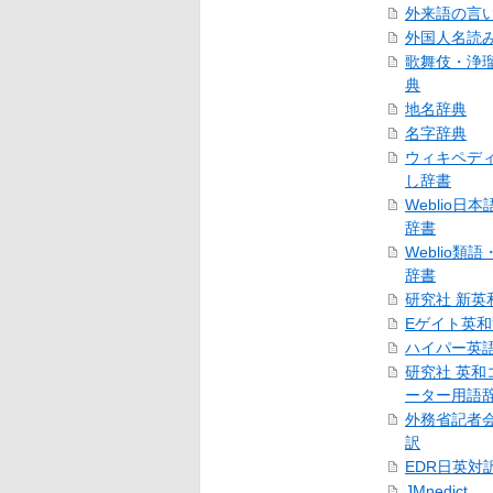
外来語の言
外国人名読
歌舞伎・浄
典
地名辞典
名字辞典
ウィキペデ
し辞書
Weblio日
辞書
Weblio類
辞書
研究社 新英
Eゲイト英
ハイパー英
研究社 英和
ーター用語
外務省記者
訳
EDR日英対
JMnedict