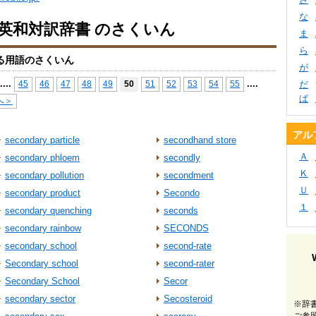
な
io英和対訳辞書 のさくいん
ま
ら
る用語のさくいん
が
...
.
...
.
45
46
47
48
49
50
51
52
53
54
55
だ
ぱ
へ＞
アル
secondary particle
secondhand store
Ａ
secondary phloem
secondly
Ｋ
secondary pollution
secondment
Ｕ
secondary product
Secondo
１
secondary quenching
seconds
secondary rainbow
SECONDS
secondary school
second‐rate
Secondary school
second‐rater
Secondary School
Secor
secondary sector
Secosteroid
※辞