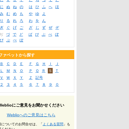
に
ぬ
ね
の
は
ひ
ふ
へ
ほ
み
む
め
も
や
ゆ
よ
り
る
れ
ろ
わ
を
ん
ぎ
ぐ
げ
ご
ざ
じ
ず
ぜ
ぞ
ぢ
づ
で
ど
ば
び
ぶ
べ
ぼ
ぴ
ぷ
ぺ
ぽ
ファベットから探す
Ｂ
Ｃ
Ｄ
Ｅ
Ｆ
Ｇ
Ｈ
Ｉ
Ｊ
Ｌ
Ｍ
Ｎ
Ｏ
Ｐ
Ｑ
Ｒ
Ｓ
Ｔ
Ｖ
Ｗ
Ｘ
Ｙ
Ｚ
記号
２
３
４
５
６
７
８
９
０
Weblioにご意見をお聞かせください
Weblioへのご意見はこちら
書についてのお問合せは、「
よくある質問
」も