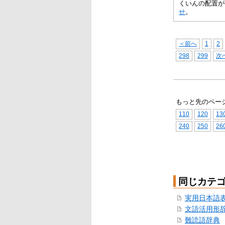
くいんの配置が
せ
。
＜前へ
1
2
298
299
次
もっと先のペー
110
120
13
240
250
26
同じカテ
実用日本語
文語活用形
難読語辞典