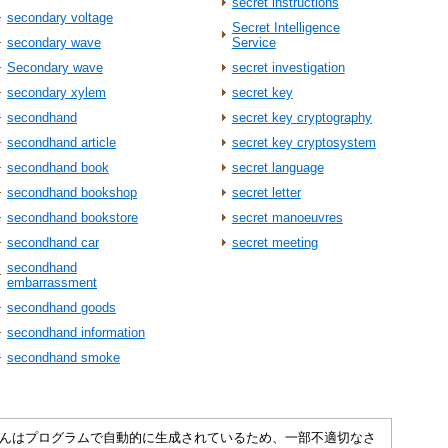
secret instructions
secondary voltage
Secret Intelligence
secondary wave
Service
Secondary wave
secret investigation
secondary xylem
secret key
secondhand
secret key cryptography
secondhand article
secret key cryptosystem
secondhand book
secret language
secondhand bookshop
secret letter
secondhand bookstore
secret manoeuvres
secondhand car
secret meeting
secondhand
embarrassment
secondhand goods
secondhand information
secondhand smoke
さくいんはプログラムで自動的に生成されているため、一部不適切なさ