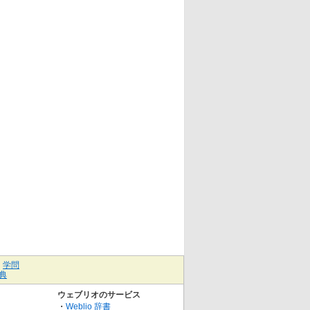
｜
学問
典
ウェブリオのサービス
・
Weblio 辞書