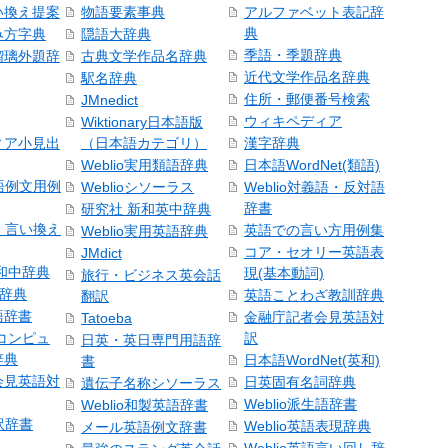
い換え提案
物語要素事典
アルファベット表記辞
典
み方字典
隠語大辞典
季語・季題辞典
瑠璃外題辞
古典文学作品名辞典
近代文学作品名辞典
駅名辞典
住所・郵便番号検索
JMnedict
ウィキペディア
Wiktionary日本語版
ィア小見出
（日本語カテゴリ）
漢字辞典
Weblio実用類語辞典
日本語WordNet(類語)
本語例文用例
Weblioシソーラス
Weblio対義語・反対語
辞書
研究社 新和英中辞典
語・言い換え
英語での言い方用例集
Weblio実用英語辞典
コア・セオリー英語表
JMdict
和中辞典
現(基本動詞)
旅行・ビジネス英会話
和辞典
英語ことわざ教訓辞典
翻訳
語辞書
金融庁記者会見英語対
Tatoeba
コンピュ
訳
日英・英日専門用語辞
辞典
日本語WordNet(英和)
書
会見英語対
日英固有名詞辞典
遺伝子名称シソーラス
Weblio派生語辞書
Weblio和製英語辞書
訳辞書
Weblio英語表現辞典
メール英語例文辞書