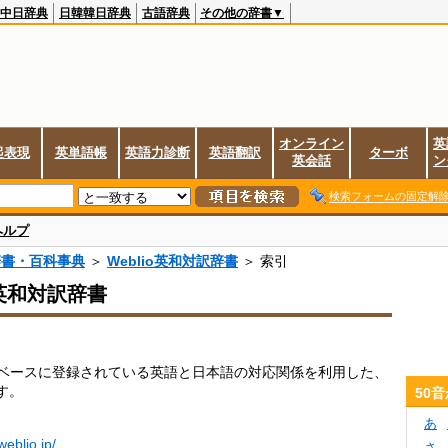
中日辞典
日韓韓日辞典
古語辞典
その他の辞書▼
オンライン
英
起表現
英単語帳
英語力診断
英語翻訳
ターボ
英会話
ン
検索フォームの固定解
ヘルプ
辞書・百科事典
＞
Weblio英和対訳辞書
＞ 索引
o英和対訳辞書
データベースに登録されている英語と日本語の対応関係を利用した、
す。
50
あ
.weblio.jp/
さ