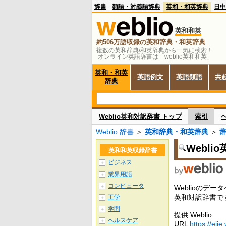
辞書
類語・対義語辞典
英和・和英辞典
日中
英和和英
約506万語収録の英和辞典・和英辞典
複数の英和辞典/和英辞典から一気に検索！
オンライン英語辞書は「weblio英和和英」
英和・和英
英語例文
英語類語
共
辞典
Weblio英和対訳辞書 トップ
索引
Weblio 辞書
＞
英和辞典・和英辞典
＞
Webli
英和和英収録辞書
ビジネス
＋
業界用語
＋
コンピュータ
＋
Weblioの
英和対訳辞書で
工学
＋
学問
＋
提供 Weblio
ヘルスケア
＋
URL
https://ejje