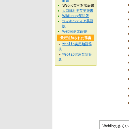
辞書
Weblio英和対訳辞書
人口統計学英英辞書
Wiktionary英語版
ウィキペディア英語
版
Weblio例文辞書
最近追加された辞書
Weblio実用類語辞
▼
典
Weblio実用英語辞
▼
典
Weblioの