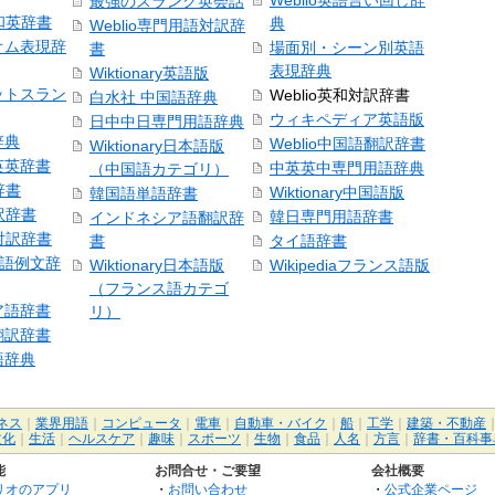
Weblio英語言い回し辞
最強のスラング英会話
号和英辞書
典
Weblio専門用語対訳辞
オム表現辞
場面別・シーン別英語
書
表現辞典
Wiktionary英語版
ットスラン
Weblio英和対訳辞書
白水社 中国語辞典
ウィキペディア英語版
日中中日専門用語辞典
辞典
Weblio中国語翻訳辞書
Wiktionary日本語版
英英辞書
中英英中専門用語辞典
（中国語カテゴリ）
辞書
Wiktionary中国語版
韓国語単語辞書
訳辞書
韓日専門用語辞書
インドネシア語翻訳辞
日対訳辞書
書
タイ語辞書
中国語例文辞
Wiktionary日本語版
Wikipediaフランス語版
（フランス語カテゴ
ア語辞書
リ）
翻訳辞書
語辞典
ネス
｜
業界用語
｜
コンピュータ
｜
電車
｜
自動車・バイク
｜
船
｜
工学
｜
建築・不動産
文化
｜
生活
｜
ヘルスケア
｜
趣味
｜
スポーツ
｜
生物
｜
食品
｜
人名
｜
方言
｜
辞書・百科事
能
お問合せ・ご要望
会社概要
リオのアプリ
・
お問い合わせ
・
公式企業ページ