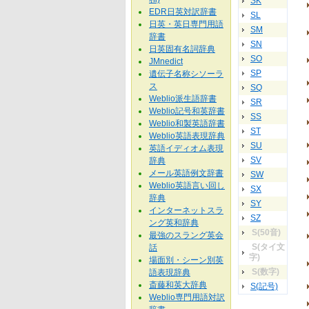
SK
EDR日英対訳辞書
SL
日英・英日専門用語
SM
辞書
SN
日英固有名詞辞典
SO
JMnedict
SP
遺伝子名称シソーラ
ス
SQ
Weblio派生語辞書
SR
Weblio記号和英辞書
SS
Weblio和製英語辞書
ST
Weblio英語表現辞典
SU
英語イディオム表現
SV
辞典
メール英語例文辞書
SW
Weblio英語言い回し
SX
辞典
SY
インターネットスラ
SZ
ング英和辞典
S(50音)
最強のスラング英会
S(タイ文
話
字)
場面別・シーン別英
S(数字)
語表現辞典
斎藤和英大辞典
S(記号)
Weblio専門用語対訳