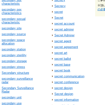
secondary sex
secrecy
ご参
characteristic
※頂
Secrecy
secondary sex
の必
secret
characteristics
Secret
secondary sexual
characteristic
secret account
secondary site
secret admirer
secondary source
Secret Admirer
secondary space
secret agent
allocation
secret agreement
secondary station
secret art
secondary sterility
secret ballot
secondary storage
secret base
secondary stress
secret book
Secondary structure
secret communication
secondary surveillance
radar
secret conference
Secondary Surveillance
secret design
Radar
Secret design
secondary unit
secret information
secondary use