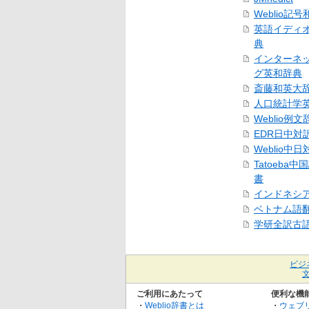
Weblio記
英語イディ
典
インターネ
グ英和辞典
斎藤和英大
人口統計学
Weblio例文
EDR日中対
Weblio中
Tatoeba
書
インドネシ
ベトナム語
学研全訳古
ビジ
ご利用にあたって
便利な機
・
Weblio辞書とは
・
ウェブ