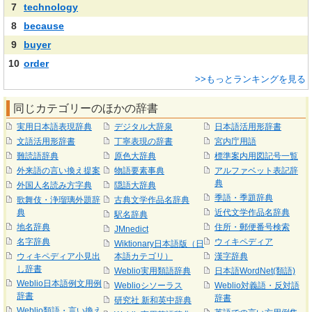
7
technology
8
because
9
buyer
10
order
>>もっとランキングを見る
同じカテゴリーのほかの辞書
実用日本語表現辞典
デジタル大辞泉
日本語活用形辞書
文語活用形辞書
丁寧表現の辞書
宮内庁用語
難読語辞典
原色大辞典
標準案内用図記号一覧
外来語の言い換え提案
物語要素事典
アルファベット表記辞
典
外国人名読み方字典
隠語大辞典
季語・季題辞典
歌舞伎・浄瑠璃外題辞
古典文学作品名辞典
典
近代文学作品名辞典
駅名辞典
地名辞典
住所・郵便番号検索
JMnedict
名字辞典
ウィキペディア
Wiktionary日本語版（日
ウィキペディア小見出
本語カテゴリ）
漢字辞典
し辞書
Weblio実用類語辞典
日本語WordNet(類語)
Weblio日本語例文用例
Weblioシソーラス
Weblio対義語・反対語
辞書
辞書
研究社 新和英中辞典
Weblio類語・言い換え