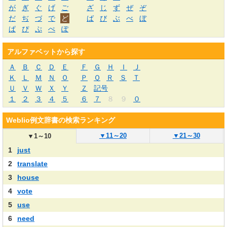
が
ぎ
ぐ
げ
ご
ざ
じ
ず
ぜ
ぞ
だ
ぢ
づ
で
ど
ば
び
ぶ
べ
ぼ
ぱ
ぴ
ぷ
ぺ
ぽ
アルファベットから探す
Ａ
Ｂ
Ｃ
Ｄ
Ｅ
Ｆ
Ｇ
Ｈ
Ｉ
Ｊ
Ｋ
Ｌ
Ｍ
Ｎ
Ｏ
Ｐ
Ｑ
Ｒ
Ｓ
Ｔ
Ｕ
Ｖ
Ｗ
Ｘ
Ｙ
Ｚ
記号
１
２
３
４
５
６
７
８
９
０
Weblio例文辞書の検索ランキング
▼
11～20
▼
21～30
▼
1～10
1
just
2
translate
3
house
4
vote
5
use
6
need