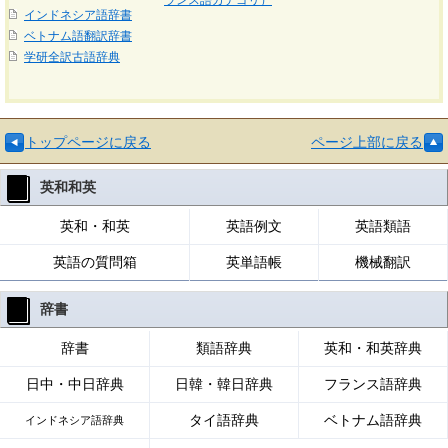
ランス語カテゴリ）
インドネシア語辞書
ベトナム語翻訳辞書
学研全訳古語辞典
トップページに戻る
ページ上部に戻る
英和和英
英和・和英
英語例文
英語類語
英語の質問箱
英単語帳
機械翻訳
辞書
辞書
類語辞典
英和・和英辞典
日中・中日辞典
日韓・韓日辞典
フランス語辞典
タイ語辞典
ベトナム語辞典
インドネシア語辞典