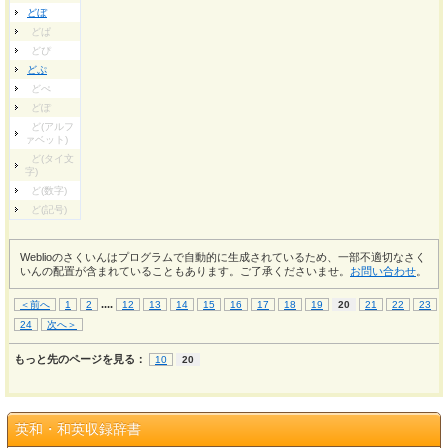
どぼ
どぱ
どぴ
どぷ
どぺ
どぽ
ど(アルフ
ァベット)
ど(タイ文
字)
ど(数字)
ど(記号)
Weblioのさくいんはプログラムで自動的に生成されているため、一部不適切なさく
いんの配置が含まれていることもあります。ご了承くださいませ。
お問い合わせ
。
...
.
＜前へ
1
2
12
13
14
15
16
17
18
19
20
21
22
23
24
次へ＞
もっと先のページを見る：
10
20
英和・和英収録辞書