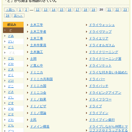
「ど」から始まる用語のさくいん
...
.
＜前へ
1
2
12
13
14
15
16
17
18
19
20
21
22
23
24
次へ＞
絞込み
土木工学
ドライウォッシュ
ど
土木工学者
ドライヴマップ
どあ
土木工事
ドライエリア
どい
土木作業員
ドライオルガスム
どう
土木施工
ドライクリーニング
どえ
どお
土間
ドライクリーニング屋
どか
ど真ん中
ドライソケット
どき
ドミニカ
ドライな付き合いを始めた
どく
ドミニカ共和国
ドライバー
どけ
ドミニカ国
ドライパッチ
どこ
どさ
ドミニコ会
ドライビングアイアン
どし
ドミノ効果
ドライフラワー
どす
ドミノピザ
ドライブ
どせ
ドミノ理論
ドライブイン
どそ
土民
ドライブイン銀行
どた
どち
ドメイン構造
ドライブしながら仲間とマ
リファナやドラッグをする
どつ