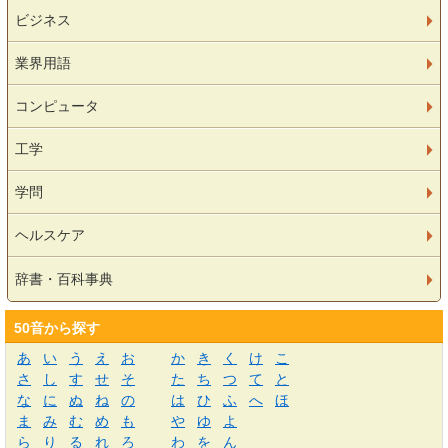
ビジネス
業界用語
コンピュータ
工学
学問
ヘルスケア
辞書・百科事典
50音から探す
あ
い
う
え
お
か
き
く
け
こ
さ
し
す
せ
そ
た
ち
つ
て
と
な
に
ぬ
ね
の
は
ひ
ふ
へ
ほ
ま
み
む
め
も
や
ゆ
よ
ら
り
る
れ
ろ
わ
を
ん