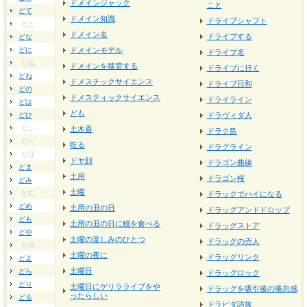
ドメインジャック
こと
どて
ドメイン知識
ドライブシャフト
どと
ドメイン名
ドライブする
どな
どに
ドメインモデル
ドライブ名
どぬ
ドメインを移管する
ドライブに行く
どね
ドメスチックサイエンス
ドライブ日和
どの
ドメスティックサイエンス
ドライライン
どは
ども
どひ
ドラヴィダ人
どふ
土木香
ドラク島
どへ
吃る
ドラグライン
どほ
ドヤ顔
ドラゴン曲線
どま
土用
ドラゴン桜
どみ
土曜
どむ
ドラックでハイになる
どめ
土用の丑の日
ドラッグアンドドロップ
ども
土用の丑の日に鰻を食べる
ドラッグストア
どや
土曜の楽しみのひとつ
ドラッグの売人
どゆ
土曜の夜に
ドラッグリンク
どよ
土曜日
どら
ドラッグロック
どり
土曜日にゲリラライブをや
ドラッグを吸引後の倦怠感
ったらしい
どる
ドラビダ語族