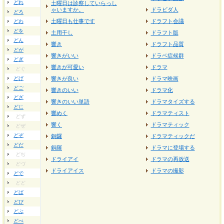
どれ
土曜日は診察していらっし
ゃいますか。
ドラビダ人
どろ
土曜日も仕事です
ドラフト会議
どわ
どを
土用干し
ドラフト版
どん
響き
ドラフト品質
どが
響きがいい
ドラベ症候群
どぎ
響きが可愛い
ドラマ
どぐ
どげ
響きが良い
ドラマ映画
どご
響きのいい
ドラマ化
どざ
響きのいい単語
ドラマタイズする
どじ
響めく
ドラマティスト
どず
響く
ドラマティック
どぜ
どぞ
銅鑼
ドラマティックだ
どだ
銅羅
ドラマに登場する
どぢ
ドライアイ
ドラマの再放送
どづ
ドライアイス
ドラマの撮影
どで
どど
どば
どび
どぶ
どべ