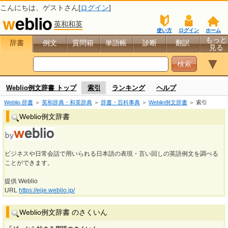
こんにちは、
ゲスト
さん[
ログイン
]
英和和英
使い方
ログイン
ホーム
もっと
辞書
例文
質問箱
単語帳
診断
翻訳
見る
▼
Weblio例文辞書 トップ
索引
ランキング
ヘルプ
Weblio 辞書
＞
英和辞典・和英辞典
＞
辞書・百科事典
＞
Weblio例文辞書
＞ 索引
Weblio例文辞書
ビジネスや日常会話で用いられる日本語の表現・言い回しの英語例文を調べる
ことができます。
提供 Weblio
URL
https://ejje.weblio.jp/
Weblio例文辞書 のさくいん