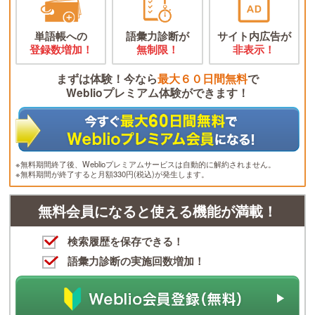
単語帳への
語彙力診断が
サイト内広告が
登録数増加！
無制限！
非表示！
まずは体験！今なら
最大６０日間無料
で
Weblioプレミアム体験ができます！
※無料期間終了後、Weblioプレミアムサービスは自動的に解約されません。
※無料期間が終了すると月額330円(税込)が発生します。
無料会員になると使える機能が満載！
検索履歴を保存できる！
語彙力診断の実施回数増加！