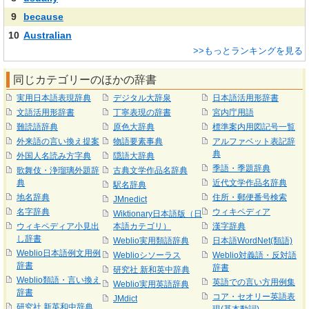
9
because
10
Australian
>>もっとランキングを見る
同じカテゴリーのほかの辞書
実用日本語表現辞典
デジタル大辞泉
日本語活用形辞書
文語活用形辞書
丁寧表現の辞書
宮内庁用語
難読語辞典
原色大辞典
標準案内用図記号一覧
外来語の言い換え提案
物語要素事典
アルファベット表記辞
典
外国人名読み方字典
隠語大辞典
季語・季題辞典
歌舞伎・浄瑠璃外題辞
古典文学作品名辞典
典
近代文学作品名辞典
駅名辞典
地名辞典
住所・郵便番号検索
JMnedict
名字辞典
ウィキペディア
Wiktionary日本語版（日
ウィキペディア小見出
本語カテゴリ）
漢字辞典
し辞書
Weblio実用類語辞典
日本語WordNet(類語)
Weblio日本語例文用例
Weblioシソーラス
Weblio対義語・反対語
辞書
辞書
研究社 新和英中辞典
Weblio類語・言い換え
英語での言い方用例集
Weblio実用英語辞典
辞書
コア・セオリー英語表
JMdict
研究社 新英和中辞典