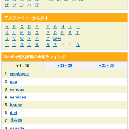
ぱ
ぴ
ぷ
ぺ
ぽ
アルファベットから探す
Ａ
Ｂ
Ｃ
Ｄ
Ｅ
Ｆ
Ｇ
Ｈ
Ｉ
Ｊ
Ｋ
Ｌ
Ｍ
Ｎ
Ｏ
Ｐ
Ｑ
Ｒ
Ｓ
Ｔ
Ｕ
Ｖ
Ｗ
Ｘ
Ｙ
Ｚ
記号
１
２
３
４
５
６
７
８
９
０
Weblio例文辞書の検索ランキング
▼
11～20
▼
21～30
▼
1～10
1
employee
2
use
3
various
4
services
5
house
6
diet
7
花火師
8
usually