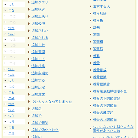
追加クエリ
つと
追求する人
追加検討
つな
椎弓切除
つに
追加工あり
椎弓板
つぬ
追加公演
対句
つね
追加された
つの
追撃
追加される
つは
追撃機
追加した
つひ
追撃戦
つふ
追加質問
椎孔
つへ
追加して
椎骨
つほ
追加授業
つま
椎骨形成
追加条項の
つみ
椎骨動脈
追加する
つむ
椎骨動脈管
つめ
追加設定
椎骨脳底動脈循環不全
つも
追加注文
つや
椎骨の下関節突起
ついカッとなってしまった
つゆ
椎骨の下関節面
追加点
つよ
椎骨の棘突起
追加で
つら
椎骨の上関節面
つり
追加で確認
ついこないだも似たような
つる
追加で強化された
事件があったよね
つれ
追加の
ついこの前まで高く遠くま