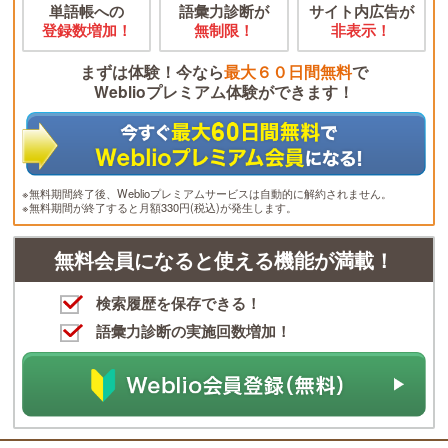
単語帳への
語彙力診断が
サイト内広告が
登録数増加！
無制限！
非表示！
まずは体験！今なら
最大６０日間無料
で
Weblioプレミアム体験ができます！
※無料期間終了後、Weblioプレミアムサービスは自動的に解約されません。
※無料期間が終了すると月額330円(税込)が発生します。
無料会員になると使える機能が満載！
検索履歴を保存できる！
語彙力診断の実施回数増加！