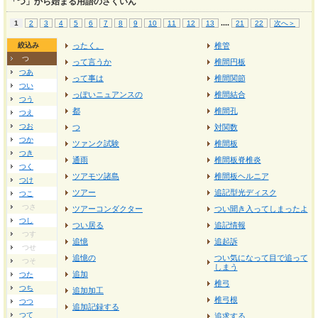
「つ」から始まる用語のさくいん
...
.
1
2
3
4
5
6
7
8
9
10
11
12
13
21
22
次へ＞
絞込み
ったく。
椎管
つ
って言うか
椎間円板
つあ
って事は
椎間関節
つい
っぽいニュアンスの
椎間結合
つう
都
椎間孔
つえ
つお
つ
対関数
つか
ツァンク試験
椎間板
つき
通雨
椎間板脊椎炎
つく
ツアモツ諸島
椎間板ヘルニア
つけ
ツアー
追記型光ディスク
つこ
つさ
ツアーコンダクター
つい聞き入ってしまったよ
つし
つい居る
追記情報
つす
追憶
追起訴
つせ
追憶の
つい気になって目で追って
つそ
しまう
追加
つた
椎弓
つち
追加加工
椎弓根
つつ
追加記録する
つて
追求する