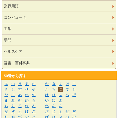
業界用語
コンピュータ
工学
学問
ヘルスケア
辞書・百科事典
50音から探す
あ
い
う
え
お
か
き
く
け
こ
さ
し
す
せ
そ
た
ち
つ
て
と
な
に
ぬ
ね
の
は
ひ
ふ
へ
ほ
ま
み
む
め
も
や
ゆ
よ
ら
り
る
れ
ろ
わ
を
ん
が
ぎ
ぐ
げ
ご
ざ
じ
ず
ぜ
ぞ
だ
ぢ
づ
で
ど
ば
び
ぶ
べ
ぼ