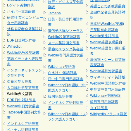
現(基本動詞)
旅行・ビジネス英会話
Eゲイト英和辞典
英語ことわざ教訓辞典
翻訳
ハイパー英語辞書
金融庁記者会見英語対
Tatoeba
研究社 英和コンピュー
訳
日英・英日専門用語辞
ター用語辞典
日本語WordNet(英和)
書
外務省記者会見英語対
日英固有名詞辞典
遺伝子名称シソーラス
訳
Weblio派生語辞書
Weblio和製英語辞書
EDR日英対訳辞書
Weblio英語表現辞典
メール英語例文辞書
JMnedict
Weblio英語言い回し辞
最強のスラング英会話
Weblio記号和英辞書
典
Weblio専門用語対訳辞
英語イディオム表現辞
場面別・シーン別英語
書
典
表現辞典
Wiktionary英語版
インターネットスラン
Weblio英和対訳辞書
白水社 中国語辞典
グ英和辞典
ウィキペディア英語版
日中中日専門用語辞典
斎藤和英大辞典
Weblio中国語翻訳辞書
Wiktionary日本語版（中
人口統計学英英辞書
中英英中専門用語辞典
国語カテゴリ）
Weblio例文辞書
Wiktionary中国語版
韓国語単語辞書
EDR日中対訳辞書
韓日専門用語辞書
インドネシア語翻訳辞
Weblio中日対訳辞書
書
タイ語辞書
Tatoeba中国語例文辞
Wiktionary日本語版（フ
Wikipediaフランス語版
書
ランス語カテゴリ）
インドネシア語辞書
ベトナム語翻訳辞書