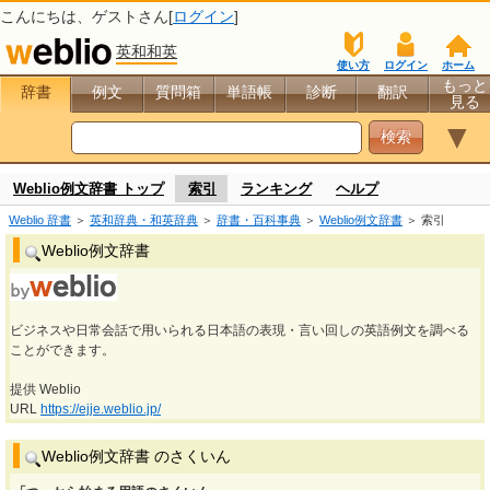
こんにちは、
ゲスト
さん[
ログイン
]
英和和英
使い方
ログイン
ホーム
もっと
辞書
例文
質問箱
単語帳
診断
翻訳
見る
▼
Weblio例文辞書 トップ
索引
ランキング
ヘルプ
Weblio 辞書
＞
英和辞典・和英辞典
＞
辞書・百科事典
＞
Weblio例文辞書
＞ 索引
Weblio例文辞書
ビジネスや日常会話で用いられる日本語の表現・言い回しの英語例文を調べる
ことができます。
提供 Weblio
URL
https://ejje.weblio.jp/
Weblio例文辞書 のさくいん