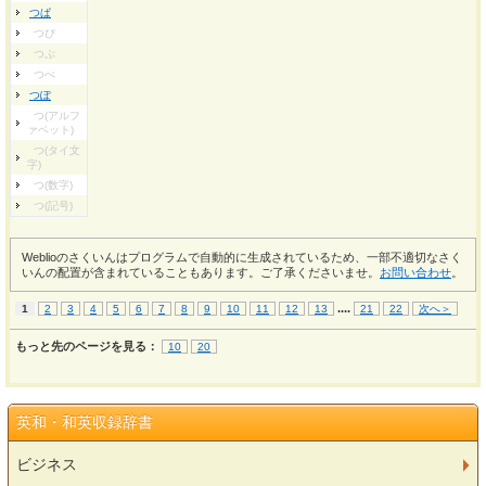
つぱ
つぴ
つぷ
つぺ
つぽ
つ(アルフ
ァベット)
つ(タイ文
字)
つ(数字)
つ(記号)
Weblioのさくいんはプログラムで自動的に生成されているため、一部不適切なさく
いんの配置が含まれていることもあります。ご了承くださいませ。
お問い合わせ
。
...
.
1
2
3
4
5
6
7
8
9
10
11
12
13
21
22
次へ＞
もっと先のページを見る：
10
20
英和・和英収録辞書
ビジネス