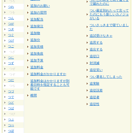
つろ
で蹴れたのに
追加のお願い
つわ
つい最近別れたって言って
つを
追加の質問
たのにもう新しいカノジョ
つん
がいる
追加配当
つが
ついさっきまで寝ていまし
追加発注
た
つぎ
追加物
つぐ
追試受けなきゃ
追加分
つげ
追思する
つご
追加見積
追出する
つざ
追加免疫
追従口
つじ
追加予算
対消滅
つず
追加料金
つぜ
追従笑い
追加料金がかかりますか
つぞ
つい署名してしまった
つだ
追加料金はかかりますが到
追実験
着日時を指定することも可
つぢ
能です
追従誤差
つづ
椎間
つで
追従者
つど
追従性
つば
つび
つぶ
つべ
つぼ