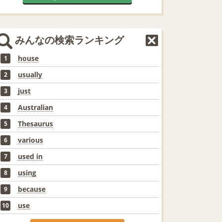
みんなの検索ランキング
house
1
usually
2
just
3
Australian
4
Thesaurus
5
various
6
used in
7
using
8
because
9
use
10