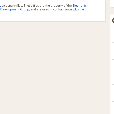
t
dictionary files. These files are the property of the
Electronic
d Development Group
, and are used in conformance with the