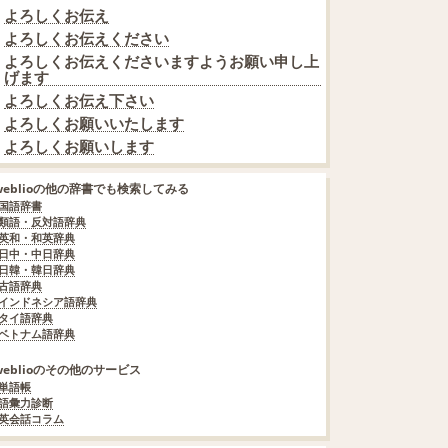
よろしくお伝え
よろしくお伝えください
よろしくお伝えくださいますようお願い申し上
げます
よろしくお伝え下さい
よろしくお願いいたします
よろしくお願いします
weblioの他の辞書でも検索してみる
国語辞書
類語・反対語辞典
英和・和英辞典
日中・中日辞典
日韓・韓日辞典
古語辞典
インドネシア語辞典
タイ語辞典
ベトナム語辞典
weblioのその他のサービス
単語帳
語彙力診断
英会話コラム