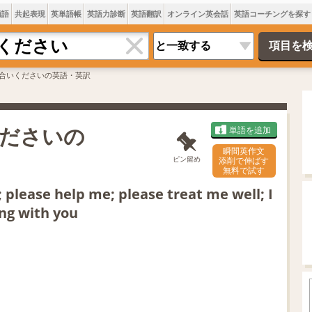
類語
共起表現
英単語帳
英語力診断
英語翻訳
オンライン英会話
英語コーチングを探す
合いくださいの英語・英訳
ださいの
単語を追加
瞬間英作文
ピン留め
添削で伸ばす
無料で試す
lease help me; please treat me well; I
ng with you
L
o
/
U
a
n
d
m
e
u
d
t
: