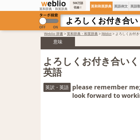
506万語
英和和英辞典
英語例文
英語
収録！
英和辞典・和英辞典
Weblio 辞書
>
英和辞典・和英辞典
>
JMdict
>
よろしくお付き
意味
よろしくお付き合いく
英語
please remember me; p
英訳・英語
look forward to worki