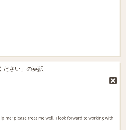
e
4
1
.
2
1
%
いください」の英訳
elp me
;
please treat me well
; I
look forward to
working
with