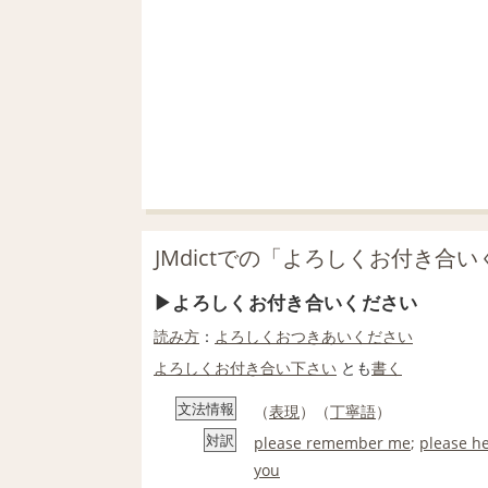
JMdictでの「よろしくお付き合
よろしくお付き合いください
読み方
：
よろしく
おつきあい
ください
よろしく
お付き合い
下さい
とも
書く
文法情報
（
表現
）（
丁寧語
）
対訳
please remember me
;
please h
you