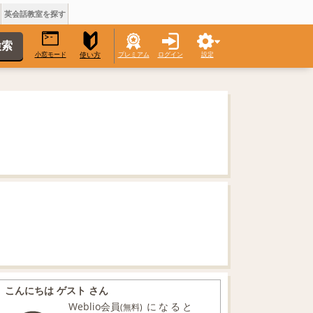
英会話教室を探す
小窓モード
プレミアム
ログイン
設定
使い方
こんにちは ゲスト さん
Weblio会員
になると
(無料)