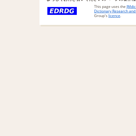
This page uses the
JMdic
Dictionary Research an
Group's
licence
.