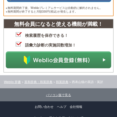
※無料期間終了後、Weblioプレミアムサービスは自動的に解約されません。
※無料期間が終了すると月額330円(税込)が発生します。
無料会員になると使える機能が満載！
検索履歴を保存できる！
語彙力診断の実施回数増加！
Weblio 辞書
>
英和辞典・和英辞典
>
和英辞典
>
西表山猫
の英語・英訳
パソコン版で見る
お問い合わせ
ヘルプ
会社情報