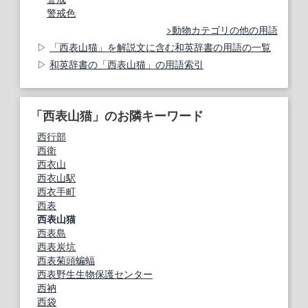
警戒色
動物カテゴリの他の用語
「西表山猫」を解説文に含む和英辞書の用語の一覧
和英辞書の「西表山猫」の用語索引
「西表山猫」のお隣キーワード
西行部
西衛
西衣山
西衣山駅
西衣手町
西表
西表山猫
西表島
西表炭坑
西表菊頭蝙蝠
西表野生生物保護センター
西衲
西袋