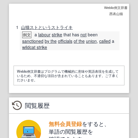
Weblio例文辞書
西表山猫
1
山猫スト
という
ストライキ
a
labour
strike
that has
not
been
例文
sanctioned
by the
officials
of the
union
,
called
a
wildcat strike
Weblio例文辞書はプログラムで機械的に意味や英語表現を生成して
いるため、不適切な項目が含まれていることもあります。ご了承く
ださいませ。
閲覧履歴
をすると、
無料会員登録
単語の閲覧履歴を