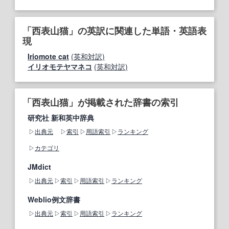
「西表山猫」の英訳に関連した単語・英語表
現
Iriomote cat
(英和対訳)
イリオモテヤマネコ
(英和対訳)
「西表山猫」が掲載された辞書の索引
研究社 新和英中辞典
出典元
索引
用語索引
ランキング
カテゴリ
JMdict
出典元
索引
用語索引
ランキング
Weblio例文辞書
出典元
索引
用語索引
ランキング