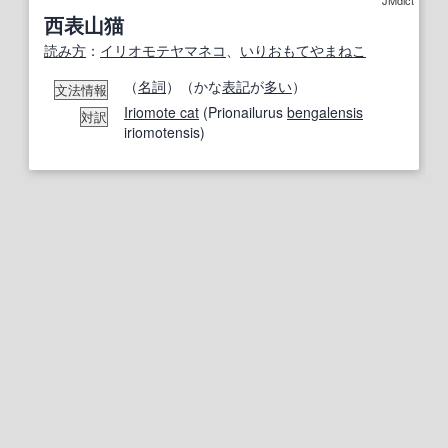
西表山猫
読み方
：
イリオモテヤマネコ
、
いりおもてやまねこ
（
名詞
）（かな
表記
が
多い
）
文法情報
Iriomote cat
(Prionailurus
bengalensis
対訳
iriomotensis)