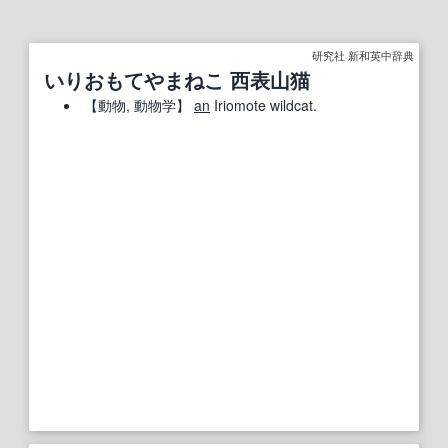
研究社 新和英中辞典
いりおもてやまねこ 西表山猫
【
動物
, 動物学】
an
Iriomote wildcat.