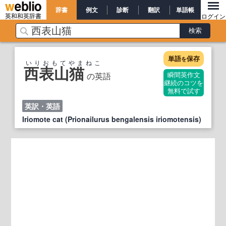
辞書
例文
診断
翻訳
単語帳
英和和英辞書
ログイン
単語
保存
を
いりおもてやまねこ
西表山猫
の英語
瞬間英作文
継続のコツを
無料で試す
英訳・英語
Iriomote cat (Prionailurus bengalensis iriomotensis)