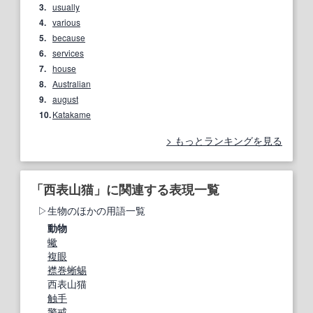
3.
usually
4.
various
5.
because
6.
services
7.
house
8.
Australian
9.
august
10.
Katakame
もっとランキングを見る
「西表山猫」に関連する表現一覧
生物のほかの用語一覧
動物
蠍
複眼
襟巻蜥蜴
西表山猫
触手
警戒