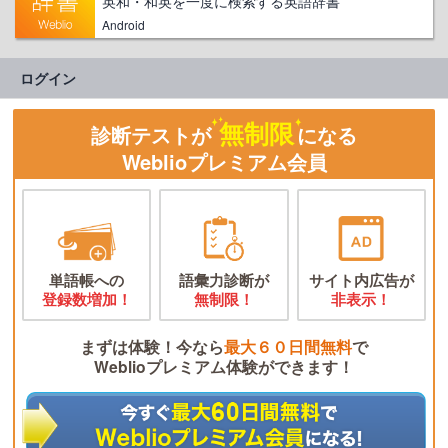
英和・和英を一度に検索する英語辞書
Android
ログイン
無制限
診断テストが
になる
Weblioプレミアム会員
単語帳への
語彙力診断が
サイト内広告が
登録数増加！
無制限！
非表示！
まずは体験！今なら
最大６０日間無料
で
Weblioプレミアム体験ができます！