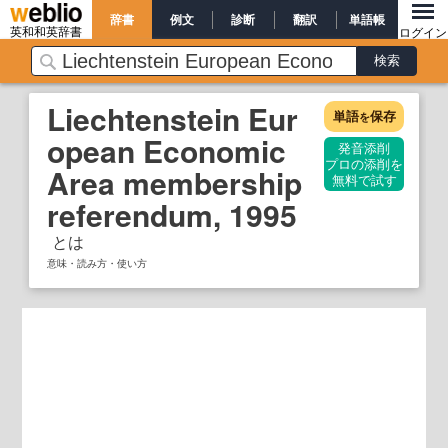
辞書
例文
診断
翻訳
単語帳
英和和英辞書
ログイン
Liechtenstein Eur
単語
保存
を
opean Economic
発音添削
プロの添削を
Area membership
無料で試す
referendum, 1995
とは
意味・読み方・使い方