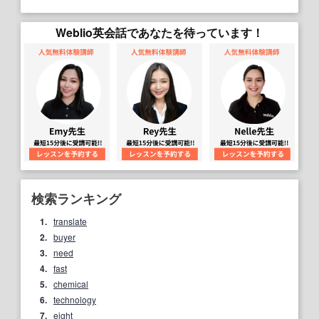
Weblio英会話であなたを待っています！
検索ランキング
1.
translate
2.
buyer
3.
need
4.
fast
5.
chemical
6.
technology
7.
eight