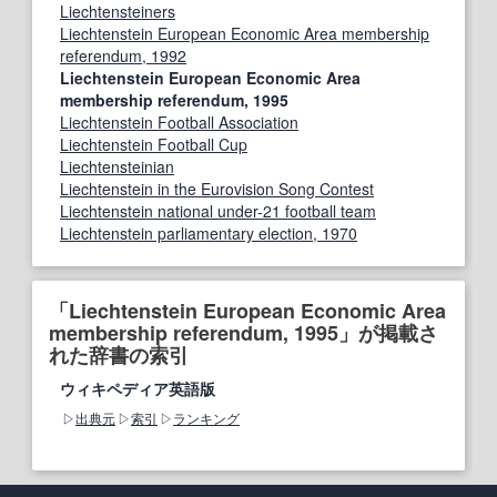
Liechtensteiners
Liechtenstein European Economic Area membership
referendum, 1992
Liechtenstein European Economic Area
membership referendum, 1995
Liechtenstein Football Association
Liechtenstein Football Cup
Liechtensteinian
Liechtenstein in the Eurovision Song Contest
Liechtenstein national under-21 football team
Liechtenstein parliamentary election, 1970
「Liechtenstein European Economic Area
membership referendum, 1995」が掲載さ
れた辞書の索引
ウィキペディア英語版
出典元
索引
ランキング