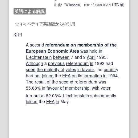
出典:『Wikipedia』 (2011/05/09 05:09 UTC 版)
英語による解説
ウィキペディア英語版からの引用
引用
A
second
referendum
on
membership
of the
European Economic Area
was held
in
Liechtenstein
between
7 and 9
April
1995.
Although
a
previous
referendum
in
1992 had
seen
the majority of
votes
in favour
, the
country
had
not
joined
the
EEA
on
its
formation
in
1994.
The
result of
the second
referendum
was
55.88%
in favour of
membership
, with
voter
turnout
at
82.03%.
Liechtenstein
subsequently
joined
the
EEA
in
May.