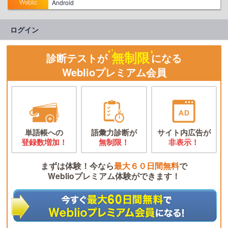
Android
ログイン
無制限
診断テストが
になる
Weblioプレミアム会員
単語帳への
語彙力診断が
サイト内広告が
登録数増加！
無制限！
非表示！
まずは体験！今なら
最大６０日間無料
で
Weblioプレミアム体験ができます！