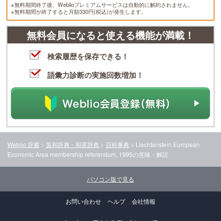
※無料期間終了後、Weblioプレミアムサービスは自動的に解約されません。
※無料期間が終了すると月額330円(税込)が発生します。
無料会員になると使える機能が満載！
検索履歴を保存できる！
語彙力診断の実施回数増加！
Weblio 辞書
>
英和辞典・和英辞典
>
百科事典
>
Liechtenstein European
Economic Area membership referendum, 1995
の意味・解説
パソコン版で見る
お問い合わせ
ヘルプ
会社情報