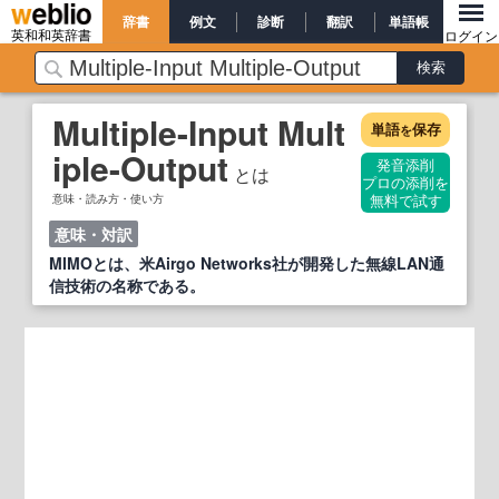
辞書
例文
診断
翻訳
単語帳
英和和英辞書
ログイン
Multiple-Input Mult
単語
保存
を
iple-Output
発音添削
とは
プロの添削を
意味・読み方・使い方
無料で試す
意味・対訳
MIMOとは、米Airgo Networks社が開発した無線LAN通
信技術の名称である。