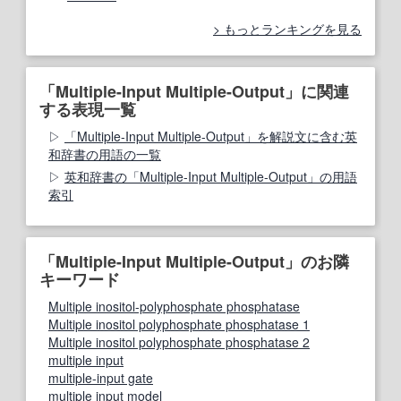
もっとランキングを見る
「Multiple-Input Multiple-Output」に関連
する表現一覧
「Multiple-Input Multiple-Output」を解説文に含む英
和辞書の用語の一覧
英和辞書の「Multiple-Input Multiple-Output」の用語
索引
「Multiple-Input Multiple-Output」のお隣
キーワード
Multiple inositol-polyphosphate phosphatase
Multiple inositol polyphosphate phosphatase 1
Multiple inositol polyphosphate phosphatase 2
multiple input
multiple-input gate
multiple input model