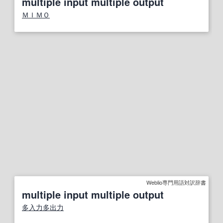
multiple input multiple output
ＭＩＭＯ
Weblio専門用語対訳辞書
multiple input multiple output
多入力
多出力