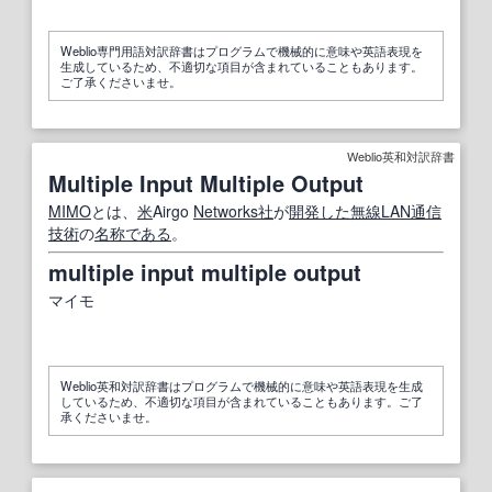
Weblio専門用語対訳辞書はプログラムで機械的に意味や英語表現を
生成しているため、不適切な項目が含まれていることもあります。
ご了承くださいませ。
Weblio英和対訳辞書
Multiple Input Multiple Output
MIMO
とは、
米
Airgo
Networks
社
が
開発した
無線LAN
通信
技術
の
名称
である
。
multiple input multiple output
マイモ
Weblio英和対訳辞書はプログラムで機械的に意味や英語表現を生成
しているため、不適切な項目が含まれていることもあります。ご了
承くださいませ。