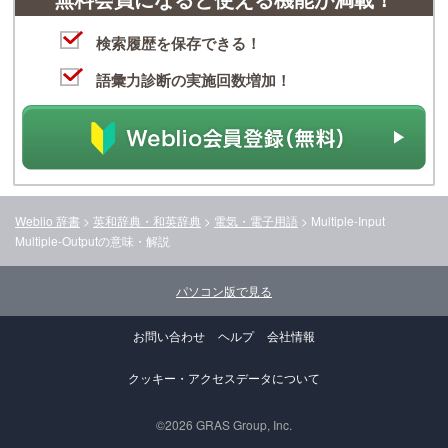
検索履歴を保存できる！
語彙力診断の実施回数増加！
Weblio 辞書
>
英和辞典・和英辞典
>
電気・電子用語
>
Multiple-Input
Multiple-Output
の意味・解説
パソコン版で見る
お問い合わせ
ヘルプ
会社情報
クッキー・アクセスデータについて
©2026 GRAS Group, Inc.