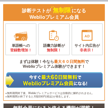
無制限
診断テストが
になる
Weblioプレミアム会員
単語帳への
語彙力診断が
サイト内広告が
登録数増加！
無制限！
非表示！
まずは体験！今なら
最大６０日間無料
で
Weblioプレミアム体験ができます！
※無料期間終了後、Weblioプレミアムサービスは自動的に解約されません。
※無料期間が終了すると月額330円(税込)が発生します。
無料会員になると使える機能が満載！