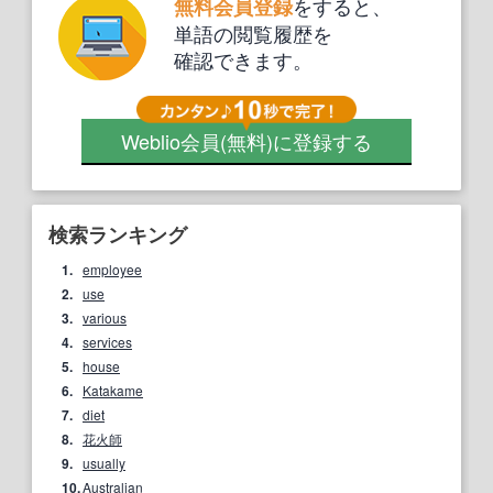
をすると、
無料会員登録
単語の閲覧履歴を
確認できます。
Weblio会員
(無料)
に登録する
検索ランキング
1.
employee
2.
use
3.
various
4.
services
5.
house
6.
Katakame
7.
diet
8.
花火師
9.
usually
10.
Australian