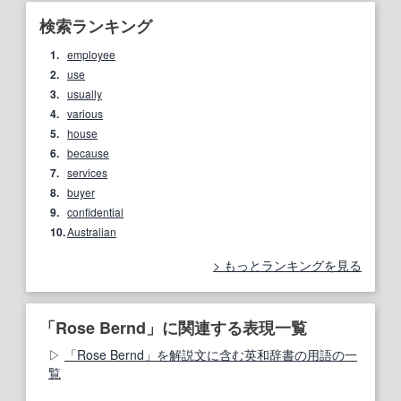
検索ランキング
1.
employee
2.
use
3.
usually
4.
various
5.
house
6.
because
7.
services
8.
buyer
9.
confidential
10.
Australian
もっとランキングを見る
「Rose Bernd」に関連する表現一覧
「Rose Bernd」を解説文に含む英和辞書の用語の一
覧