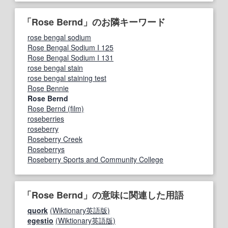
「Rose Bernd」のお隣キーワード
rose bengal sodium
Rose Bengal Sodium I 125
Rose Bengal Sodium I 131
rose bengal stain
rose bengal staining test
Rose Bennie
Rose Bernd
Rose Bernd (film)
roseberries
roseberry
Roseberry Creek
Roseberrys
Roseberry Sports and Community College
「Rose Bernd」の意味に関連した用語
quork
(Wiktionary英語版)
egestio
(Wiktionary英語版)