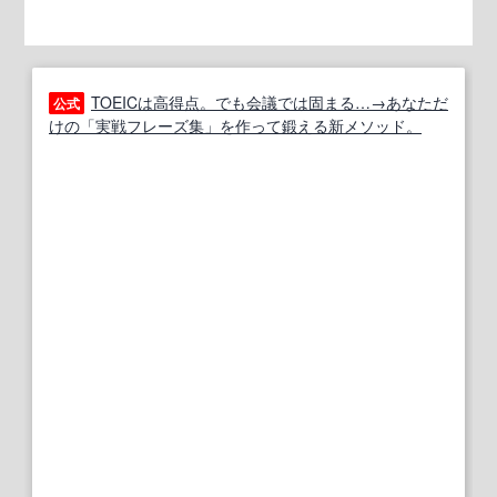
TOEICは高得点。でも会議では固まる…→あなただ
公式
けの「実戦フレーズ集」を作って鍛える新メソッド。