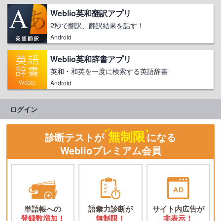
Weblio英和翻訳アプリ
2秒で翻訳、翻訳結果を話す！
Android
Weblio英和辞書アプリ
英和・和英を一度に検索する英語辞書
Android
ログイン
無制限
診断テストが
になる
Weblioプレミアム会員
単語帳への
語彙力診断が
サイト内広告が
登録数増加！
無制限！
非表示！