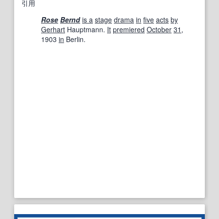
引用
Rose
Bernd
is a
stage
drama
in
five
acts
by
Gerhart
Hauptmann.
It
premiered
October
31
,
1903
in
Berlin.