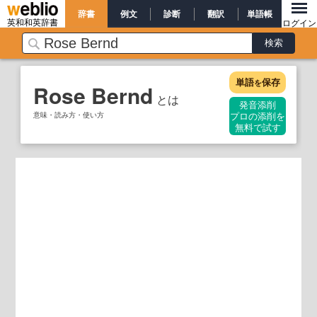
辞書
例文
診断
翻訳
単語帳
英和和英辞書
ログイン
単語
保存
を
Rose Bernd
とは
発音添削
意味・読み方・使い方
プロの添削を
無料で試す