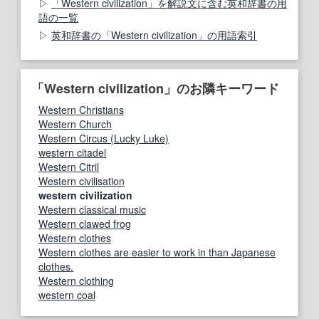
「Western civilization」を解説文に含む英和辞書の用
語の一覧
英和辞書の「Western civilization」の用語索引
「Western civilization」のお隣キーワード
Western Christians
Western Church
Western Circus (Lucky Luke)
western citadel
Western Citril
Western civilisation
western civilization
Western classical music
Western clawed frog
Western clothes
Western clothes are easier to work in than Japanese
clothes.
Western clothing
western coal