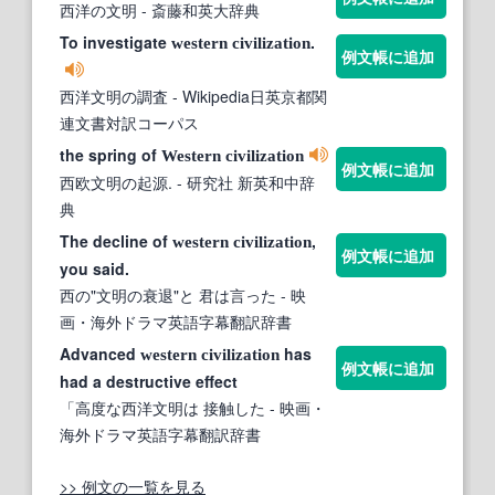
西洋の文明
- 斎藤和英大辞典
To investigate
.
western
civilization
例文帳に追加
西洋文明の調査
- Wikipedia日英京都関
連文書対訳コーパス
the spring of
Western
civilization
例文帳に追加
西欧文明の起源.
- 研究社 新英和中辞
典
The decline of
,
western
civilization
例文帳に追加
you said.
西の"文明の衰退"と 君は言った
- 映
画・海外ドラマ英語字幕翻訳辞書
Advanced
has
western
civilization
例文帳に追加
had a destructive effect
「高度な西洋文明は 接触した
- 映画・
海外ドラマ英語字幕翻訳辞書
>> 例文の一覧を見る