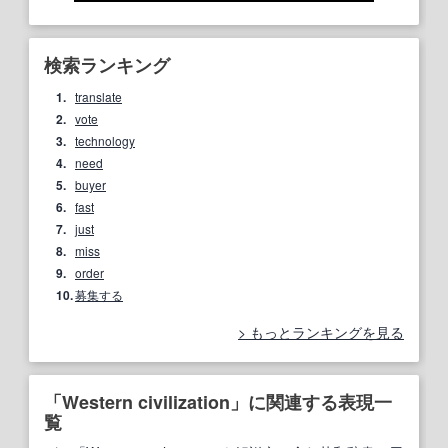
検索ランキング
1.
translate
2.
vote
3.
technology
4.
need
5.
buyer
6.
fast
7.
just
8.
miss
9.
order
10.
募集する
もっとランキングを見る
「Western civilization」に関連する表現一
覧