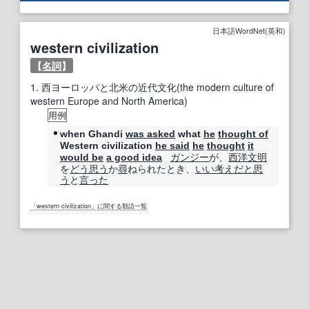
日本語WordNet(英和)
western civilization
【
名詞
】
1.
西ヨーロッパと北米の近代文化(the modern culture of
western Europe and North America)
用例
when Ghandi
was asked
what
he
thought of
Western civilization
he said
he
thought
it
ガンジー
が、
西洋文明
would be
a good idea
を
どう思う
か
尋
ねられたとき、
いい考え
だと思
う
と
言った
「western civilization」に関する類語一覧