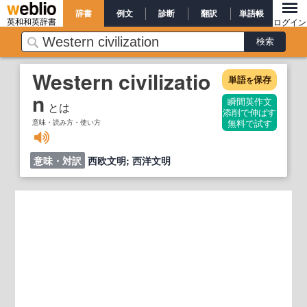
辞書
例文
診断
翻訳
単語帳
英和和英辞書
ログイン
Western civilizatio
単語
保存
を
n
瞬間英作文
とは
添削で伸ばす
意味・読み方・使い方
無料で試す
意味・対訳
西欧文明; 西洋文明