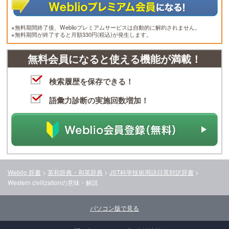
※無料期間終了後、Weblioプレミアムサービスは自動的に解約されません。
※無料期間が終了すると月額330円(税込)が発生します。
無料会員になると使える機能が満載！
検索履歴を保存できる！
語彙力診断の実施回数増加！
Weblio 辞書
>
英和辞典・和英辞典
>
JST科学技術用語日英対訳辞書
>
Western civilization
の意味・解説
パソコン版で見る