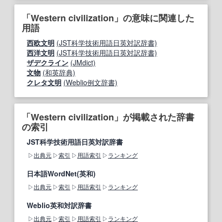
「Western civilization」の意味に関連した
用語
西欧文明
(JST科学技術用語日英対訳辞書)
西洋文明
(JST科学技術用語日英対訳辞書)
ザデクライン
(JMdict)
文物
(和英辞典)
クレタ文明
(Weblio例文辞書)
「Western civilization」が掲載された辞書
の索引
JST科学技術用語日英対訳辞書
出典元
索引
用語索引
ランキング
日本語WordNet(英和)
出典元
索引
用語索引
ランキング
Weblio英和対訳辞書
出典元
索引
用語索引
ランキング