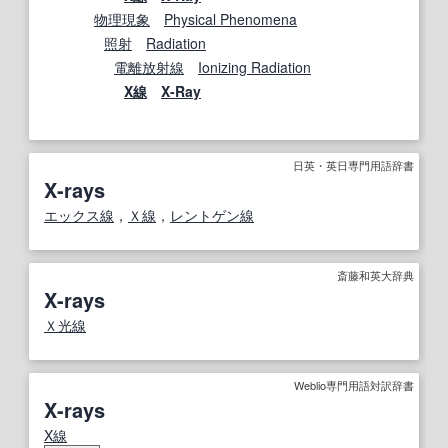
物理現象
Physical Phenomena
照射
Radiation
電離放射線
Ionizing Radiation
X線
X-Ray
日英・英日専門用語辞書
X-rays
エックス線
，
Ｘ線
，
レントゲン線
斎藤和英大辞典
X-rays
Ｘ光線
Weblio専門用語対訳辞書
X-rays
X線