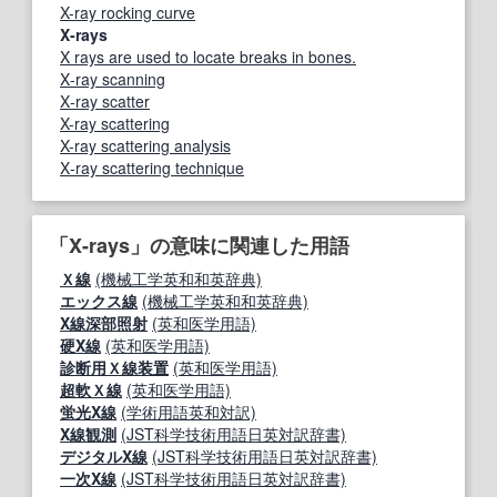
X-ray rocking curve
X-rays
X rays are used to locate breaks in bones.
X‐ray scanning
X‐ray scatter
X-ray scattering
X-ray scattering analysis
X‐ray scattering technique
「X-rays」の意味に関連した用語
Ｘ線
(機械工学英和和英辞典)
エックス線
(機械工学英和和英辞典)
X線深部照射
(英和医学用語)
硬X線
(英和医学用語)
診断用Ｘ線装置
(英和医学用語)
超軟Ｘ線
(英和医学用語)
蛍光X線
(学術用語英和対訳)
X線観測
(JST科学技術用語日英対訳辞書)
デジタルX線
(JST科学技術用語日英対訳辞書)
一次X線
(JST科学技術用語日英対訳辞書)