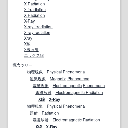
X Radiation
X-irradiation
X-Radiation
X-Ray
X-ray irradiation
X-ray radiation
Xray
X線
X線照射
エックス線
概念ツリー
物理現象
Physical Phenomena
磁気
現象
Magnetic
Phenomena
電磁現象
Electromagnetic
Phenomena
電磁放射
Electromagnetic Radiation
X線
X-Ray
物理現象
Physical Phenomena
照射
Radiation
電磁放射
Electromagnetic Radiation
X線
X-Ray