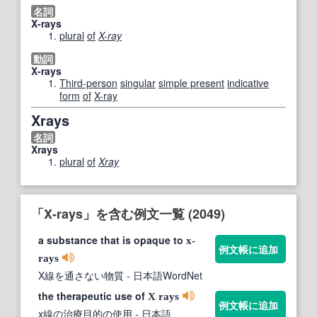
名詞
X-rays
plural
of
X-ray
動詞
X-rays
Third-person
singular
simple present
indicative
form
of
X-ray
Xrays
名詞
Xrays
plural
of
Xray
「X-rays」を含む例文一覧 (2049)
a substance that is opaque to
x-
例文帳に追加
rays
X線を通さない物質
- 日本語WordNet
the therapeutic use of
X rays
例文帳に追加
x線の治療目的の使用
- 日本語