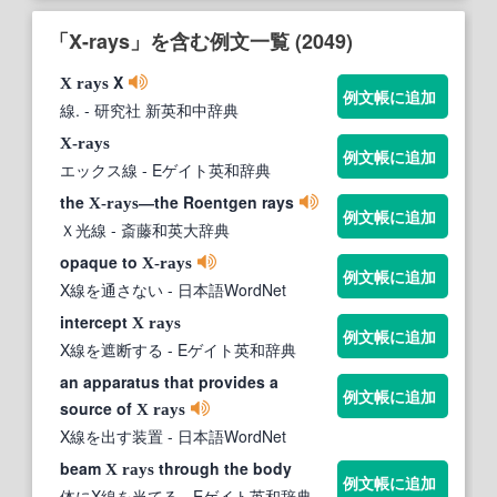
「X-rays」を含む例文一覧 (2049)
X
X rays
例文帳に追加
線.
- 研究社 新英和中辞典
X‐rays
例文帳に追加
エックス線
- Eゲイト英和辞典
the
―the Roentgen rays
X-rays
例文帳に追加
Ｘ光線
- 斎藤和英大辞典
opaque to
X-rays
例文帳に追加
X線を通さない
- 日本語WordNet
intercept
X rays
例文帳に追加
X線を遮断する
- Eゲイト英和辞典
an apparatus that provides a
例文帳に追加
source of
X rays
X線を出す装置
- 日本語WordNet
beam
through the body
X rays
例文帳に追加
体にX線を当てる
- Eゲイト英和辞典