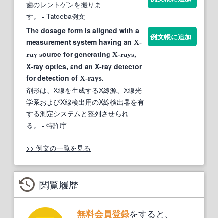
歯のレントゲンを撮りま
す。
- Tatoeba例文
The dosage form is aligned with a
例文帳に追加
measurement system having an
X-
ource for generating
,
ray s
X-rays
X-ray optics, and an X-ray detector
for detection of
.
X-rays
剤形は、X線を生成するX線源、X線光
学系およびX線検出用のX線検出器を有
する測定システムと整列させられ
る。
- 特許庁
>> 例文の一覧を見る
閲覧履歴
をすると、
無料会員登録