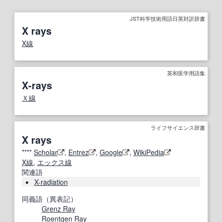
JST科学技術用語日英対訳辞書
X rays
X線
英和医学用語集
X-rays
Ｘ線
ライフサイエンス辞書
X rays
****
Scholar
,
Entrez
,
Google
,
WikiPedia
X線
,
エックス線
関連語
X-radiation
同義語（異表記）
Grenz Ray
Roentgen Ray