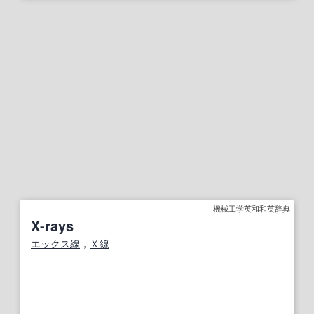
機械工学英和和英辞典
X-rays
エックス線
，
Ｘ線