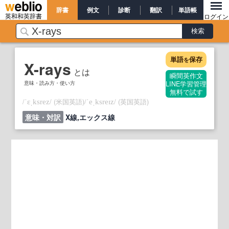
辞書
例文
診断
翻訳
単語帳
英和和英辞書
ログイン
単語
保存
を
X-rays
とは
瞬間英作文
意味・読み方・使い方
LINE学習管理
無料で試す
/
/
(米国英語)
/
/
(英国英語)
ˈɛˌksrez
ˈeˌksreɪz
意味・対訳
X線,エックス線