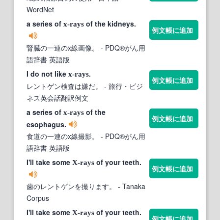
WordNet
a series of
of the kidneys.
x-rays
例文帳に追加
腎臓の一連のx線画像。
- PDQ®がん用
語辞書 英語版
I do not like
.
x-rays
例文帳に追加
レントゲン検査は嫌だ。
- 旅行・ビジ
ネス英会話翻訳例文
a series of
of the
x-rays
例文帳に追加
esophagus.
食道の一連のx線撮影。
- PDQ®がん用
語辞書 英語版
I'll take some
of your teeth.
X-rays
例文帳に追加
歯のレントゲンを撮ります。
- Tanaka
Corpus
I'll take some
of your teeth.
X-rays
例文帳に追加