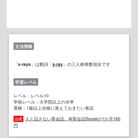
文法情報
「
x-rays
」は動詞「
x-ray
」の三人称単数現在です
学習レベル
レベル：レベル10
学校レベル：大学院以上の水準
英検：1級以上合格に覚えておきたい単語
人と話さない英会話。AI英会話Speakが1か月180
公式
円