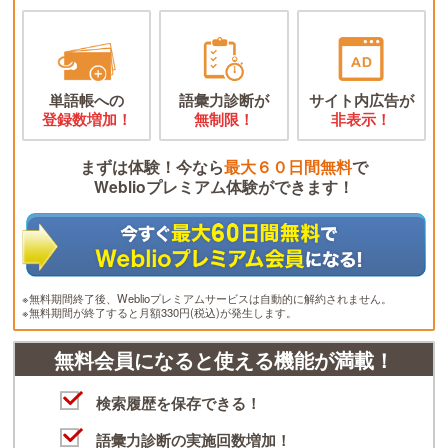
単語帳への
語彙力診断が
サイト内広告が
登録数増加！
無制限！
非表示！
まずは体験！今なら
最大６０日間無料
で
Weblioプレミアム体験ができます！
※無料期間終了後、Weblioプレミアムサービスは自動的に解約されません。
※無料期間が終了すると月額330円(税込)が発生します。
無料会員になると使える機能が満載！
検索履歴を保存できる！
語彙力診断の実施回数増加！