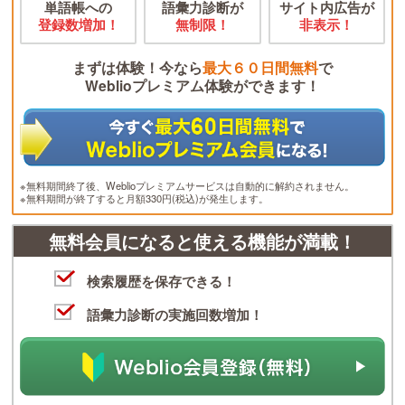
単語帳への
語彙力診断が
サイト内広告が
登録数増加！
無制限！
非表示！
まずは体験！今なら
最大６０日間無料
で
Weblioプレミアム体験ができます！
※無料期間終了後、Weblioプレミアムサービスは自動的に解約されません。
※無料期間が終了すると月額330円(税込)が発生します。
無料会員になると使える機能が満載！
検索履歴を保存できる！
語彙力診断の実施回数増加！