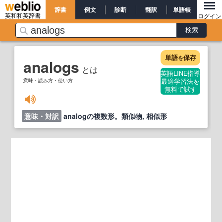
辞書
例文
診断
翻訳
単語帳
英和和英辞書
ログイン
単語
保存
を
analogs
とは
英語LINE指導
意味・読み方・使い方
最適学習法を
無料で試す
意味・対訳
analogの複数形。類似物, 相似形