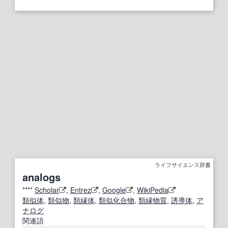
ライフサイエンス辞書
analogs
****
Scholar
,
Entrez
,
Google
,
WikiPedia
類似体
,
類似物
,
類縁体
,
類似化合物
,
類縁
物質
,
誘導体
,
ア
ナログ
関連語