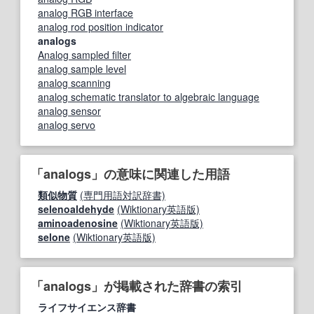
analog RGB interface
analog rod position indicator
analogs
Analog sampled filter
analog sample level
analog scanning
analog schematic translator to algebraic language
analog sensor
analog servo
「analogs」の意味に関連した用語
類似物質
(専門用語対訳辞書)
selenoaldehyde
(Wiktionary英語版)
aminoadenosine
(Wiktionary英語版)
selone
(Wiktionary英語版)
「analogs」が掲載された辞書の索引
ライフサイエンス辞書