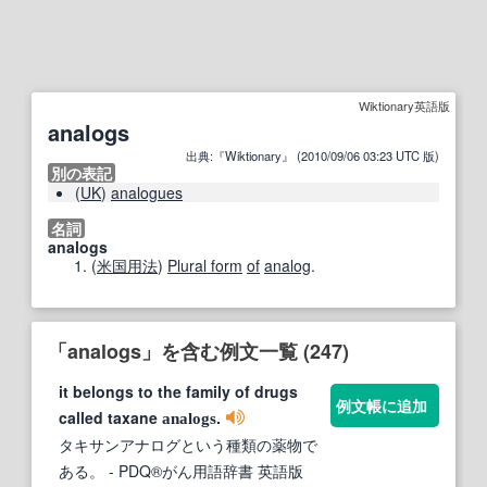
Wiktionary英語版
analogs
出典:『Wiktionary』 (2010/09/06 03:23 UTC 版)
別の表記
(
UK
)
analogues
名詞
analogs
(
米国
用法
)
Plural form
of
analog
.
「analogs」を含む例文一覧 (247)
it belongs to the family of drugs
例文帳に追加
called taxane
.
analogs
タキサンアナログという種類の薬物で
ある。
- PDQ®がん用語辞書 英語版