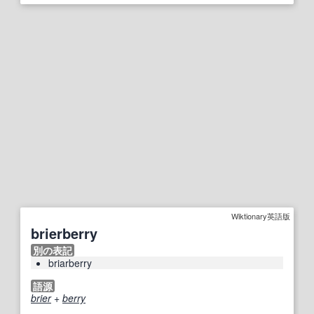
Wiktionary英語版
brierberry
別の表記
briarberry
語源
brier
+‎
berry