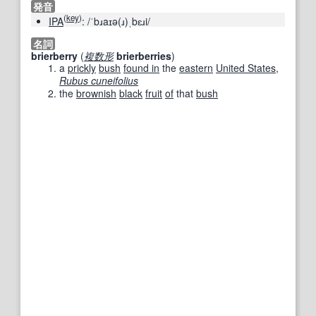
発音
(
key
)
IPA
:
/ˈbɹaɪə(ɹ)ˌbɛɹi/
名詞
brierberry
(
複数形
brierberries
)
a
prickly
bush
found in
the
eastern
United States
,
Rubus cuneifolius
the
brownish
black
fruit
of
that
bush