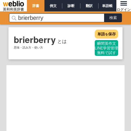
辞書
例文
診断
翻訳
単語帳
英和和英辞書
ログイン
単語
保存
を
brierberry
とは
瞬間英作文
意味・読み方・使い方
LINE学習管理
無料で試す