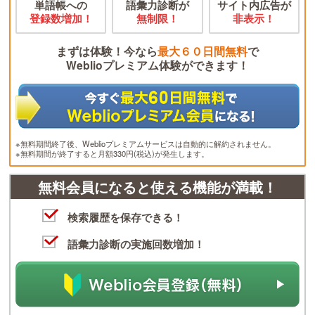
単語帳への
語彙力診断が
サイト内広告が
登録数増加！
無制限！
非表示！
まずは体験！今なら
最大６０日間無料
で
Weblioプレミアム体験ができます！
※無料期間終了後、Weblioプレミアムサービスは自動的に解約されません。
※無料期間が終了すると月額330円(税込)が発生します。
無料会員になると使える機能が満載！
検索履歴を保存できる！
語彙力診断の実施回数増加！