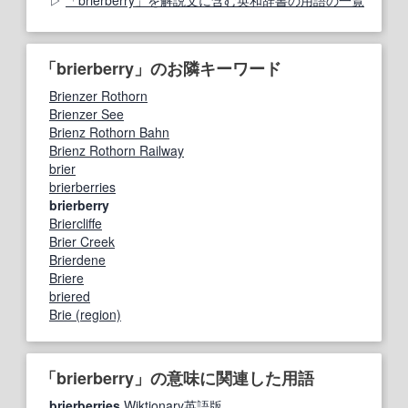
「brierberry」のお隣キーワード
Brienzer Rothorn
Brienzer See
Brienz Rothorn Bahn
Brienz Rothorn Railway
brier
brierberries
brierberry
Briercliffe
Brier Creek
Brierdene
Briere
briered
Brie (region)
「brierberry」の意味に関連した用語
brierberries
Wiktionary英語版