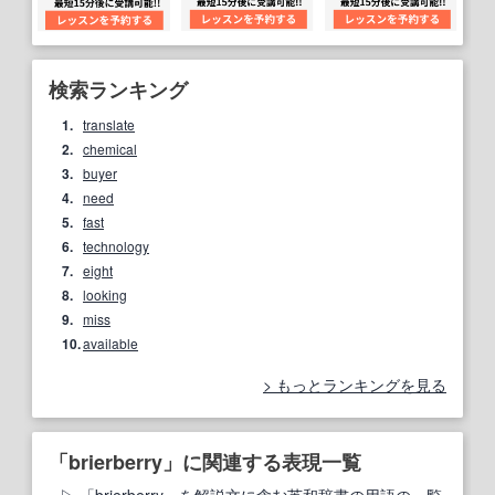
検索ランキング
1.
translate
2.
chemical
3.
buyer
4.
need
5.
fast
6.
technology
7.
eight
8.
looking
9.
miss
10.
available
もっとランキングを見る
「brierberry」に関連する表現一覧
「brierberry」を解説文に含む英和辞書の用語の一覧