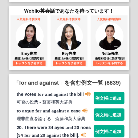
Weblio英会話であなたを待っています！
「for and against」を含む例文一覧 (8839)
the votes
the bill
for
and
against
例文帳に追加
可否の投票
- 斎藤和英大辞典
to argue
a case
for
and
against
例文帳に追加
理非曲直を論ずる
- 斎藤和英大辞典
20. There were 34 ayes
20 noes
and
例文帳に追加
[34
20
the bill].
for
and
against