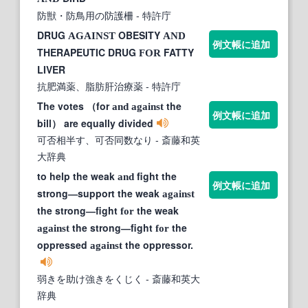
防獣・防鳥用の防護柵
- 特許庁
DRUG
OBESITY
AGAINST
AND
例文帳に追加
THERAPEUTIC DRUG
FATTY
FOR
LIVER
抗肥満薬、脂肪肝治療薬
- 特許庁
The votes （for
the
and
against
例文帳に追加
bill） are equally divided
可否相半す、可否同数なり
- 斎藤和英
大辞典
to help the weak
fight the
and
例文帳に追加
strong―support the weak
against
the strong―fight
the weak
for
the strong―fight
the
against
for
oppressed
the oppressor.
against
弱きを助け強きをくじく
- 斎藤和英大
辞典