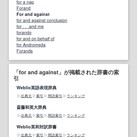
for a nap
Forand
For and against
for and against conclusion
for . . .and me
forando
for and on behalf of
for Andromeda
Forands
「for and against」が掲載された辞書の索
引
Weblio英語表現辞典
出典元
索引
用語索引
ランキング
斎藤和英大辞典
出典元
索引
用語索引
ランキング
Weblio英和対訳辞書
出典元
索引
用語索引
ランキング