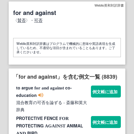
Weblio英和対訳辞書
for and against
〈
賛否
〉・
可否
Weblio英和対訳辞書はプログラムで機械的に意味や英語表現を生成
しているため、不適切な項目が含まれていることもあります。ご了
承くださいませ。
「for and against」を含む例文一覧 (8839)
to argue
co-
for
and
against
例文帳に追加
education
混合教育の可否を論ずる
- 斎藤和英大
辞典
PROTECTIVE FENCE
FOR
例文帳に追加
PROTECTING
ANIMAL
AGAINST
BIRD
AND