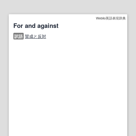
Weblio英語表現辞典
For and against
訳語
賛成と反対