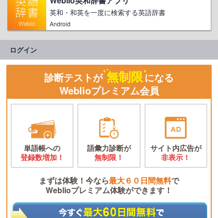
Weblio英和辞書アプリ
英和・和英を一度に検索する英語辞書
Android
ログイン
無制限
診断テストが
になる
Weblioプレミアム会員
単語帳への
語彙力診断が
サイト内広告が
登録数増加！
無制限！
非表示！
まずは体験！今なら
最大６０日間無料
で
Weblioプレミアム体験ができます！