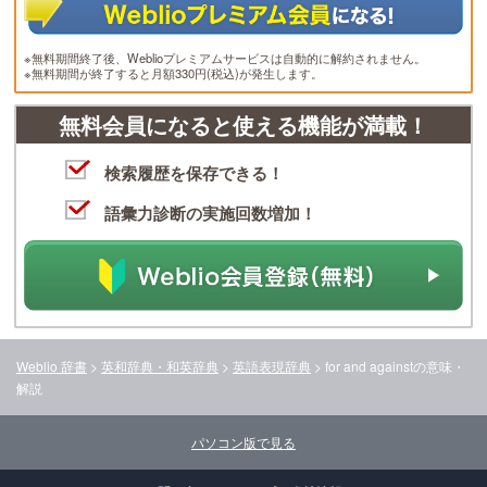
※無料期間終了後、Weblioプレミアムサービスは自動的に解約されません。
※無料期間が終了すると月額330円(税込)が発生します。
無料会員になると使える機能が満載！
検索履歴を保存できる！
語彙力診断の実施回数増加！
Weblio 辞書
>
英和辞典・和英辞典
>
英語表現辞典
>
for and against
の意味・
解説
パソコン版で見る