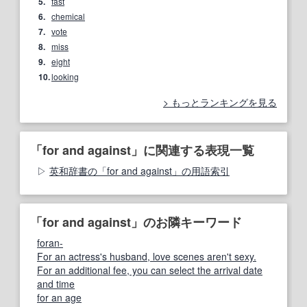
5.
fast
6.
chemical
7.
vote
8.
miss
9.
eight
10.
looking
もっとランキングを見る
「for and against」に関連する表現一覧
英和辞書の「for and against」の用語索引
「for and against」のお隣キーワード
foran-
For an actress's husband, love scenes aren't sexy.
For an additional fee, you can select the arrival date
and time
for an age