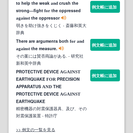
to help the weak
crush the
and
例文帳に追加
strong―fight
the oppressed
for
the oppressor
against
弱きを助け強きをくじく
- 斎藤和英大
辞典
There are arguments both
for
and
例文帳に追加
the measure.
against
その案には賛否両論がある.
- 研究社
新和英中辞典
PROTECTIVE DEVICE
AGAINST
例文帳に追加
EARTHQUAKE
PRECISION
FOR
APPARATUS
THE
AND
PROTECTIVE DEVICE
AGAINST
EARTHQUAKE
精密機器の対震保護器具、及び、その
対震保護装置
- 特許庁
>> 例文の一覧を見る