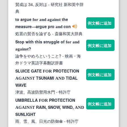
賛成は 34, 反対は
- 研究社 新和英中辞
典
to argue
the
for
and
against
例文帳に追加
measure―argue pro
con
and
処置の賛否を論ずる
- 斎藤和英大辞典
Stop with this struggle of
for
and
例文帳に追加
?
against
論争をやめろということ?
- 映画・海
外ドラマ英語字幕翻訳辞書
SLUICE GATE
PROTECTION
FOR
例文帳に追加
TSUNAMI
TIDAL
AGAINST
AND
WAVE
津波、高波防禦用水門
- 特許庁
UMBRELLA
PROTECTION
FOR
例文帳に追加
RAIN, SNOW, WIND,
AGAINST
AND
SUNLIGHT
雨、雪、風、日光の防御傘
- 特許庁