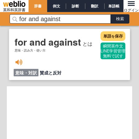
辞書
例文
診断
翻訳
単語帳
英和和英辞書
ログイン
単語
保存
を
for and against
とは
瞬間英作文
意味・読み方・使い方
LINE学習管理
無料で試す
意味・対訳
賛成と反対