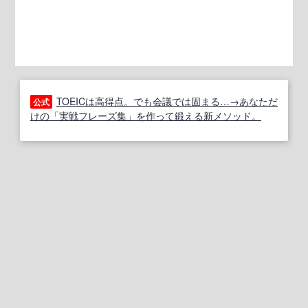
TOEICは高得点。でも会議では固まる…→あなただ
公式
けの「実戦フレーズ集」を作って鍛える新メソッド。