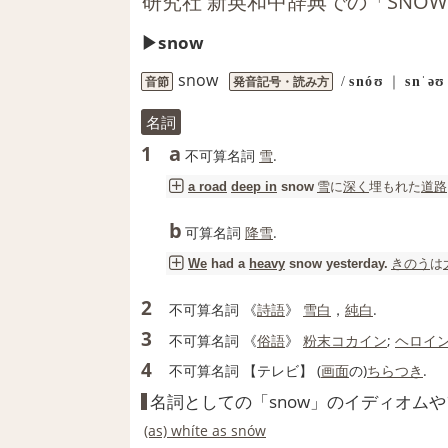
研究社 新英和中辞典での「SNO
snow
snow
音節
発音記号・読み方
/
snóʊ
｜
snˈəʊ
名詞
a
1
不可算名詞
雪
.
雪
に
深く
埋もれた
道路
a road
deep in
snow
b
可算名詞
降雪
.
きのう
は
We
had a
heavy
snow
yesterday.
2
不可算名詞
《
詩語
》
雪白
，
純白
.
3
不可算名詞
《
俗語
》
粉末
コカイン
;
ヘロイ
4
不可算名詞
【
テレビ
】
(
画面
の)
ちらつき
.
名詞としての「snow」のイディオム
(as) whíte as snów