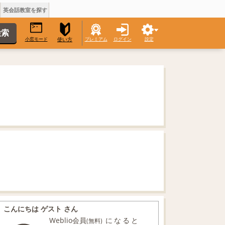
英会話教室を探す
小窓モード
プレミアム
ログイン
設定
使い方
こんにちは ゲスト さん
Weblio会員
になると
(無料)