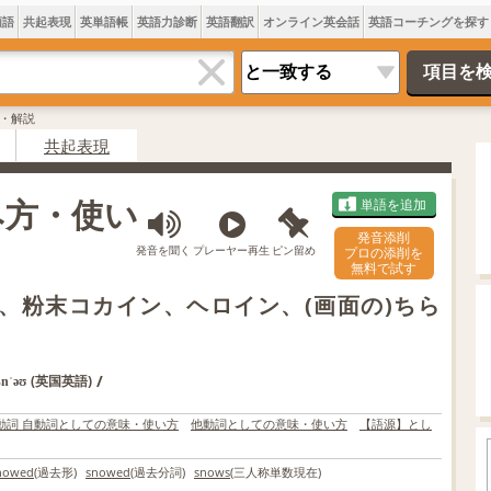
類語
共起表現
英単語帳
英語力診断
英語翻訳
オンライン英会話
英語コーチングを探す
味・解説
共起表現
み方・使い
単語を追加
発音添削
発音を聞く
プレーヤー再生
ピン留め
プロの添削を
無料で試す
、粉末コカイン、ヘロイン、(画面の)ちら
/
(英国英語)
snˈəʊ
動詞 自動詞としての意味・使い方
他動詞としての意味・使い方
【語源】とし
nowed
(過去形)
snowed
(過去分詞)
snows
(三人称単数現在)