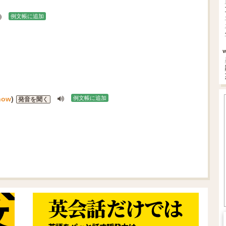
例文帳に追加
now
)
例文帳に追加
発音を聞く