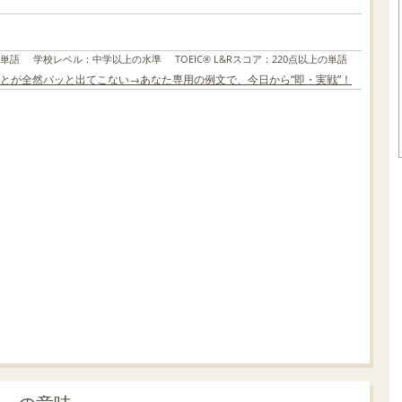
の単語
学校レベル
：
中学以上の水準
TOEIC® L&Rスコア
：
220点以上の単語
とが全然パッと出てこない→あなた専用の例文で、今日から“即・実戦”！
L
o
/
U
a
n
d
m
e
u
d
t
:
e
4
1
.
2
1
%