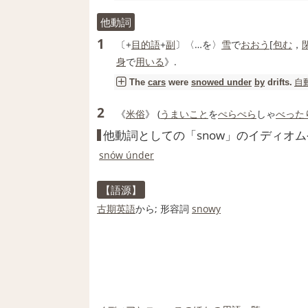
他動詞
1
〔+
目的語
+
副
〕〈…を〉
雪
で
おおう
[
包む
，
身
で
用いる
》.
自
The
cars
were
snowed under
by
drifts.
2
《
米
俗
》 (
うまいこと
を
ぺらぺら
しゃ
べった
他動詞としての「snow」のイディオ
snów únder
【語源】
古期
英語
から;
形容詞
snowy