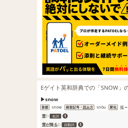
Eゲイト英和辞典での「SNOW」
snow
snow
snóʊ
複
～
音節
発音記号・
読み方
変化
雪
▷
1
名詞
雪が降る
▷
1
自動詞