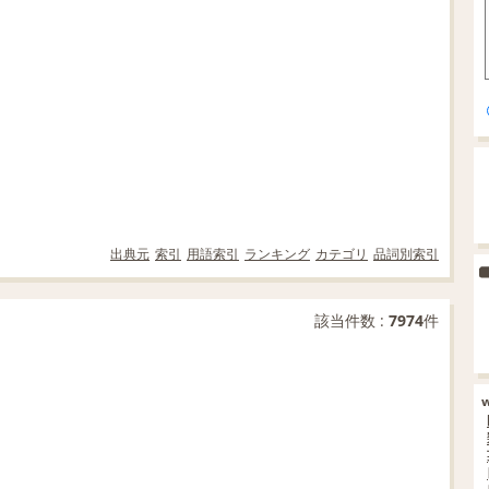
出典元
索引
用語索引
ランキング
カテゴリ
品詞別索引
該当件数 :
7974
件