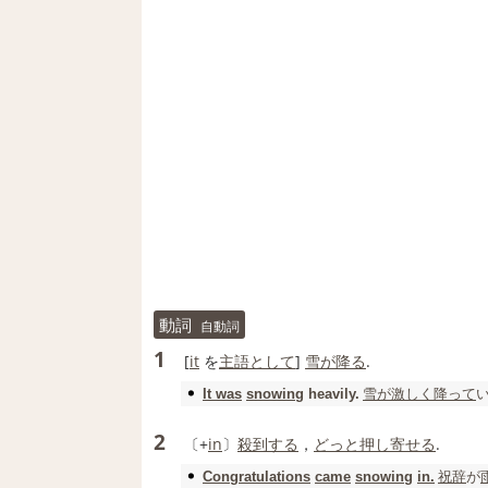
動詞
自動詞
1
[
it
を
主語
として
]
雪が降る
.
雪が
激しく
降って
い
It was
snowing
heavily.
2
〔+
in
〕
殺到する
，
どっと
押し寄せる
.
祝辞
が
Congratulations
came
snowing
in.