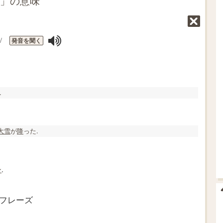
W」の意味
発音を聞く
/
.
大雪
が
降
った.
ン
.
やフレーズ