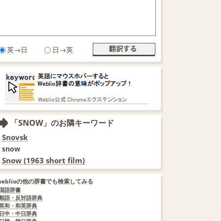
英→日
日→英
「SNOW」のお隣キーワード
Snovsk
snow
Snow (1963 short film)
weblioの他の辞書でも検索してみる
国語辞書
類語・反対語辞典
英和・和英辞典
日中・中日辞典