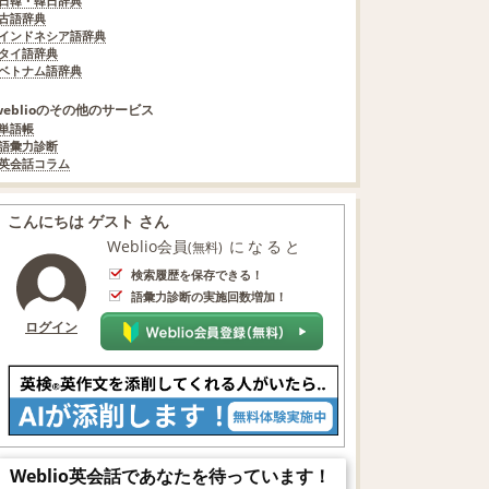
日韓・韓日辞典
古語辞典
インドネシア語辞典
タイ語辞典
ベトナム語辞典
weblioのその他のサービス
単語帳
語彙力診断
英会話コラム
こんにちは ゲスト さん
Weblio会員
になると
(無料)
検索履歴を保存できる！
語彙力診断の実施回数増加！
ログイン
Weblio英会話であなたを待っています！