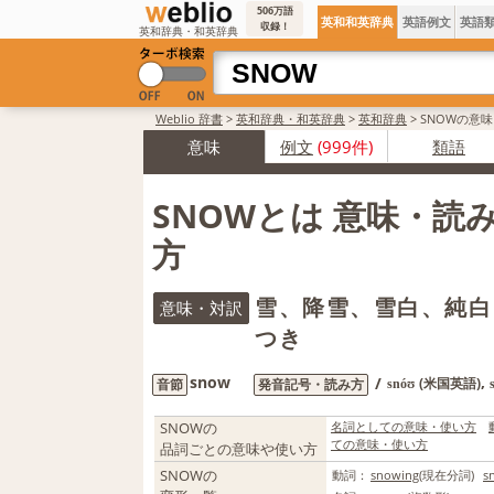
506万語
英和和英辞典
英語例文
英語
収録！
英和辞典・和英辞典
Weblio 辞書
>
英和辞典・和英辞典
>
英和辞典
>
SNOWの意
意味
例文
(999件)
類語
SNOWとは 意味・読
方
雪、降雪、雪白、純白
意味・対訳
つき
snow
,
/
(米国英語)
音節
発音記号・読み方
snóʊ
SNOWの
名詞としての意味・使い方
ての意味・使い方
品詞ごとの意味や使い方
SNOWの
動詞：
snowing
(現在分詞)
s