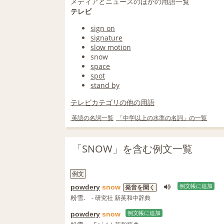
メディアとニュースのほかの用語一覧
テレビ
sign on
signature
slow motion
snow
space
spot
stand by
テレビカテゴリの他の用語
英語の名詞一覧
「中学以上の水準の名詞」の一覧
「SNOW」を含む例文一覧
例文
powdery
snow
例文帳に追加
発音を聞く
粉雪.
- 研究社 新英和中辞典
powdery
snow
例文帳に追加