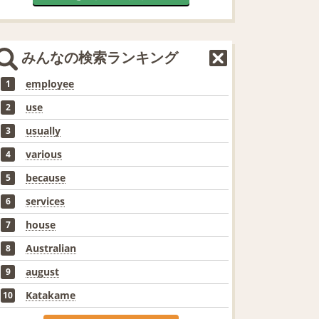
みんなの検索ランキング
employee
1
use
2
usually
3
various
4
because
5
services
6
house
7
Australian
8
august
9
Katakame
10