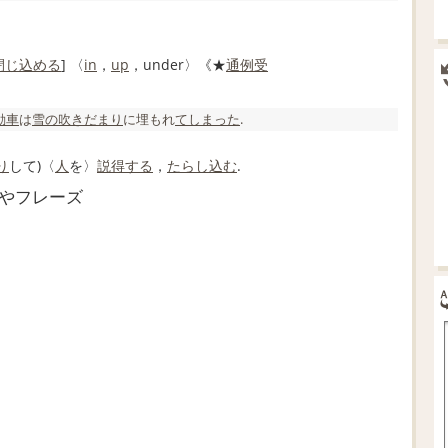
閉じ込める
] 〈
in
，
up
，under〉《★
通例
受
動車
は
雪の
吹きだまり
に埋もれ
てしまった
.
り
して)〈
人
を〉
説得する
，
たらし込む
.
ムやフレーズ