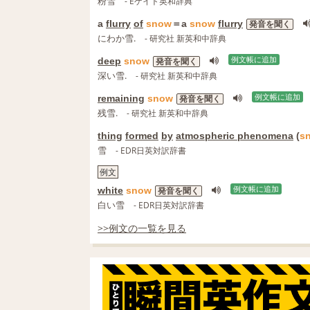
粉雪
- Eゲイト英和辞典
a
flurry
of
snow
＝a
snow
flurry
発音を聞く
にわか雪.
- 研究社 新英和中辞典
deep
snow
例文帳に追加
発音を聞く
深い雪.
- 研究社 新英和中辞典
remaining
snow
例文帳に追加
発音を聞く
残雪.
- 研究社 新英和中辞典
thing
formed
by
atmospheric phenomena
(
s
雪
- EDR日英対訳辞書
例文
white
snow
例文帳に追加
発音を聞く
白い雪
- EDR日英対訳辞書
>>例文の一覧を見る