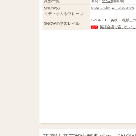
変形一覧
名詞：
snows
(複数形)
SNOWの
snow under
,
white as snow
イディオムやフレーズ
レベル
：
1
英検
：
3級以上
SNOWの学習レベル
英語会議で言いたいこ
公式