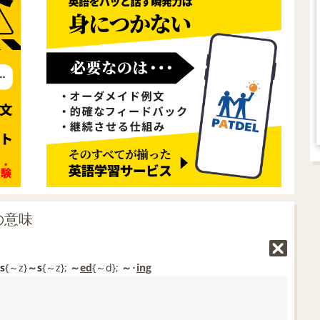
の意味
s
{～z}
～s
{～z};
～
ed
{～d};
～
･
ing