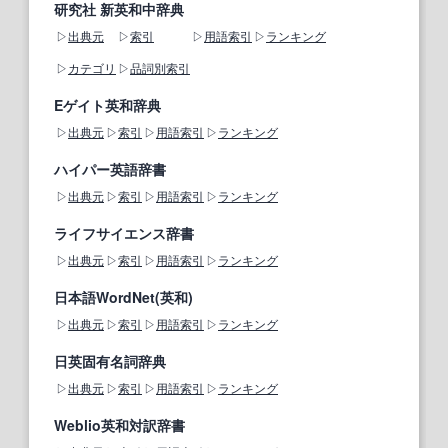
研究社 新英和中辞典
出典元
索引
用語索引
ランキング
カテゴリ
品詞別索引
Eゲイト英和辞典
出典元
索引
用語索引
ランキング
ハイパー英語辞書
出典元
索引
用語索引
ランキング
ライフサイエンス辞書
出典元
索引
用語索引
ランキング
日本語WordNet(英和)
出典元
索引
用語索引
ランキング
日英固有名詞辞典
出典元
索引
用語索引
ランキング
Weblio英和対訳辞書