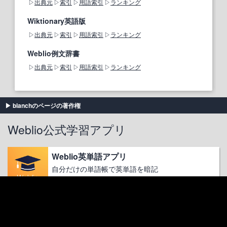
出典元
索引
用語索引
ランキング
Wiktionary英語版
出典元
索引
用語索引
ランキング
Weblio例文辞書
出典元
索引
用語索引
ランキング
blanchのページの著作権
Weblio公式学習アプリ
Weblio英単語アプリ
自分だけの単語帳で英単語を暗記
iOS
Weblio英和翻訳アプリ
2秒で翻訳、翻訳結果を話す！