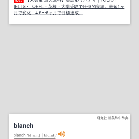
公式
IELTS・TOEFL・英検・大学受験で圧倒的実績。最短1ヶ
月で変化、4.5〜6ヶ月で目標達成。
研究社 新英和中辞典
blanch
blanch
/
blˈæntʃ
｜
blάːntʃ
/