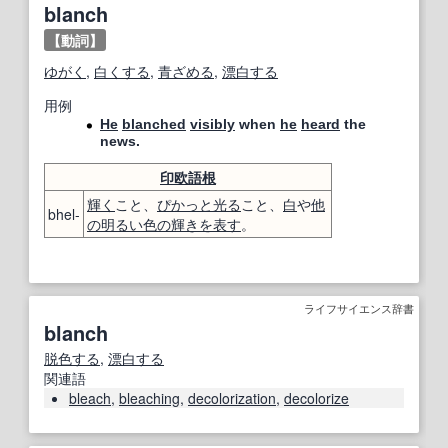
blanch
【動詞】
ゆがく
,
白くする
,
青ざめる
,
漂白する
用例
He
blanched
visibly
when
he
heard
the
news.
印欧語
根
輝く
こと、
ぴかっと光る
こと、
白
や
他
bhel-
の
明るい
色の
輝き
を表す
。
ライフサイエンス辞書
blanch
脱色する
,
漂白する
関連語
bleach
,
bleaching
,
decolorization
,
decolorize