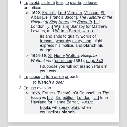
To
avoid
,
as from
fear
;
to
evade
;
to leave
unnoticed.
1622
,
Francis
,
Lord
Verulam
,
Viscount
St.
Alban
[
i.e.
Francis Bacon
],
The
Historie
of the
Raigne
of
King
Henry
the
Seventh
,
[
…
]
,
London
:
[
…
]
W
[
illiam
]
Stansby for
Matthew
Lownes, and
William
Barret
,
:
→OCLC
Ifs
and
ands
to
qualify
words
of
treason
;
whereby
every man
might
express
his
malice
, and
blanch
his
danger.
1624-39
,
Sir
Henry
Wotton
,
Reliquiæ
Wottonianæ
(
published
1651),
page 343
I suppose
you will
not
blanch
Paris
in
your way.
To
cause
to
turn aside
or
back.
to
blanch
a
deer
To
use
evasion.
1625
,
Francis
[
Bacon
], “
Of
Counsel
”,
in
The
Essayes
[
…
]
,
3rd
edition
,
London
:
[
…
]
Iohn
Haviland
for
Hanna
Barret
,
:
→OCLC
Books
will
speak
plain
, when
counsellors
blanch
.