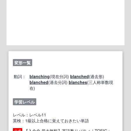
変形一覧
動詞：
blanching
(現在分詞)
blanched
(過去形)
blanched
(過去分詞)
blanches
(三人称単数現
在)
学習レベル
レベル：レベル11
英検：1級以上合格に覚えておきたい単語
【入会金 最大無料】英語塾リバティ｜TOEIC・