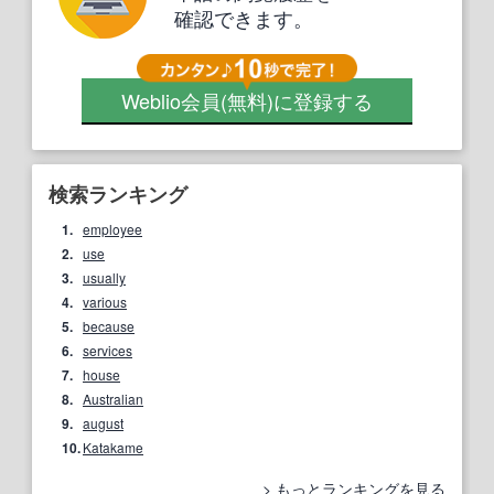
確認できます。
Weblio会員
(無料)
に登録する
検索ランキング
1.
employee
2.
use
3.
usually
4.
various
5.
because
6.
services
7.
house
8.
Australian
9.
august
10.
Katakame
もっとランキングを見る