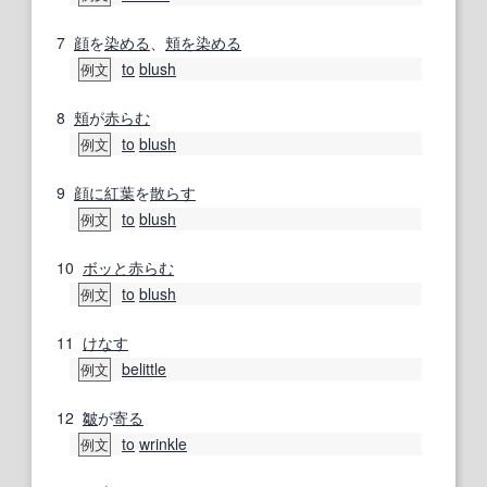
7
顔
を
染める
、
頬を染める
to
blush
例文
8
頬
が
赤らむ
to
blush
例文
9
顔に
紅葉
を
散らす
to
blush
例文
10
ボッと
赤らむ
to
blush
例文
11
けなす
belittle
例文
12
皺
が
寄る
to
wrinkle
例文