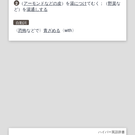
2
（
アーモンド
などの
皮
）を
湯
につけ
てむく；（
野菜
な
ど）を
湯通しする
自動詞
〈
恐怖
などで〉
青ざめる
〈with〉
ハイパー英語辞書