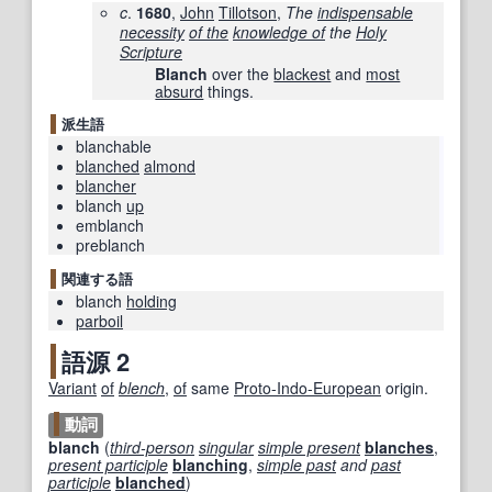
c
.
1680
,
John
Tillotson
,
The
indispensable
necessity
of the
knowledge of
the
Holy
Scripture
Blanch
over the
blackest
and
most
absurd
things.
派生語
blanchable
blanched
almond
blancher
blanch
up
emblanch
preblanch
関連する語
blanch
holding
parboil
語源 2
Variant
of
blench
,
of
same
Proto-Indo-European
origin.
動詞
blanch
(
third-person
singular
simple present
blanches
,
present participle
blanching
,
simple past
and
past
participle
blanched
)