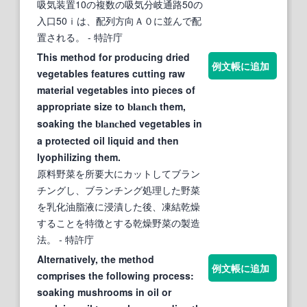
吸気装置10の複数の吸気分岐通路50の
入口50ｉは、配列方向Ａ０に並んで配
置される。
- 特許庁
This method for producing dried
例文帳に追加
vegetables features cutting raw
material vegetables into pieces of
appropriate size to
them,
blanch
soaking the
ed vegetables in
blanch
a protected oil liquid and then
lyophilizing them.
原料野菜を所要大にカットしてブラン
チングし、ブランチング処理した野菜
を乳化油脂液に浸漬した後、凍結乾燥
することを特徴とする乾燥野菜の製造
法。
- 特許庁
Alternatively, the method
例文帳に追加
comprises the following process:
soaking mushrooms in oil or