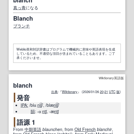
真っ青
になる
Blanch
ブランチ
Weblio英和対訳辞書はプログラムで機械的に意味や英語表現を生成
しているため、不適切な項目が含まれていることもあります。ご了
承くださいませ。
Wiktionary英語版
blanch
出典
:『
Wiktionary
』 (2026/01/26
20
:
21
UTC
版
)
発音
IPA:
/blɑː
nt
͡ʃ/
,
/blæ
nt
͡ʃ/
韻
:
-ɑː
nt
ʃ
,
-æ
nt
ʃ
語源 1
From
中期
英語
blaunchen
, from
Old French
blanchir
,