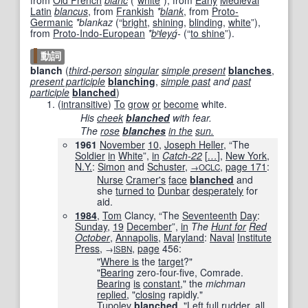
from
Old French
blanc
(
“
white
”
)
, from
Early
Medieval
Latin
blancus
, from
Frankish
*
blank
, from
Proto-
Germanic
*blankaz
(
“
bright
,
shining
,
blinding
,
white
”
)
,
from
Proto-Indo-European
*
bʰ
ley
ǵ-
(
“
to shine
”
)
.
動詞
blanch
(
third-person
singular
simple present
blanches
,
present participle
blanching
,
simple past
and
past
participle
blanched
)
(
intransitive
)
To
grow
or
become
white.
His
cheek
blanched
with fear.
The
rose
blanches
in the
sun.
1961
November
10
,
Joseph Heller
, “The
Soldier
in
White
”,
in
Catch-22
[
…
]
,
New York
,
N.Y.
:
Simon
and
Schuster
,
,
page
171
:
→OCLC
Nurse
Cramer
's
face
blanched
and
she
turned to
Dunbar
desperately
for
aid.
1984
,
Tom
Clancy, “The
Seventeenth
Day
:
Sunday
,
19
December
”,
in
The
Hunt for
Red
October
,
Annapolis
,
Maryland
:
Naval
Institute
Press
,
,
page
456
:
→
ISBN
"
Where is
the
target
?"
"
Bearing
zero-four-five, Comrade.
Bearing
is
constant
," the
michman
replied
, "
closing
rapidly."
Tupolev
blanched
. "
Left
full
rudder
, all