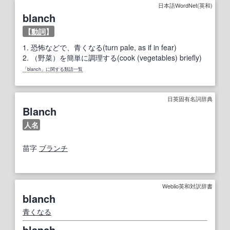
日本語WordNet(英和)
blanch
【
動詞
】
1.
恐怖などで、青くなる(turn pale, as if in fear)
2.
（野菜）を簡単に調理する(cook (vegetables) briefly)
「blanch」に関する類語一覧
日英固有名詞辞典
Blanch
人名
苗字
ブランチ
Weblio英和対訳辞書
blanch
青くなる
blanch