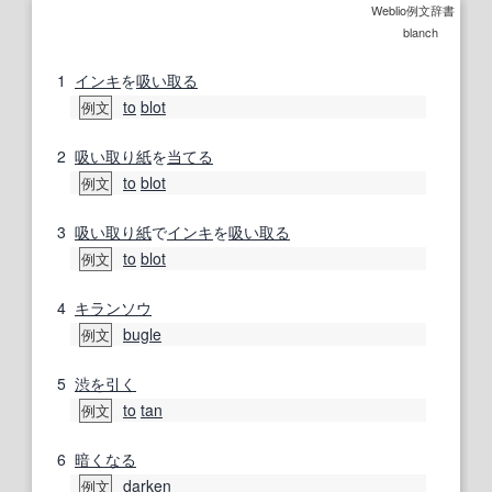
Weblio例文辞書
blanch
1
インキ
を
吸い取る
to
blot
例文
2
吸い取り紙
を
当てる
to
blot
例文
3
吸い取り紙
で
インキ
を
吸い取る
to
blot
例文
4
キランソウ
bugle
例文
5
渋
を引く
to
tan
例文
6
暗くなる
darken
例文