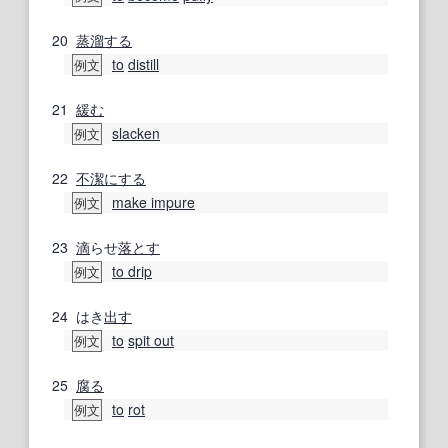
20
蒸溜する
to
distill
例文
21
緩む
slacken
例文
22
不潔にする
make impure
例文
23
滴
らせ
落とす
to drip
例文
24
はき
出す
to
spit out
例文
25
腐る
to
rot
例文