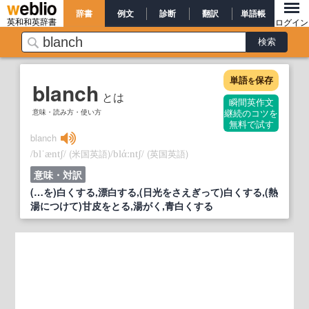
辞書
例文
診断
翻訳
単語帳
英和和英辞書
ログイン
単語
保存
を
blanch
とは
瞬間英作文
意味・読み方・使い方
継続のコツを
無料で試す
blanch
/
/
(米国英語)
/
/
(英国英語)
blˈæntʃ
blάːntʃ
意味・対訳
(…を)白くする,漂白する,(日光をさえぎって)白くする,(熱
湯につけて)甘皮をとる,湯がく,青白くする