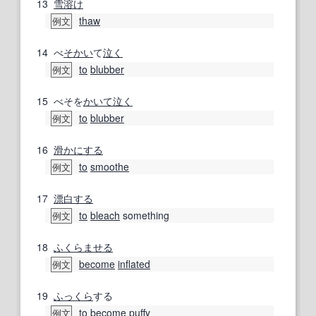
13
雪溶け
thaw
例文
14
べ
そかい
て
泣く
to
blubber
例文
15
べそを
かいて
泣く
to
blubber
例文
16
滑か
にする
to
smoothe
例文
17
漂白する
to
bleach
something
例文
18
ふくらませる
become
inflated
例文
19
ふっくら
する
to
become
puffy
例文