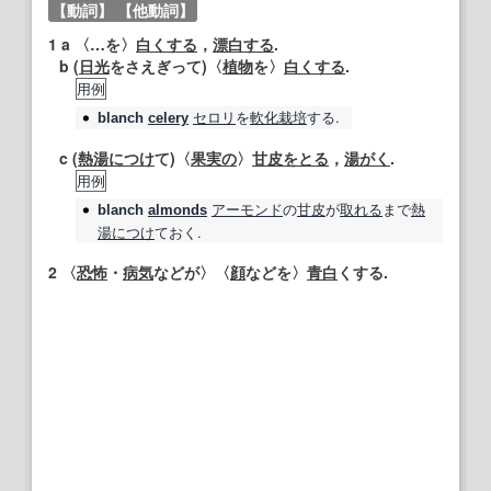
【動詞】
【他動詞】
1
a 〈…を〉
白くする
，
漂白する
.
b (
日光
をさえぎって)〈
植物
を〉
白くする
.
用例
セロリ
を
軟化栽培
する.
blanch
celery
c (
熱湯
につけ
て)〈
果実の
〉
甘皮
をとる
，
湯がく
.
用例
アーモンド
の
甘皮
が
取れる
まで
熱
blanch
almonds
湯
につけ
ておく.
2
〈
恐怖
・
病気
などが〉〈
顔
などを〉
青白
くする.