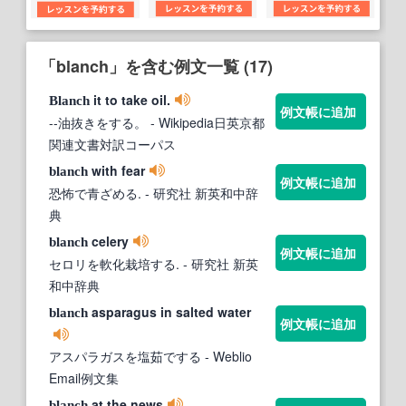
「blanch」を含む例文一覧 (17)
it to take oil.
Blanch
例文帳に追加
--油抜きをする。
- Wikipedia日英京都
関連文書対訳コーパス
with fear
blanch
例文帳に追加
恐怖で青ざめる.
- 研究社 新英和中辞
典
celery
blanch
例文帳に追加
セロリを軟化栽培する.
- 研究社 新英
和中辞典
asparagus in salted water
blanch
例文帳に追加
アスパラガスを塩茹でする
- Weblio
Email例文集
at the news
blanch