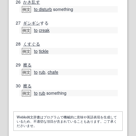
26
かき乱す
to disturb
something
例文
27
ギシギシ
する
to
creak
例文
28
くすぐる
to
tickle
例文
29
擦る
to
rub
,
chafe
例文
30
擦る
to
rub
something
例文
Weblio例文辞書はプログラムで機械的に意味や英語表現を生成して
いるため、不適切な項目が含まれていることもあります。ご了承く
ださいませ。