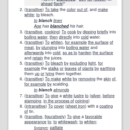
ahead
flank
!"
(
transitive
)
To take
the
color
out of
, and
make
white
;
to
bleach.
to
blanch
linen
Age
has
blanched
his hair.
(
transitive
,
cooking
)
To
cook
by
dipping
briefly
into
boiling water
,
then
directly
into
cold
water.
(
transitive
)
To
whiten
,
for example
the surface
of
meat
,
by
plunging
into
boiling water
and
afterwards
into
cold
,
so as to
harden
the surface
and
retain
the juices.
(
transitive
)
To
bleach
by
excluding
light
,
for
example
the
stalks
or
leaves
of
plants
by
earthing
them
up
or
tying
them together.
(
transitive
)
To make
white
by
removing
the
skin
of
,
for example
by
scalding.
to
blanch
almonds
(
transitive
)
To
give
a
white
lustre
to
(
silver
,
before
stamping
,
in the process of
coining
)
(
intransitive
)
To
cover
(
sheet iron
) with a
coating
of
tin.
(
transitive
,
figuratively
)
To
give
a
favorable
appearance
to
;
to
whitewash
;
to
whiten
;
palliate
Synonym
: