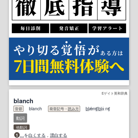
Eゲイト英和辞典
blanch
blanch
bl
ǽnʧ|
bl
ɑ́ːnʧ
音節
発音記号・
読み方
動詞
他動詞
1
…
を
白くする
，
漂白する