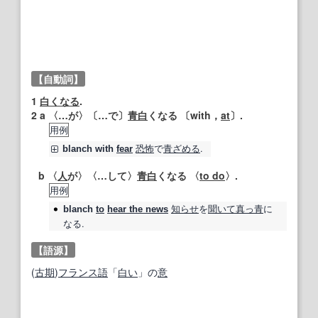
【自動詞】
1
白くなる
.
2
a 〈…が〉〔…で〕
青白
くなる 〔with，
at
〕.
用例
恐怖
で
青ざめる
.
blanch
with
fear
b 〈
人
が〉〈…して〉
青白
くなる 〈
to do
〉.
用例
知らせ
を
聞いて
真っ青
に
blanch
to
hear the news
なる.
【語源】
(
古期
)
フランス語
「
白い
」の
意