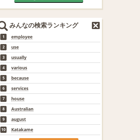
みんなの検索ランキング
employee
1
use
2
usually
3
various
4
because
5
services
6
house
7
Australian
8
august
9
Katakame
10