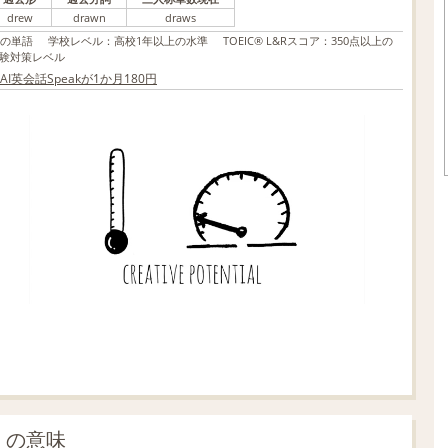
drew
drawn
draws
上の単語
学校レベル
：
高校1年以上の水準
TOEIC® L&Rスコア
：
350点以上の
験対策レベル
英会話Speakが1か月180円
」の意味