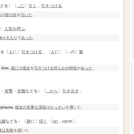
どを〉〔
…に
〕
引く
，
引きつける
.
装
は
皆の
目
を
引いた
.
の〉
人気
を呼ぶ
.
物
は
大入り
で
あった
.
心
を〔
人
に〕
引きつける
，〈
人
に〉〔…の〕
魅
彼に
は
彼女
を
引きつける
何らかの
特性
が
あった
.
o
him.
い
・
攻撃
・
非難
などを〉〔
…から
〕
引き出す
，
彼女の
見事な
演技
は
かっさい
を
博
した.
plause.
破滅
などを〉〔
身
に〕
招く
〔
on
，upon〕.
彼は
失敗
を
招
いた.