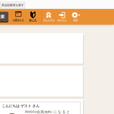
英会話教室を探す
小窓モード
プレミアム
ログイン
設定
使い方
こんにちは ゲスト さん
Weblio会員
になると
(無料)