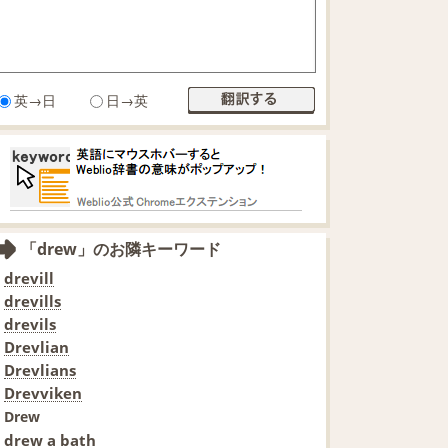
英→日
日→英
「drew」のお隣キーワード
drevill
drevills
drevils
Drevlian
Drevlians
Drevviken
Drew
drew a bath