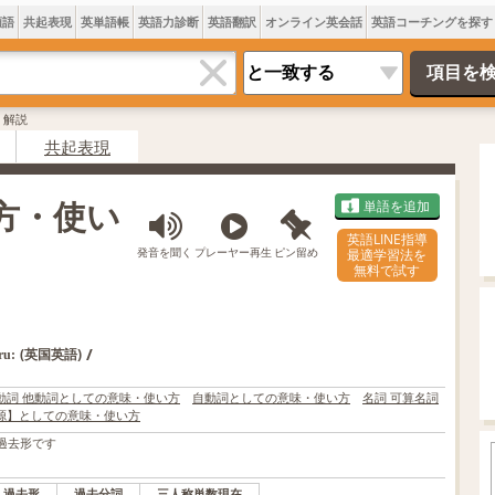
類語
共起表現
英単語帳
英語力診断
英語翻訳
オンライン英会話
英語コーチングを探す
・解説
共起表現
み方・使い
単語を追加
英語LINE指導
発音を聞く
プレーヤー再生
ピン留め
最適学習法を
無料で試す
/
(英国英語)
ru:
動詞 他動詞としての意味・使い方
自動詞としての意味・使い方
名詞 可算名詞
源】としての意味・使い方
過去形です
過去形
過去分詞
三人称単数現在