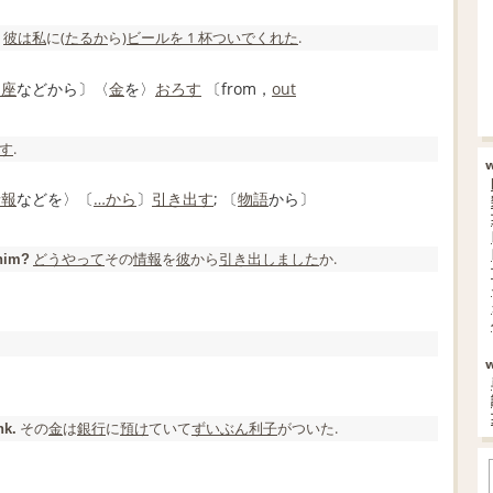
彼は
私
に(
たるか
ら)
ビール
を 1 杯
ついで
くれた
.
口座
などから〕〈
金
を〉
おろす
〔from，
out
す
.
情報
などを〉〔
…から
〕
引き出す
; 〔
物語
から〕
どうやって
その
情報
を
彼
から
引き出し
ました
か.
im?
その
金
は
銀行
に
預け
ていて
ずいぶん
利子
がついた.
nk.