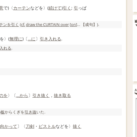
意
で)〈
カーテン
などを〉(
続けて
)
引く
;
引
っぱ
テン
を引く
(
cf.
draw
the CURTAIN over
[
on
]…
【成句】
).
を〉(
無理に
)〔
…に
〕
引き入れる
.
入れる
.
のを
〉〔
…から
〕
引き抜く
，
抜き取る
の
板
からくぎを
引き
抜
いた.
向かって
〕〈
刀剣
・
ピストル
などを〉
抜く