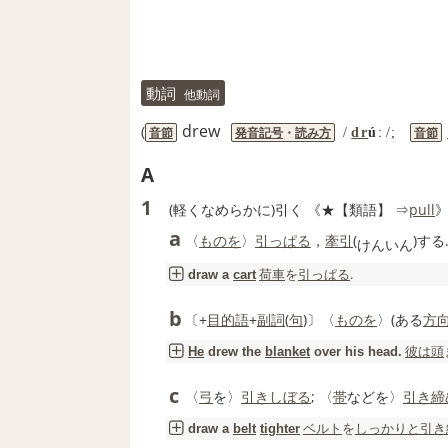
動詞
他動詞
drew
(
音節
発音記号
・
読み方
音節
/
dr
úː
/;
A
1
(軽くなめらかに)引く 《★
【類語】
⇒
pull
》
a
〈
ものを
〉
引っぱる
，
牽引
(
)する
け
んい
ん
荷車
を
引っぱる
.
draw
a
cart
b
〔+
目的語
+
副詞
(
句
)〕〈
ものを
〉(ある
方
彼は
頭
He
drew
the
blanket
over his head.
c
〈
弓
を〉
引き
しぼる
; 〈
帯
などを〉
引き締
ベルト
を
しっかりと
引き
draw
a
belt
tighter