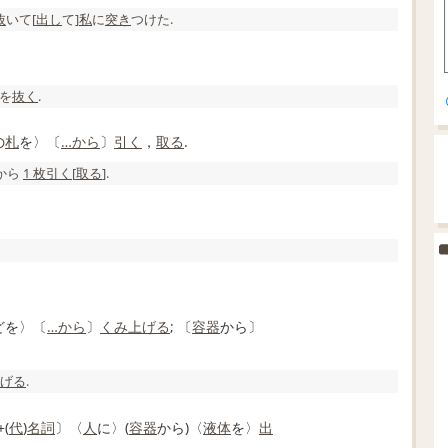
抜
いて[
出し
て]
私
に
突き
つけた.
を
抜く
.
の
札
を〉〔
…から
〕
引く
，
取る
.
から
1 枚
引く
[
取る
].
どを〉〔
…から
〕
くみ上げる
; 〔
容器
から〕
げる
.
+(
代
)
名詞
〕〈
人
に〉(
容器
から)〈
液体
を〉
出