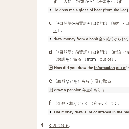
す
; 〔
人
に〕(
容器
から)〈
液体
を〉
出す
.
He
drew
me a
glass
of
beer
(from the
keg
).
c
〔+
目的語
(+
前置詞
+(
代
)
名詞
)〕〔
銀行・
of
〕.
金
を
銀行
から
おろ
draw
money
from a
bank
d
〔+
目的語
(+
前置詞
+(
代
)
名詞
)〕〈
結論
・
〈
教訓
を〉
得る
〔from，
out of
〕.
How did you
draw
the
information
out of
h
e
〈
給料
などを〉
もらう
[
受け取る
].
年金
を
もらう
.
draw
a
pension
f
〈
金銭
・
株
などが〉〈
利子
が〉つく.
The
money
drew
a lot of
interest in
the ba
4
引きつける
: