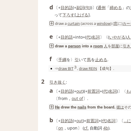
d
〔+
目的語
(+
副詞
(
句
))〕(
通例
「
締める
」の
って
下ろす
[
上げる
].
draw
a
curtain
(across a
window
) (
窓
に)
カー
e
〔+
目的語
+into+(
代
)
名詞
〕〈(
いやがる
)
人
人
を
部屋
に
引き
draw
a
person
into a
room
f
〈
手綱
を〉
引
いて
馬
を
止める
.
３
⇒
draw
BIT
,
draw
REIN
【成句】
.
2
引き抜く
:
a
〔+
目的語
(+
out
)(+
前置詞
+(
代
)
名詞
)〕〈
も
〔from，
out of
〕.
彼は
そ
He
drew
the
nails
from the board.
b
〔+
目的語
(+
out
)+
前置詞
+(
代
)
名詞
〕〔
…に
〔
on
，upon〕 (
cf.
自動詞
4b
).