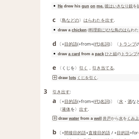
彼は
いきなり
銃
を
He
drew
his
gun
on
me.
c
〈
鳥
などの
〉
はらわた
を出す
.
(
料理
前に
)
ひな鳥
のはら
わた
draw
a
chicken
d
〔+
目的語
(+from+(
代
)
名詞
)〕〈
トランプ
ひと組
の
トランプ
draw
a card
from a
pack
e
〈くじを〉
引く
，
引き当てる
.
くじを引く
.
draw
lots
3
引き出す
:
a
〔+
目的語
(+from+(
代
)
名詞
)〕〈
水
・
酒
な
〈
液体
を〉
出す
.
井戸
から
水
を
くみ上
draw
water
from a
well
b
〔+
間接目的語
+
直接目的語
/ +
目的語
+for