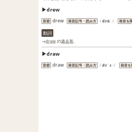
drew
drew
音節
発音記号・読み方
発音を
/
drúː
/
動詞
→
draw
の
過去形
.
draw
draw
音節
発音記号・読み方
発音を
/
drˈɔː
/