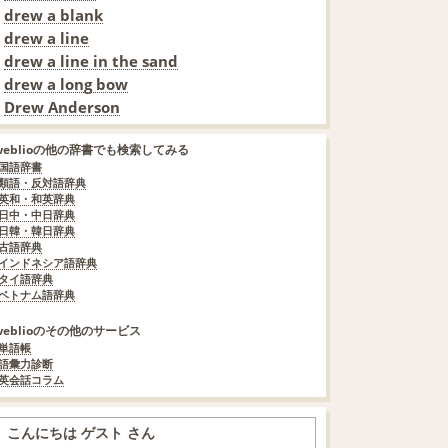
drew a blank
drew a line
drew a line in the sand
drew a long bow
Drew Anderson
weblioの他の辞書でも検索してみる
国語辞書
類語・反対語辞典
英和・和英辞典
日中・中日辞典
日韓・韓日辞典
古語辞典
インドネシア語辞典
タイ語辞典
ベトナム語辞典
weblioのその他のサービス
単語帳
語彙力診断
英会話コラム
こんにちは ゲスト さん