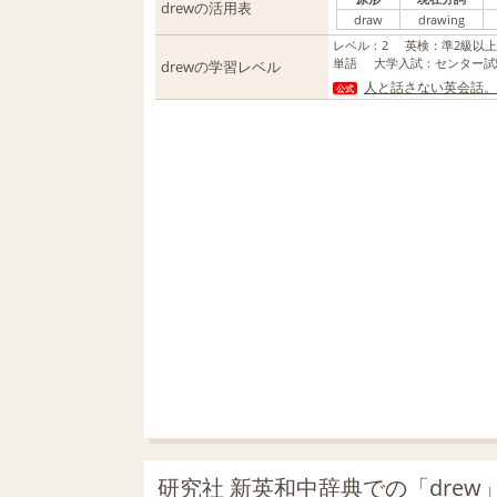
drewの活用表
draw
drawing
レベル
：
2
英検
：
準2級以
単語
大学入試
：
センター試
drewの学習レベル
人と話さない英会話。AI
公式
研究社 新英和中辞典での「drew