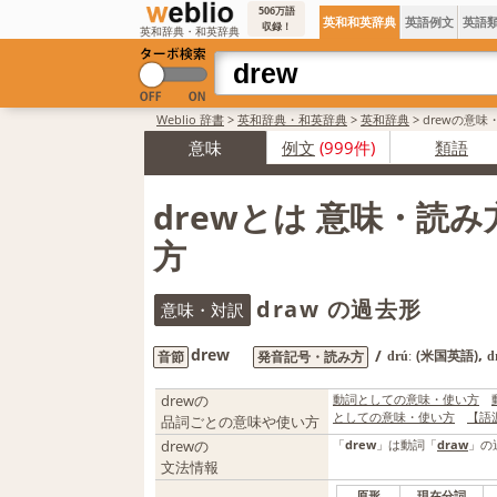
506万語
英和和英辞典
英語例文
英語
収録！
英和辞典・和英辞典
Weblio 辞書
>
英和辞典・和英辞典
>
英和辞典
>
drewの意味
意味
例文
(999件)
類語
drewとは 意味・読
方
draw の過去形
意味・対訳
drew
,
/
(米国英語)
音節
発音記号・読み方
drúː
d
drewの
動詞としての意味・使い方
としての意味・使い方
【語
品詞ごとの意味や使い方
drewの
「
drew
」は動詞「
draw
」の
文法情報
原形
現在分詞