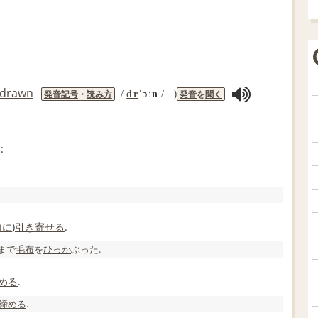
drawn
)
発音記号
・
読み方
発音
を
聞く
/
dr
ˈɔːn
/
:
.
向に
)
引き寄せる
.
まで
毛布
を
ひっか
ぶった.
める
.
締める
.