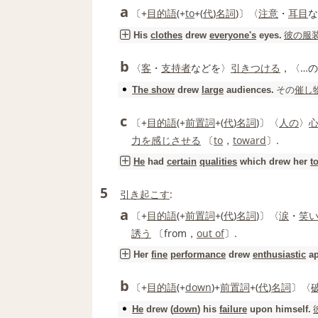
a
〔+
目的語
(+
to
+(
代
)
名詞
)〕〈
注意
・
耳目
な
彼の
服
His
clothes
drew
everyone's
eyes.
b
〈
客
・
支持者
などを〉
引きつける
，〈…
その
催し
The show
drew
large
audiences.
c
〔+
目的語
(+
前置詞
+(
代
)
名詞
)〕〈
人の
〉
力を感じさせる
〔
to
，
toward
〕.
He
had
certain
qualities
which
drew
her
t
5
引き起こす
:
a
〔+
目的語
(+
前置詞
+(
代
)
名詞
)〕〈
涙
・
笑
誘う
〔from，
out of
〕.
Her
fine
performance
drew
enthusiastic
ap
b
〔+
目的語
(+
down
)+
前置詞
+(
代
)
名詞
〕〈
He
drew
(
down
) his
failure
upon himself.