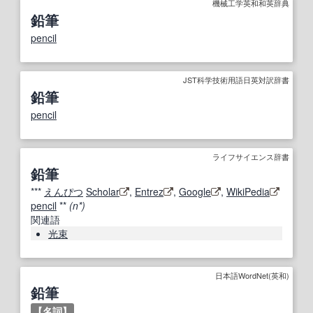
機械工学英和和英辞典
鉛筆
pencil
JST科学技術用語日英対訳辞書
鉛筆
pencil
ライフサイエンス辞書
鉛筆
***
えんぴつ
Scholar
,
Entrez
,
Google
,
WikiPedia
pencil
**
(n*)
関連語
光束
日本語WordNet(英和)
鉛筆
【
名詞
】