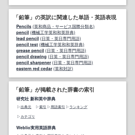
「鉛筆」の英訳に関連した単語・英語表現
Pencils
(英和商品・サービス国際分類名)
pencil
(機械工学英和和英辞典)
lead pencil
(日英・英日専門用語)
pencil test
(機械工学英和和英辞典)
grease pencil
(日英・英日専門用語)
pencil drawing
(日英・英日専門用語)
pencil sharpener
(日英・英日専門用語)
eastern red cedar
(英和対訳)
「鉛筆」が掲載された辞書の索引
研究社 新和英中辞典
出典元
索引
用語索引
ランキング
カテゴリ
Weblio実用英語辞典