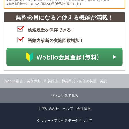
※無料期間が終了すると月額330円(税込)が発生します。
無料会員になると使える機能が満載！
検索履歴を保存できる！
語彙力診断の実施回数増加！
Weblio 辞書
>
英和辞典・和英辞典
>
和英辞典
>
鉛筆
の英語・英訳
パソコン版で見る
お問い合わせ
ヘルプ
会社情報
クッキー・アクセスデータについて