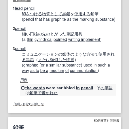
1
lead pencil
印をつける
物質
として
黒鉛
を
使用する
鉛筆
(
pencil
that has
graphite
as
the
marking
substance
)
2
pencil
細い
円柱
の
先のとがった
筆記用具
(a
thin
cylindrical
pointed
writing implement
)
3
pencil
コミュニケーションの
媒体
のような
方法で
使用され
る
黒鉛
（
または
類似した
物質
）
(
graphite
(
or a
similar
substance
)
used in
such a
way
as to
be a
medium
of
communication
)
用例
そ
の単語
the words
were scribbled
in
pencil
は
鉛筆で書かれた
「鉛筆」に関する類語一覧
EDR日英対訳辞書
鉛筆