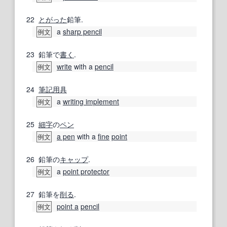
22
とがった
鉛筆.
a
sharp pencil
例文
23
鉛筆で
書く
.
write
with a
pencil
例文
24
筆記用具
a
writing implement
例文
25
細字
の
ペン
a pen
with a
fine
point
例文
26
鉛筆の
キャップ
.
a
point protector
例文
27
鉛筆を
削る
.
point a
pencil
例文