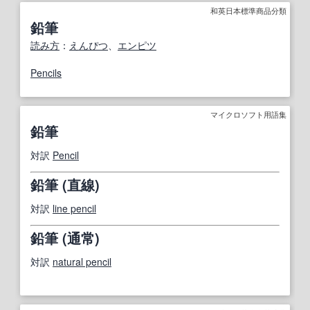
和英日本標準商品分類
鉛筆
読み方
：
えんぴつ
、
エンピツ
Pencils
マイクロソフト用語集
鉛筆
対訳
Pencil
鉛筆 (直線)
対訳
line pencil
鉛筆 (通常)
対訳
natural pencil