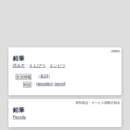
JMdict
鉛筆
読み方
：
えんぴつ
、
エンピツ
（
名詞
）
文法情報
(
wooden
)
pencil
対訳
英和商品・サービス国際分類名
鉛筆
Pencils