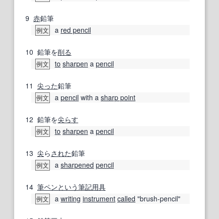
9
赤
鉛筆
a
red pencil
例文
10
鉛筆を
削る
to
sharpen
a
pencil
例文
11
尖った
鉛筆
a
pencil
with a
sharp point
例文
12
鉛筆を
尖らす
to
sharpen
a
pencil
例文
13
尖
ら
された
鉛筆
a
sharpened
pencil
例文
14
筆
ペン
という
筆記用具
a
writing
instrument
called
"brush-pencil"
例文