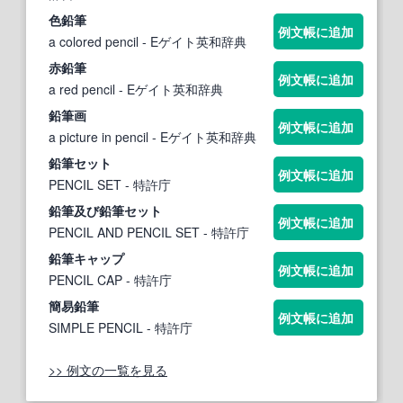
色
鉛筆
例文帳に追加
a colored pencil
- Eゲイト英和辞典
赤
鉛筆
例文帳に追加
a red pencil
- Eゲイト英和辞典
鉛筆
画
例文帳に追加
a picture in pencil
- Eゲイト英和辞典
鉛筆
セット
例文帳に追加
PENCIL SET
- 特許庁
鉛筆
及び
鉛筆
セット
例文帳に追加
PENCIL AND PENCIL SET
- 特許庁
鉛筆
キャップ
例文帳に追加
PENCIL CAP
- 特許庁
簡易
鉛筆
例文帳に追加
SIMPLE PENCIL
- 特許庁
>> 例文の一覧を見る