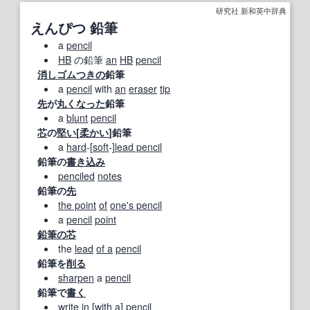
研究社 新和英中辞典
えんぴつ 鉛筆
a
pencil
HB
の鉛筆
an
HB
pencil
消しゴム
つきの
鉛筆
a
pencil
with
an
eraser
tip
先
が
丸く
なった
鉛筆
a
blunt
pencil
芯
の
堅い
[
柔かい
]鉛筆
a
hard
‐[
soft
‐]
lead pencil
鉛筆の
書き込み
penciled
notes
鉛筆の
先
the point
of
one's pencil
a
pencil
point
鉛筆の芯
the
lead
of a
pencil
鉛筆を
削る
sharpen
a
pencil
鉛筆で
書く
write in
[with a]
pencil