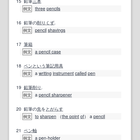
15
鉛筆
三本
three
pencils
例文
16
鉛筆の
削りくず
.
pencil
shavings
例文
17
筆箱
a pencil case
例文
18
ペン
という
筆記用具
a
writing
instrument
called
pen
例文
19
鉛筆削り
.
a
pencil sharpener
例文
20
鉛筆の
先
を
とがらす
to
sharpen
（
the point
of
） a
pencil
例文
21
ペン軸
a
pen-holder
例文