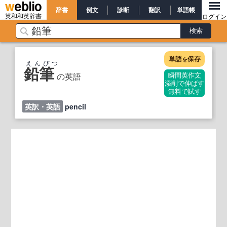
辞書
例文
診断
翻訳
単語帳
英和和英辞書
ログイン
単語
保存
を
えんぴつ
鉛筆
の英語
瞬間英作文
添削で伸ばす
無料で試す
英訳・英語
pencil