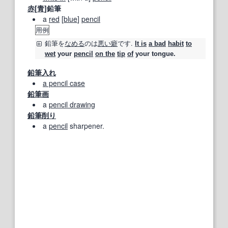
赤
[
青
]鉛筆
a
red
[
blue
]
pencil
用例
鉛筆
を
なめる
のは
悪い癖
です.
It is
a bad
habit
to
wet
your
pencil
on the
tip
of
your tongue.
鉛筆入れ
a pencil case
鉛筆画
a
pencil drawing
鉛筆削り
a
pencil
sharpener.