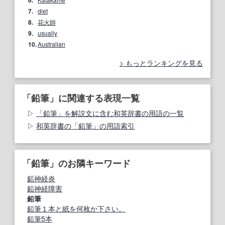
7.
diet
8.
花火師
9.
usually
10.
Australian
もっとランキングを見る
「鉛筆」に関連する表現一覧
「鉛筆」を解説文に含む和英辞書の用語の一覧
和英辞書の「鉛筆」の用語索引
「鉛筆」のお隣キーワード
鉛神経炎
鉛神経障害
鉛筆
鉛筆１本と紙を何枚か下さい。
鉛筆5本