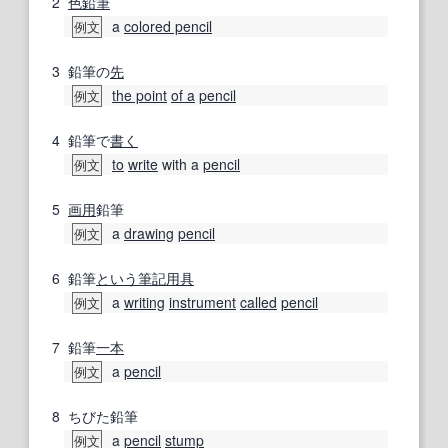
2
色鉛筆
a
colored pencil
例文
3
鉛筆の
先
the point
of a
pencil
例文
4
鉛筆で
書く
to
write
with a
pencil
例文
5
画
用
鉛筆
a
drawing
pencil
例文
6
鉛筆
という
筆記用具
a
writing
instrument
called
pencil
例文
7
鉛筆
一本
a
pencil
例文
8
ちびた鉛筆
a
pencil
stump
例文