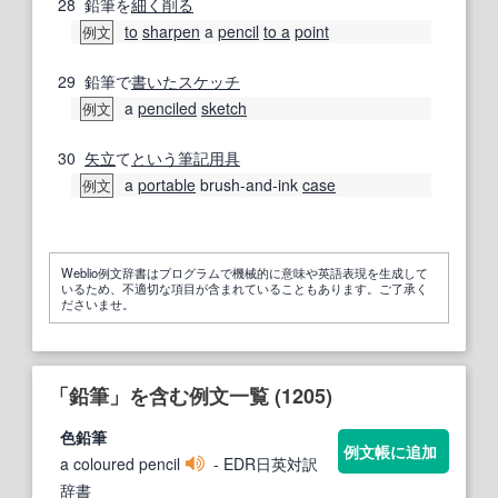
28
鉛筆を
細く
削る
to
sharpen
a
pencil
to a
point
例文
29
鉛筆で
書いた
スケッチ
a
penciled
sketch
例文
30
矢立
て
という
筆記用具
a
portable
brush-and-ink
case
例文
Weblio例文辞書はプログラムで機械的に意味や英語表現を生成して
いるため、不適切な項目が含まれていることもあります。ご了承く
ださいませ。
「鉛筆」を含む例文一覧 (1205)
色
鉛筆
例文帳に追加
a coloured pencil
- EDR日英対訳
辞書