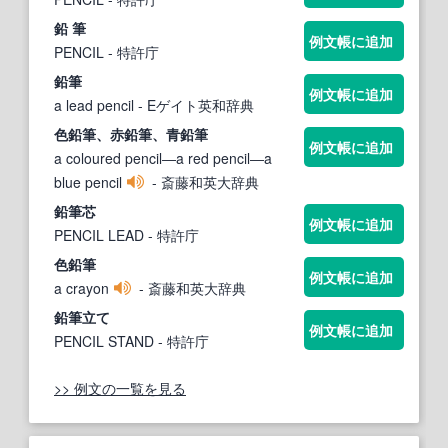
鉛 筆
例文帳に追加
PENCIL
- 特許庁
鉛筆
例文帳に追加
a lead pencil
- Eゲイト英和辞典
色
鉛筆
、赤
鉛筆
、青
鉛筆
例文帳に追加
a coloured pencil―a red pencil―a
blue pencil
- 斎藤和英大辞典
鉛筆
芯
例文帳に追加
PENCIL LEAD
- 特許庁
色
鉛筆
例文帳に追加
a crayon
- 斎藤和英大辞典
鉛筆
立て
例文帳に追加
PENCIL STAND
- 特許庁
>> 例文の一覧を見る