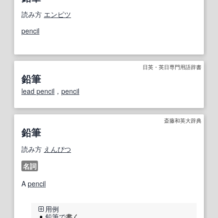
読み方
エンピツ
pencil
日英・英日専門用語辞書
鉛筆
lead pencil
，
pencil
斎藤和英大辞典
鉛筆
読み方
えんぴつ
名詞
A
pencil
用例
鉛筆で
書く