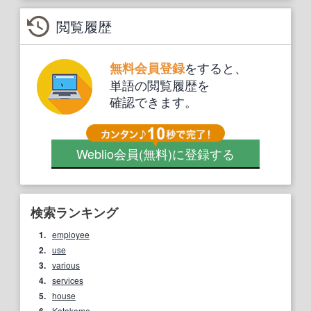
閲覧履歴
をすると、
無料会員登録
単語の閲覧履歴を
確認できます。
Weblio会員
(無料)
に登録する
検索ランキング
1.
employee
2.
use
3.
various
4.
services
5.
house
6.
Katakame