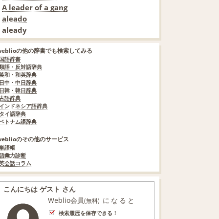
A leader of a gang
aleado
aleady
weblioの他の辞書でも検索してみる
国語辞書
類語・反対語辞典
英和・和英辞典
日中・中日辞典
日韓・韓日辞典
古語辞典
インドネシア語辞典
タイ語辞典
ベトナム語辞典
weblioのその他のサービス
単語帳
語彙力診断
英会話コラム
こんにちは ゲスト さん
Weblio会員
になると
(無料)
検索履歴を保存できる！