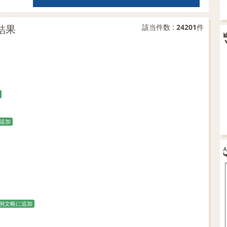
結果
該当件数 :
24201
件
追加
例文帳に追加