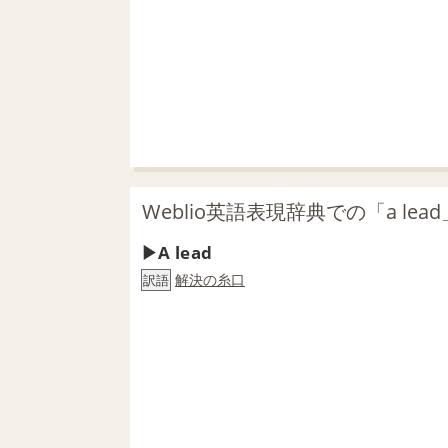
Weblio英語表現辞典での「a lea
A lead
解決の糸口
訳語