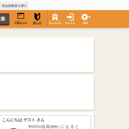
英会話教室を探す
小窓モード
プレミアム
ログイン
設定
使い方
こんにちは ゲスト さん
Weblio会員
になると
(無料)