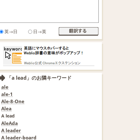
英→日
日→英
「a lead」のお隣キーワード
ale
ale-1
Ale-8-One
Alea
A lead
AleAda
A leader
A leader-board