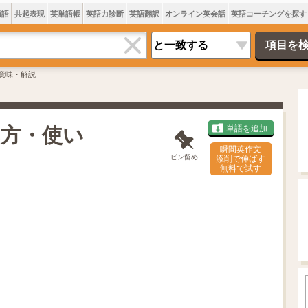
類語
共起表現
英単語帳
英語力診断
英語翻訳
オンライン英会話
英語コーチングを探す
dの意味・解説
読み方・使い
単語を追加
瞬間英作文
ピン留め
添削で伸ばす
無料で試す
L
o
/
U
a
n
d
m
e
u
d
t
:
e
7
0