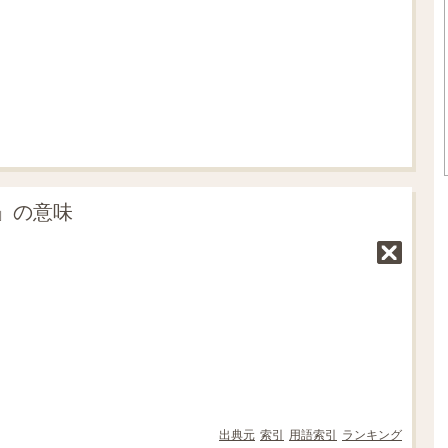
.
0
5
%
d」の意味
出典元
索引
用語索引
ランキング