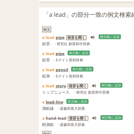
「a lead」の部分一致の例文検索
例文
a
lead
pipe
例文帳に追加
発音を聞く
鉛管.
- 研究社 新英和中辞典
a
lead
pipe
例文帳に追加
鉛管
- Eゲイト英和辞典
a
lead
pencil
例文帳に追加
鉛筆
- Eゲイト英和辞典
a
lead
story
例文帳に追加
発音を聞く
トップニュース.
- 研究社 新英和中辞典
a
lead-line
例文帳に追加
測鉛線
- 斎藤和英大辞典
a
hand-lead
例文帳に追加
発音を聞く
軽測鉛
- 斎藤和英大辞典
例文