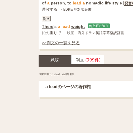
of
a
person
,
to
lead
a
nomadic
life style
発音
遊牧する
- EDR日英対訳辞書
例文
There
's
a
lead
weight
例文帳に追加
鉛の重りで
- 映画・海外ドラマ英語字幕翻訳辞書
>>例文の一覧を見る
意味
例文
(999件)
英和辞書の「a lead」の用語索引
a leadのページの著作権