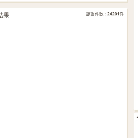
結果
該当件数 :
24201
件