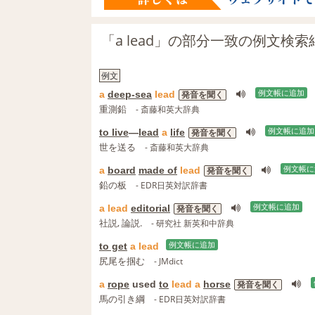
「a lead」の部分一致の例文検索
例文
a
deep-sea
lead
例文帳に追加
発音を聞く
重測鉛
- 斎藤和英大辞典
to live
―
lead
a
life
例文帳に追加
発音を聞く
世を送る
- 斎藤和英大辞典
a
board
made of
lead
例文帳に
発音を聞く
鉛の板
- EDR日英対訳辞書
a
lead
editorial
例文帳に追加
発音を聞く
社説, 論説.
- 研究社 新英和中辞典
to get
a
lead
例文帳に追加
尻尾を掴む
- JMdict
a
rope
used
to
lead
a
horse
発音を聞く
馬の引き綱
- EDR日英対訳辞書