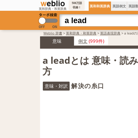
506万語
英和和英辞典
英語例文
英語
収録！
英和辞典・和英辞典
Weblio 辞書
>
英和辞典・和英辞典
>
英語表現辞典
>
a lea
意味
例文
(999件)
a leadとは 意味・
方
解決の糸口
意味・対訳