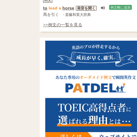
to
lead
a
horse
例文帳に追加
発音を聞く
馬を引く
- 斎藤和英大辞典
>>例文の一覧を見る