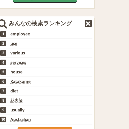
みんなの検索ランキング
employee
1
use
2
various
3
services
4
house
5
Katakame
6
diet
7
花火師
8
usually
9
Australian
10